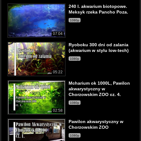
240 l. akwarium biotopowe.
Meksyk rzeka Pancho Poza.
1080p
07:04
Ryoboku 300 dni od zalania
(akwarium w stylu low-tech)
1080p
05:22
Mcharium ok 1000L, Pawilon
akwarystyczny w
Chorzowskim ZOO cz. 4.
1080p
02:58
Pawilon akwarystyczny w
Chorzowskim ZOO
1080p