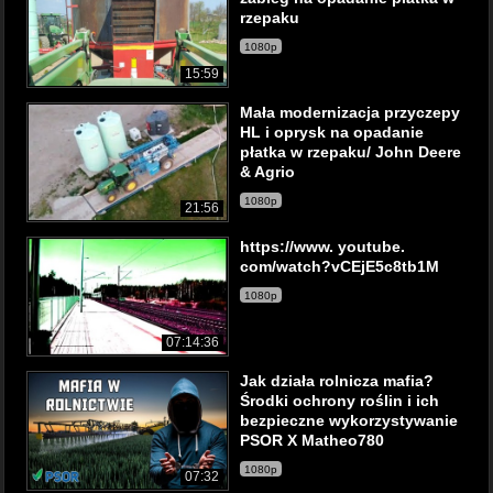
rzepaku
1080p
15:59
Mała modernizacja przyczepy
HL i oprysk na opadanie
płatka w rzepaku/ John Deere
& Agrio
1080p
21:56
https://www. youtube.
com/watch?vCEjE5c8tb1M
1080p
07:14:36
Jak działa rolnicza mafia?
Środki ochrony roślin i ich
bezpieczne wykorzystywanie
PSOR X Matheo780
1080p
07:32