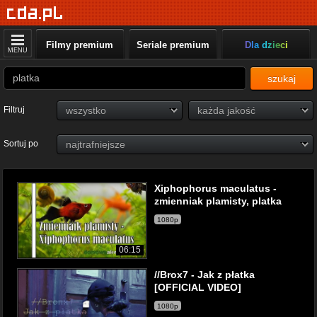
Filmy premium
Seriale premium
Dla dzieci
MENU
szukaj
Filtruj
Sortuj po
Xiphophorus maculatus -
zmienniak plamisty, platka
1080p
06:15
//Brox7 - Jak z płatka
[OFFICIAL VIDEO]
1080p