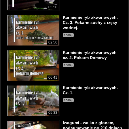
05:50
Karmienie ryb akwariowych.
Cz. 3. Pokarm suchy z rzęsy
wodnej.
1080p
02:56
Karmienie ryb akwariowych
cz. 2. Pokarm Domowy
1080p
06:41
Karmienie ryb akwariowych.
Cz. 1.
1080p
05:33
Iwagumi - walka z glonem,
podsumowanie po 210 dniach