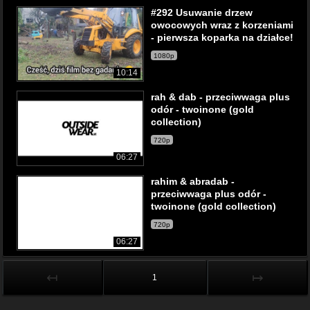
#292 Usuwanie drzew
owocowych wraz z korzeniami
- pierwsza koparka na działce!
1080p
10:14
rah & dab - przeciwwaga plus
odór - twoinone (gold
collection)
720p
06:27
rahim & abradab -
przeciwwaga plus odór -
twoinone (gold collection)
720p
06:27
↤
↦
1