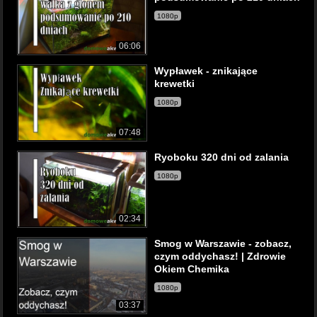
1080p
06:06
Wypławek - znikające
krewetki
1080p
07:48
Ryoboku 320 dni od zalania
1080p
02:34
Smog w Warszawie - zobacz,
czym oddychasz! | Zdrowie
Okiem Chemika
1080p
03:37