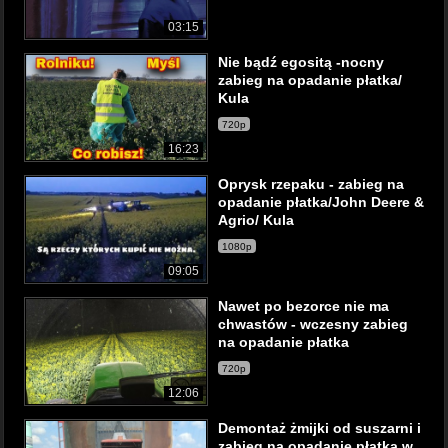
03:15
Nie bądź egositą -nocny
zabieg na opadanie płatka/
Kula
720p
16:23
Oprysk rzepaku - zabieg na
opadanie płatka/John Deere &
Agrio/ Kula
1080p
09:05
Nawet po bezorce nie ma
chwastów - wczesny zabieg
na opadanie płatka
720p
12:06
Demontaż żmijki od suszarni i
zabieg na opadanie płatka w