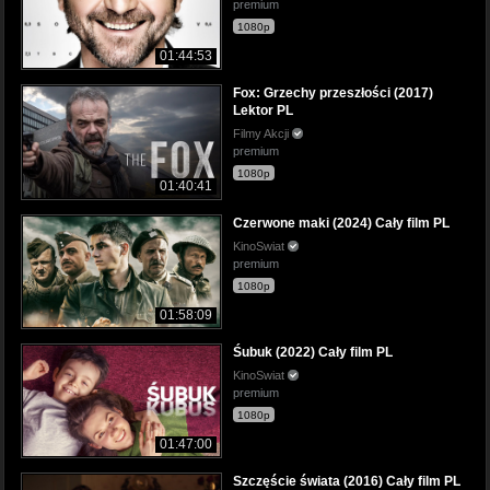
premium
1080p
01:44:53
Fox: Grzechy przeszłości (2017)
Lektor PL
Filmy Akcji
premium
1080p
01:40:41
Czerwone maki (2024) Cały film PL
KinoSwiat
premium
1080p
01:58:09
Śubuk (2022) Cały film PL
KinoSwiat
premium
1080p
01:47:00
Szczęście świata (2016) Cały film PL