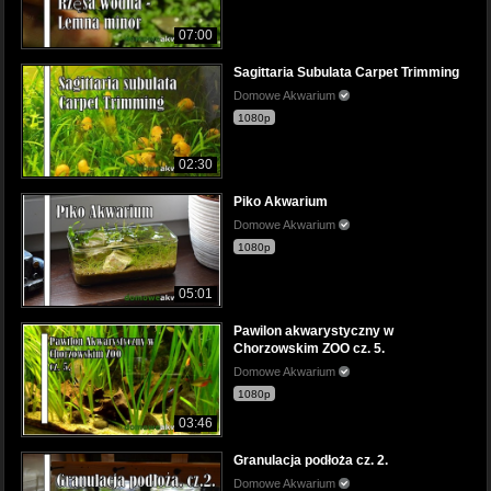
07:00
Sagittaria Subulata Carpet Trimming
Domowe Akwarium
1080p
02:30
Piko Akwarium
Domowe Akwarium
1080p
05:01
Pawilon akwarystyczny w
Chorzowskim ZOO cz. 5.
Domowe Akwarium
1080p
03:46
Granulacja podłoża cz. 2.
Domowe Akwarium