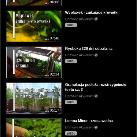
06:06
Wypławek - znikające krewetki
Domowe Akwarium
1080p
07:48
Ryoboku 320 dni od zalania
Domowe Akwarium
1080p
02:34
Granulacja podłoża rozstrzygniecie
testu cz. 3
Domowe Akwarium
1080p
05:17
Lemna Minor - rzesa wodna
Domowe Akwarium
1080p