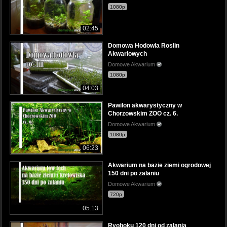
1080p
02:45
Domowa Hodowla Roslin
Akwariowych
Domowe Akwarium
1080p
04:03
Pawilon akwarystyczny w
Chorzowskim ZOO cz. 6.
Domowe Akwarium
1080p
06:23
Akwarium na bazie ziemi ogrodowej
150 dni po zalaniu
Domowe Akwarium
720p
05:13
Ryoboku 120 dni od zalania