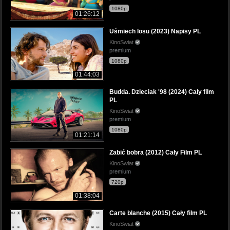
1080p
01:26:12
Uśmiech losu (2023) Napisy PL
KinoSwiat
premium
1080p
01:44:03
Budda. Dzieciak '98 (2024) Cały film
PL
KinoSwiat
premium
1080p
01:21:14
Zabić bobra (2012) Cały Film PL
KinoSwiat
premium
720p
01:38:04
Carte blanche (2015) Cały film PL
KinoSwiat