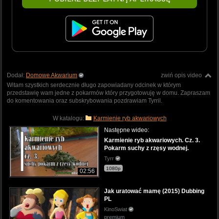
Dodał:
Domowe Akwarium
zwiń opis video
Witam szystkich serdecznie długo zapowiadany odcinek w którym
przedstawię wam jedne z pokarmów który przygotowuję w domu. Zapraszam
do komentowania oraz subskrybowania pozdrawiam Tyrril.
W katalogu:
Karmienie ryb akwariowych
Następne wideo:
Karmienie ryb akwariowych. Cz. 3.
Pokarm suchy z rzęsy wodnej.
Tyrr
1080p
02:56
Jak uratować mamę (2015) Dubbing
PL
KinoSwiat
premium