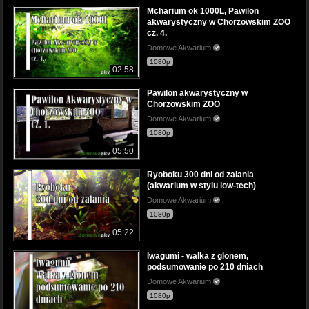
Mcharium ok 1000L, Pawilon
akwarystyczny w Chorzowskim ZOO
cz. 4.
Domowe Akwarium
1080p
02:58
Pawilon akwarystyczny w
Chorzowskim ZOO
Domowe Akwarium
1080p
05:50
Ryoboku 300 dni od zalania
(akwarium w stylu low-tech)
Domowe Akwarium
1080p
05:22
Iwagumi - walka z glonem,
podsumowanie po 210 dniach
Domowe Akwarium
1080p