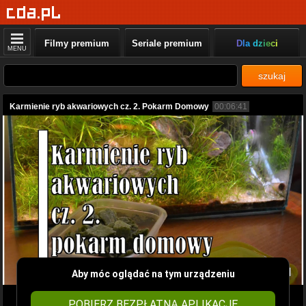
Filmy premium
Seriale premium
Dla dzieci
MENU
szukaj
Karmienie ryb akwariowych cz. 2. Pokarm Domowy
00:06:41
Aby móc oglądać na tym urządzeniu
POBIERZ BEZPŁATNĄ APLIKACJĘ