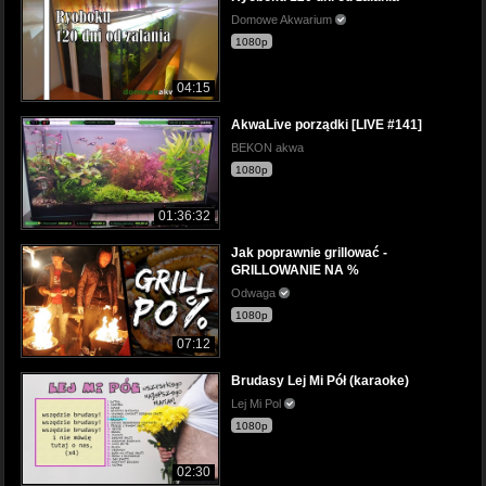
Domowe Akwarium
1080p
04:15
AkwaLive porządki [LIVE #141]
BEKON akwa
1080p
01:36:32
Jak poprawnie grillować -
GRILLOWANIE NA %
Odwaga
1080p
07:12
Brudasy Lej Mi Pół (karaoke)
Lej Mi Pol
1080p
02:30