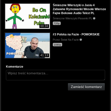
Śmieszne Wierszyki o Jasiu 4
Zabawne Rymowanki Wesołe Wiersze
Fajne Bekowe Audio Tekst PL
Śmieszne Wierszyki Piosenki PL
720p
00:34
#3 Polska na Fazie - POMORSKIE
Przez Świat Na Fazie
1080p
41:13
Komentarze
Zamieść komentarz