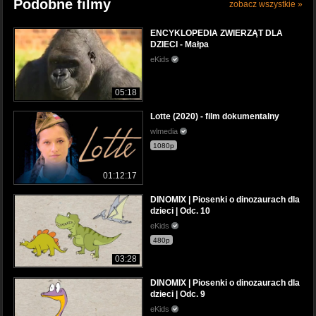
Podobne filmy
zobacz wszystkie »
ENCYKLOPEDIA ZWIERZĄT DLA
DZIECI - Małpa
eKids
05:18
Lotte (2020) - film dokumentalny
wlmedia
1080p
01:12:17
DINOMIX | Piosenki o dinozaurach dla
dzieci | Odc. 10
eKids
480p
03:28
DINOMIX | Piosenki o dinozaurach dla
dzieci | Odc. 9
eKids