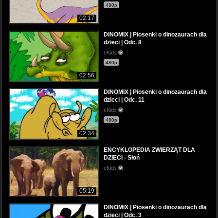
480p
02:17
DINOMIX | Piosenki o dinozaurach dla
dzieci | Odc. 8
eKids
480p
02:56
DINOMIX | Piosenki o dinozaurach dla
dzieci | Odc. 11
eKids
480p
02:34
ENCYKLOPEDIA ZWIERZĄT DLA
DZIECI - Słoń
eKids
05:19
DINOMIX | Piosenki o dinozaurach dla
dzieci | Odc. 3