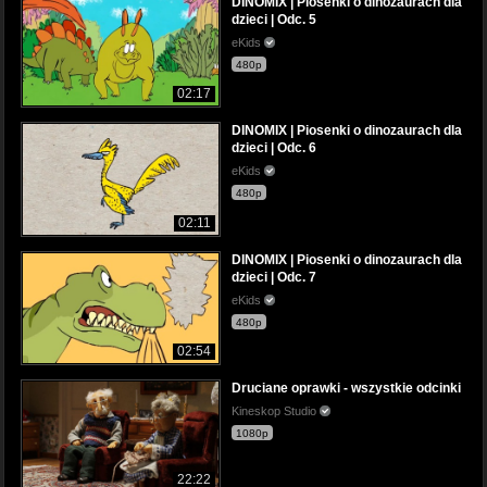
DINOMIX | Piosenki o dinozaurach dla
dzieci | Odc. 5
eKids
480p
02:17
DINOMIX | Piosenki o dinozaurach dla
dzieci | Odc. 6
eKids
480p
02:11
DINOMIX | Piosenki o dinozaurach dla
dzieci | Odc. 7
eKids
480p
02:54
Druciane oprawki - wszystkie odcinki
Kineskop Studio
1080p
22:22