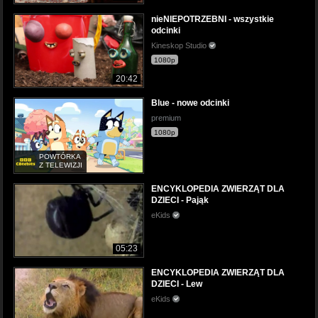
nieNIEPOTRZEBNI - wszystkie
odcinki
Kineskop Studio
1080p
20:42
Blue - nowe odcinki
premium
1080p
POWTÓRKA
Z TELEWIZJI
ENCYKLOPEDIA ZWIERZĄT DLA
DZIECI - Pająk
eKids
05:23
ENCYKLOPEDIA ZWIERZĄT DLA
DZIECI - Lew
eKids