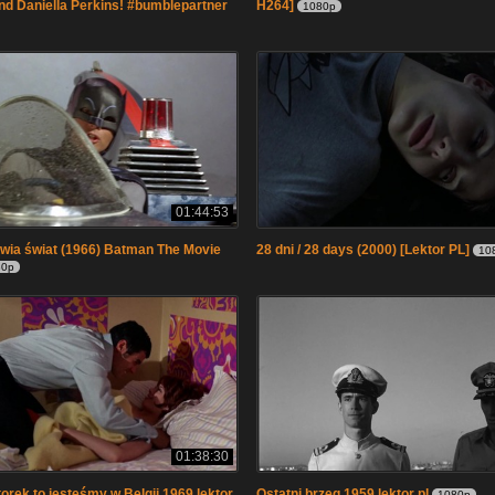
 and Daniella Perkins! #bumblepartner
H264]
1080p
01:44:53
wia świat (1966) Batman The Movie
28 dni / 28 days (2000) [Lektor PL]
10
80p
01:38:30
torek to jesteśmy w Belgii 1969 lektor
Ostatni brzeg 1959 lektor pl
1080p