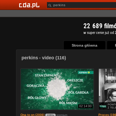
2
2
6
8
9
film
w super cenie już od 2
Strona główna
perkins
- video (116)
POWT
02:14:00
Z TEL
Ona to on (2006)
Proces (196
premium
1080p