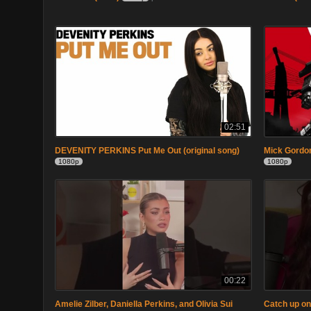
02:51
DEVENITY PERKINS Put Me Out (original song)
Mick Gordon
1080p
1080p
00:22
Amelie Zilber, Daniella Perkins, and Olivia Sui
Catch up on 