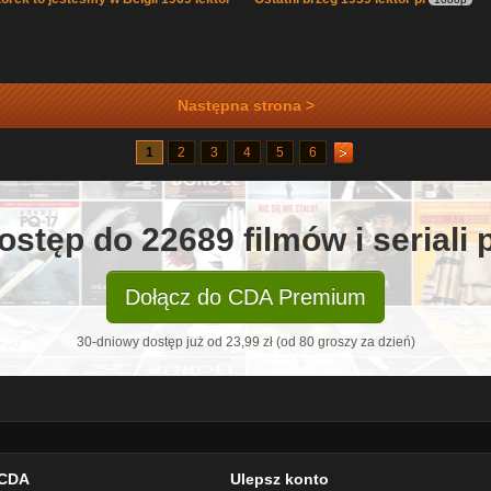
Następna strona >
1
2
3
4
5
6
ostęp do 22689 filmów i seriali
Dołącz do CDA Premium
30-dniowy dostęp już od 23,99 zł (od 80 groszy za dzień)
CDA
Ulepsz konto