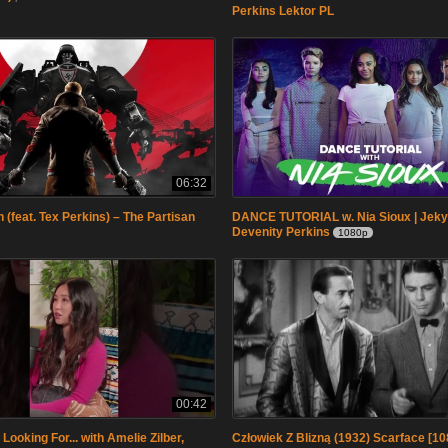
Perkins Lektor PL
06:32
 (feat. Tex Perkins) – The Partisan
DANCE TUTORIAL w. Nia Sioux | Jekyl
Devenity Perkins
1080p
00:42
Looking For... with Amelie Zilber,
Człowiek Z Blizną (1932) Scarface [10