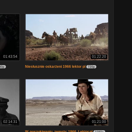
01:43:54
01:22:20
Niesłusznie oskarżeni 1966 lektor pl
80p
720p
02:14:31
01:21:00
W. poszukiwaniu. zemsty. 1966. Lektor.pl
1080p