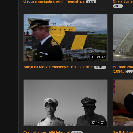
discuss navigating adult friendships.
Olivia Sui,
480p
480p
01:39:33
Akcja na Morzu Północnym 1979 lektor pl
Batman zba
1080p
[1080p]
10
02:14:31
Ostatni brzeg 1959 lektor pl
Jeśli dziś w
1080p