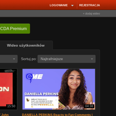
LOGOWANIE
REJESTRACJA
+ dodaj wideo
 CDA Premium
Wideo użytkowników
Sortuj po:
Najtrafniejsze
15:50
04:38
 John
DANIELLA PERKINS Reacts to Fan Comments |