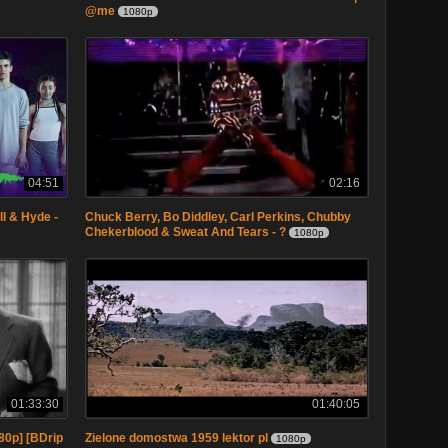
@me
1080p
04:51
02:16
l & Hyde -
Chuck Berry, Bo Diddley, Carl Perkins, Chubby
Chekerblood & Sweat And Tears - ?
1080p
01:33:30
01:40:05
80p] [BDrip
Zielone domostwa 1959 lektor pl
1080p