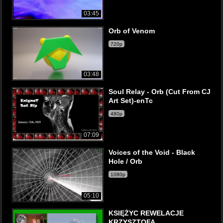
03:45
Orb of Venom
720p
03:48
Soul Relay - Orb (Cut From CJ
Art Set)-enTc
480p
07:09
Voices of the Void - Black
Hole / Orb
1080p
05:10
KSIĘŻYC REWELACJE
KRZYSZTOFA