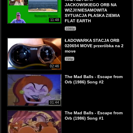
JACKOWSKIEGO ORB NA
WIZJI!NIESAMOWITA
SYTUACJA PŁASKA ZIEMIA
11:48
FLAT EARTH
1080p
ŁADOWARKA STACJA ORB
020654 MOVE przeróbka na 2
move
720p
02:46
The Mad Balls - Escape from
Orb (1986) Song #2
01:44
The Mad Balls - Escape from
Orb (1986) Song #1