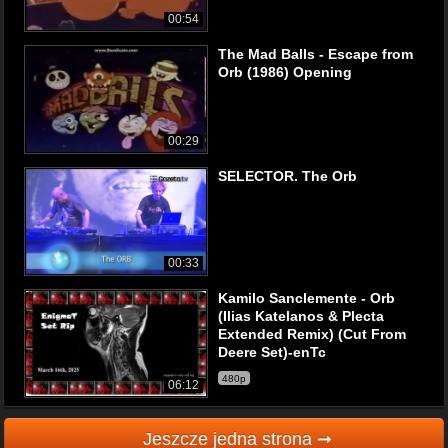
00:54
The Mad Balls - Escape from
Orb (1986) Opening
00:29
SELECTOR. The Orb
00:33
Kamilo Sanclemente - Orb
(Ilias Katelanos & Plecta
Extended Remix) (Cut From
Deere Set)-enTc
480p
06:12
Jeszcze jedna strona ➞