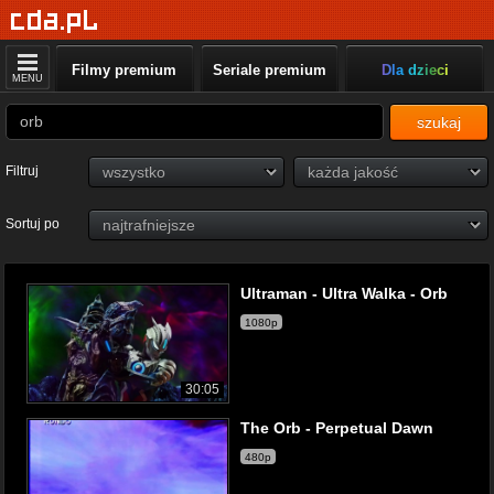
Filmy premium
Seriale premium
Dla dzieci
MENU
szukaj
Filtruj
Sortuj po
Ultraman - Ultra Walka - Orb
1080p
30:05
The Orb - Perpetual Dawn
480p