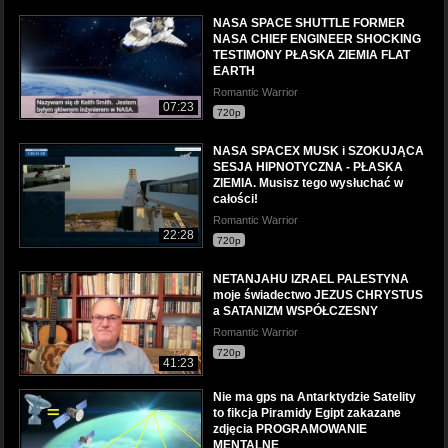
NASA SPACE SHUTTLE FORMER
NASA CHIEF ENGINEER SHOCKING
TESTIMONY PŁASKA ZIEMIA FLAT
EARTH
Romantic Warrior
07:23
720p
NASA SPACEX MUSK i SZOKUJĄCA
SESJA HIPNOTYCZNA - PŁASKA
ZIEMIA. Musisz tego wysłuchać w
całości!
Romantic Warrior
22:28
720p
NETANJAHU IZRAEL PALESTYNA
moje świadectwo JEZUS CHRYSTUS
a SATANIZM WSPÓŁCZESNY
Romantic Warrior
720p
41:23
Nie ma gps na Antarktydzie Satelity
to fikcja Piramidy Egipt zakazane
zdjęcia PROGRAMOWANIE
MENTALNE