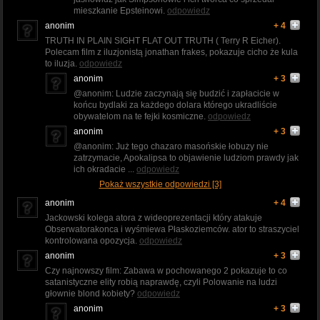
mieszkanie Epsteinowi.
odpowiedz
anonim
+ 4
TRUTH IN PLAIN SIGHT FLAT OUT TRUTH ( Terry R Eicher).
Polecam film z iluzjonistą jonathan frakes, pokazuje cicho że kula
to iluzja.
odpowiedz
anonim
+ 3
@anonim: Ludzie zaczynają się budzić i zapłacicie w
końcu bydlaki za każdego dolara którego ukradliście
obywatelom na te fejki kosmiczne.
odpowiedz
anonim
+ 3
@anonim: Już tego chazaro masońskie łobuzy nie
zatrzymacie, Apokalipsa to objawienie ludziom prawdy jak
ich okradacie ...
odpowiedz
Pokaż wszystkie odpowiedzi [3]
anonim
+ 4
Jackowski kolega atora z wideoprezentacji który atakuje
Obserwatorakonca i wyśmiewa Płaskoziemców. ator to straszyciel
kontrolowana opozycja.
odpowiedz
anonim
+ 3
Czy najnowszy film: Zabawa w pochowanego 2 pokazuje to co
satanistyczne elity robią naprawdę, czyli Polowanie na ludzi
głownie blond kobiety?
odpowiedz
anonim
+ 3