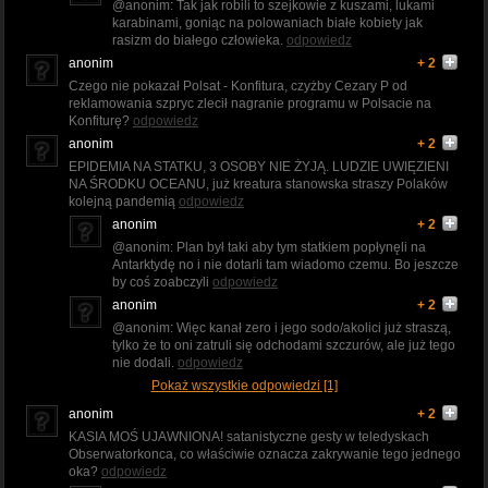
@anonim: Tak jak robili to szejkowie z kuszami, lukami
karabinami, goniąc na polowaniach białe kobiety jak
rasizm do białego człowieka.
odpowiedz
anonim
+ 2
Czego nie pokazał Polsat - Konfitura, czyżby Cezary P od
reklamowania szpryc zlecił nagranie programu w Polsacie na
Konfiturę?
odpowiedz
anonim
+ 2
EPIDEMIA NA STATKU, 3 OSOBY NIE ŻYJĄ. LUDZIE UWIĘZIENI
NA ŚRODKU OCEANU, już kreatura stanowska straszy Polaków
kolejną pandemią
odpowiedz
anonim
+ 2
@anonim: Plan był taki aby tym statkiem popłynęli na
Antarktydę no i nie dotarli tam wiadomo czemu. Bo jeszcze
by coś zoabczyli
odpowiedz
anonim
+ 2
@anonim: Więc kanał zero i jego sodo/akolici już straszą,
tylko że to oni zatruli się odchodami szczurów, ale już tego
nie dodali.
odpowiedz
Pokaż wszystkie odpowiedzi [1]
anonim
+ 2
KASIA MOŚ UJAWNIONA! satanistyczne gesty w teledyskach
Obserwatorkonca, co właściwie oznacza zakrywanie tego jednego
oka?
odpowiedz