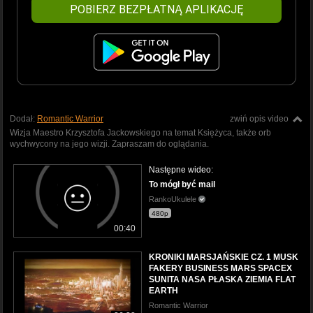
POBIERZ BEZPŁATNĄ APLIKACJĘ
Dodał:
Romantic Warrior
zwiń opis video
Wizja Maestro Krzysztofa Jackowskiego na temat Księżyca, także orb
wychwycony na jego wizji. Zapraszam do oglądania.
Następne wideo:
To mógł być mail
RankoUkulele
480p
00:40
KRONIKI MARSJAŃSKIE CZ. 1 MUSK
FAKERY BUSINESS MARS SPACEX
SUNITA NASA PŁASKA ZIEMIA FLAT
EARTH
Romantic Warrior