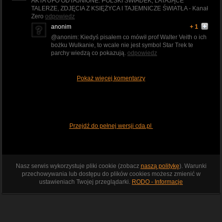
AKTA UFO ODTAJNIONE. POLSKI ŚWIADEK, LATAJĄCE
TALERZE, ZDJĘCIA Z KSIĘŻYCA I TAJEMNICZE ŚWIATŁA - Kanał
Zero
odpowiedz
anonim
+ 1
@anonim: Kiedyś pisałem co mówił prof Walter Veith o ich
bożku Wulkanie, to wcale nie jest symbol Star Trek te
parchy wiedzą co pokazują.
odpowiedz
Pokaż więcej komentarzy
Przejdź do pełnej wersji cda.pl
Nasz serwis wykorzystuje pliki cookie (zobacz
naszą politykę
). Warunki
przechowywania lub dostępu do plików cookies możesz zmienić w
ustawieniach Twojej przeglądarki.
RODO - Informacje