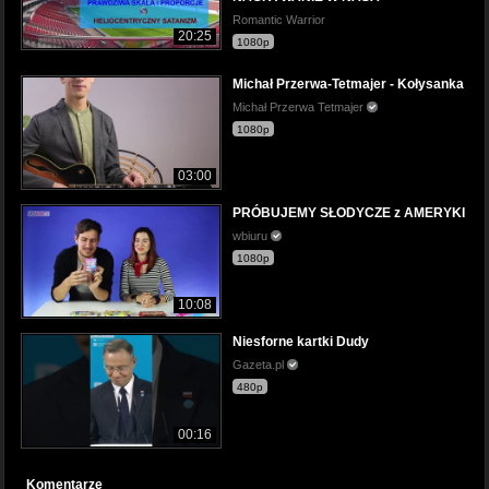
Romantic Warrior
20:25
1080p
Michał Przerwa-Tetmajer - Kołysanka
Michał Przerwa Tetmajer
1080p
03:00
PRÓBUJEMY SŁODYCZE z AMERYKI
wbiuru
1080p
10:08
Niesforne kartki Dudy
Gazeta.pl
480p
00:16
Komentarze