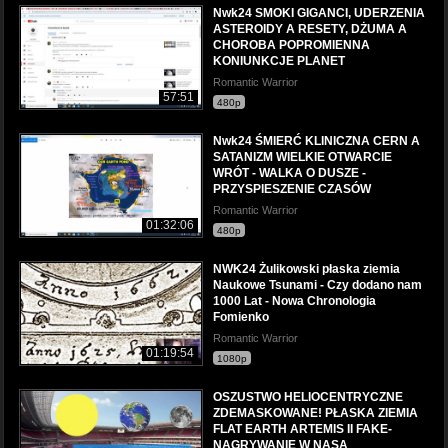
Nwk24 SMOKI GIGANCI, UDERZENIA
ASTEROIDY A RESETY, DŻUMA A
CHOROBA POPROMIENNA
KONIUNKCJE PLANET
Romantic Warrior
57:51
480p
Nwk24 ŚMIERĆ KLINICZNA CERN A
SATANIZM WIELKIE OTWARCIE
WRÓT - WALKA O DUSZE -
PRZYSPIESZENIE CZASÓW
Romantic Warrior
01:32:06
480p
NWK24 Żulikowski płaska ziemia
Naukowe Tsunami - Czy dodano nam
1000 Lat - Nowa Chronologia
Fomienko
Romantic Warrior
01:19:54
1080p
OSZUSTWO HELIOCENTRYCZNE
ZDEMASKOWANE! PŁASKA ZIEMIA
FLAT EARTH ARTEMIS II FAKE-
NAGRYWANIE W NASA