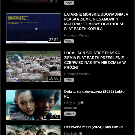
26:38
720p
LATARNIE MORSKIE UDOWADNIAJĄ
PŁASKĄ ZIEMIĘ NIESAMOWITY
MATERIAŁ FILMOWY LIGHTHOUSE
FLAT EARTH KOPUŁA
Romantic Warrior
37:59
720p
LOCAL SUN SOLSTICE PŁASKA
ZIEMIA FLAT EARTH PRZESILENIE
CZERWIEC RAKIETA NIE DZIAŁA W
PRÓŻNI
Romantic Warrior
18:00
720p
Dobra, zła dziewczyna (2022) Lektor
PL
Filmy Akcji
premium
1080p
01:19:24
Czerwone maki (2024) Cały film PL
KinoSwiat