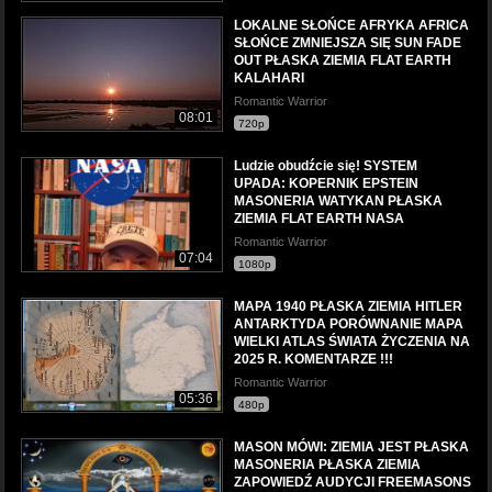
LOKALNE SŁOŃCE AFRYKA AFRICA
SŁOŃCE ZMNIEJSZA SIĘ SUN FADE
OUT PŁASKA ZIEMIA FLAT EARTH
KALAHARI
Romantic Warrior
08:01
720p
Ludzie obudźcie się! SYSTEM
UPADA: KOPERNIK EPSTEIN
MASONERIA WATYKAN PŁASKA
ZIEMIA FLAT EARTH NASA
Romantic Warrior
07:04
1080p
MAPA 1940 PŁASKA ZIEMIA HITLER
ANTARKTYDA PORÓWNANIE MAPA
WIELKI ATLAS ŚWIATA ŻYCZENIA NA
2025 R. KOMENTARZE !!!
Romantic Warrior
05:36
480p
MASON MÓWI: ZIEMIA JEST PŁASKA
MASONERIA PŁASKA ZIEMIA
ZAPOWIEDŹ AUDYCJI FREEMASONS