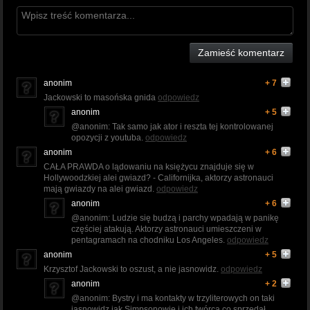
Zamieść komentarz
anonim
+ 7
Jackowski to masońska gnida
odpowiedz
anonim
+ 5
@anonim: Tak samo jak ator i reszta tej kontrolowanej
opozycji z youtuba.
odpowiedz
anonim
+ 6
CAŁA PRAWDA o lądowaniu na księżycu znajduje się w
Hollywoodzkiej alei gwiazd? - Californijka, aktorzy astronauci
mają gwiazdy na alei gwiazd.
odpowiedz
anonim
+ 6
@anonim: Ludzie się budzą i parchy wpadają w panikę
częściej atakują. Aktorzy astronauci umieszczeni w
pentagramach na chodniku Los Angeles.
odpowiedz
anonim
+ 5
Krzysztof Jackowski to oszust, a nie jasnowidz.
odpowiedz
anonim
+ 2
@anonim: Bystry i ma kontakty w trzyliterowych on taki
jasnowidz jak Simpsonowie i ich twórca co sprzedał