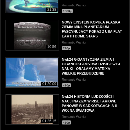
Romantic Warrior
21:38
1080p
NOWY EINSTEIN KOPUŁA PŁASKA
ZIEMIA MINI- PLANETARIUM
FASCYNUJĄCY POKAZ Z USA FLAT
EARTH DOME STARS
Romantic Warrior
10:56
720p
Nwk24 GIGANTYCZNA ZIEMIA I
GIGANCI KŁAMSTWA DZISIEJSZEJ
NAUKI - OBALAMY MATRIXA
WIELKIE PRZEBUDZENIE
Romantic Warrior
01:20:09
480p
Nwk24 HISTORIA LUDZKOŚCI I
NACJI NAZIZM W RISE I ARIOWE
PANOWIE W SARKOFAGACH A II
WOJNA ŚWIATOWA
Romantic Warrior
01:26:15
480p