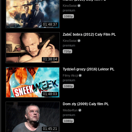
KinoSwiat
premium
1080p
01:48:37
Zabić bobra (2012) Cały Film PL
KinoSwiat
premium
720p
01:38:04
Tydzień grozy (2016) Lektor PL
Filmy Akcji
premium
1080p
01:48:03
Dom zły (2009) Cały film PL
Media4fun
premium
1080p
01:45:21