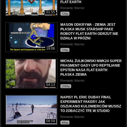
FLAT EARTH
Romantic Warrior
01:55
720p
MASON ODKRYWA - ZIEMIA JEST
PŁASKA MUSK STARSHIP FAKE
ROBOTY FLAT EARTH ODRZUT NIE
DZIAŁA W PRÓŻNI
Romantic Warrior
19:06
720p
MICHAŁ ŻULIKOWSKI NWK24 SUPER
FRAGMENT GADY UFO REPTILIANIE
EPSTEIN NASA FLAT EARTH
PŁASKA ZIEMIA
Romantic Warrior
04:13
1080p
NAPISY PL ERIC DUBAY FINAL
EXPERIMENT FAKERY JAK
OSZUKANO KULOWIERCÓW MUSISZ
TO ZOBACZYĆ TFE W STUDIO
Romantic Warrior
08:59
480p