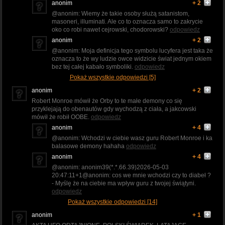
anonim
+ 2
@anonim: Wiemy że takie osoby służą satanistom,
masoneri, illuminati. Ale co to oznacza samo to zakrycie
oko co robi nawet cejrowski, chodorowski?
odpowiedz
anonim
+ 2
@anonim: Moja definicja tego symbolu lucyfera jest taka że
oznacza to że wy ludzie owce widzicie świat jednym okiem
bez tej całej kabało symboliki.
odpowiedz
Pokaż wszystkie odpowiedzi [5]
anonim
+ 2
Robert Monroe mówił że Orby to te małe demony co się
przyklejają do obenautów gdy wychodzą z ciała, a jakcowski
mówił że robił OOBE.
odpowiedz
anonim
+ 4
@anonim: Wchodzi w ciebie wasz guru Robert Monroe i ka
balasowe demony hahaha
odpowiedz
anonim
+ 4
@anonim: anonim39(*.*.66.39)2026-05-03
20:47:11+1@anonim: cos we mnie wchodzi czy to diabeł ?
- Myślę że na ciebie ma wpływ guru z twojej świątyni.
odpowiedz
Pokaż wszystkie odpowiedzi [14]
anonim
+ 1