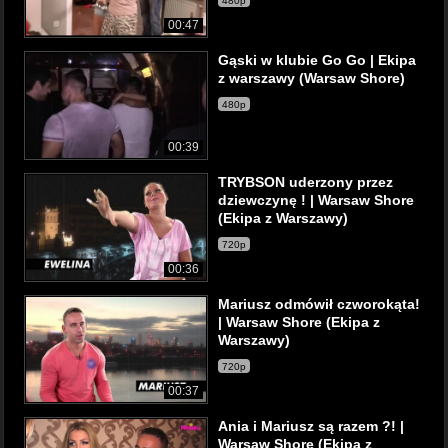
480p
00:47
Gąski w klubie Go Go | Ekipa
z warszawy (Warsaw Shore)
480p
00:39
TRYBSON uderzony przez
dziewczynę ! | Warsaw Shore
(Ekipa z Warszawy)
720p
00:36
Mariusz odmówił czworokąta!
| Warsaw Shore (Ekipa z
Warszawy)
720p
00:37
Ania i Mariusz są razem ?! |
Warsaw Shore (Ekipa z