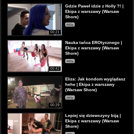
Gdzie Paweł idzie z Holly ?! |
Ekipa z warszawy (Warsaw
Shore)
480p
00:21
Nauka tańca EROtycznego |
Ekipa z warszawy (Warsaw
Shore)
480p
00:42
Eliza: Jak kondom wyglądasz
hehe | Ekipa z warszawy
(Warsaw Shore)
480p
00:29
Lepiej się dziewczyny biją |
Ekipa z warszawy (Warsaw
Shore)