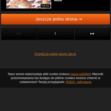
04:02
Jeszcze jedna strona ➞
↤
↦
1
Przejdź do pełnej wersji cda.pl
Nasz serwis wykorzystuje pliki cookie (zobacz
naszą politykę
). Warunki
przechowywania lub dostępu do plików cookies możesz zmienić w
ustawieniach Twojej przeglądarki.
RODO - Informacje