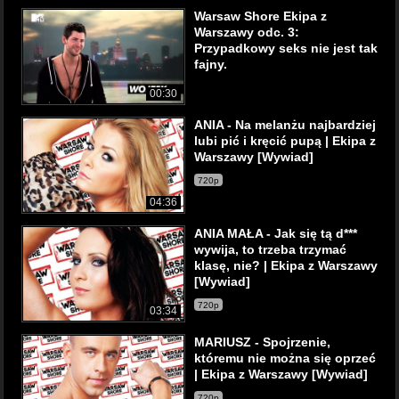
Warsaw Shore Ekipa z
Warszawy odc. 3:
Przypadkowy seks nie jest tak
fajny.
00:30
ANIA - Na melanżu najbardziej
lubi pić i kręcić pupą | Ekipa z
Warszawy [Wywiad]
720p
04:36
ANIA MAŁA - Jak się tą d***
wywija, to trzeba trzymać
klasę, nie? | Ekipa z Warszawy
[Wywiad]
720p
03:34
MARIUSZ - Spojrzenie,
któremu nie można się oprzeć
| Ekipa z Warszawy [Wywiad]
720p