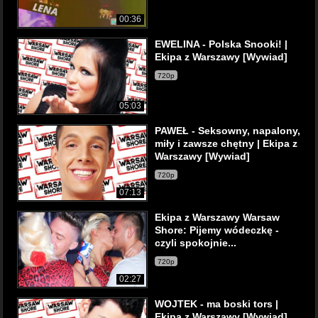
00:36
EWELINA - Polska Snooki! |
Ekipa z Warszawy [Wywiad]
720p
05:03
PAWEŁ - Seksowny, napalony,
miły i zawsze chętny | Ekipa z
Warszawy [Wywiad]
720p
07:13
Ekipa z Warszawy Warsaw
Shore: Pijemy wódeczkę -
czyli spokojnie...
720p
02:27
WOJTEK - ma boski tors |
Ekipa z Warszawy [Wywiad]