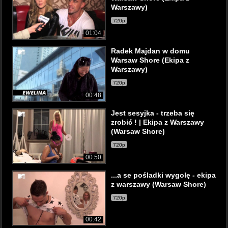
Warszawy)
720p
01:04
Radek Majdan w domu
Warsaw Shore (Ekipa z
Warszawy)
720p
00:48
Jest sesyjka - trzeba się
zrobić ! | Ekipa z Warszawy
(Warsaw Shore)
720p
00:50
...a se pośladki wygolę - ekipa
z warszawy (Warsaw Shore)
720p
00:42