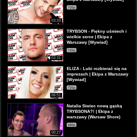
720p
03:33
TRYBSON - Piękny uśmiech i
wielkie serce | Ekipa z
Warszawy [Wywiad]
720p
03:31
ELIZA - Lubi rozbierać się na
imprezach | Ekipa z Warszawy
[Wywiad]
720p
06:51
Natalia Siwiec nową gąską
TRYBSONA?! | Ekipa z
warszawy (Warsaw Shore)
480p
00:27