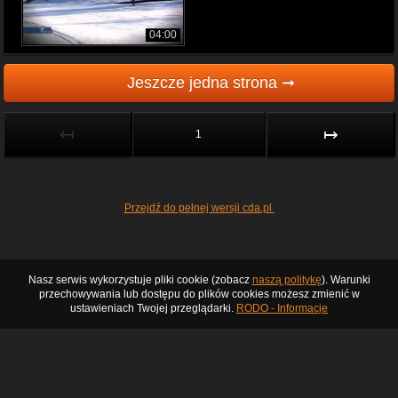
04:00
Jeszcze jedna strona ➞
↤
↦
1
Przejdź do pełnej wersji cda.pl
Nasz serwis wykorzystuje pliki cookie (zobacz
naszą politykę
). Warunki
przechowywania lub dostępu do plików cookies możesz zmienić w
ustawieniach Twojej przeglądarki.
RODO - Informacje