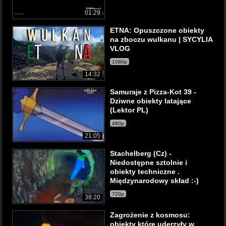
01:29
ETNA: Opuszczone obiekty
na zboczu wulkanu | SYCYLIA
VLOG
1080p
14:32
Samuraje z Pizza-Kot 39 -
Dziwne obiekty latające
(Lektor PL)
480p
21:05
Stachelberg (Cz) -
Niedostępne sztolnie i
obiekty techniczne .
Międzynarodowy skład :-)
720p
38:20
Zagrożenie z kosmosu:
obiekty które uderzyły w