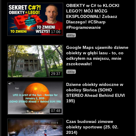
OBIEKTY w C# to KLOCKI
LEGO?! MÓJ MÓZG
EKSPLODOWAŁ! Zobacz
Dlaczego! #CSharp
#Programowanie
17:06
480p
Google Maps ujawniło dziwne
obiekty w głębi lasu - to, co
odkryłem na miejscu, mnie
zszokowało!
480p
29:37
Dziwne obiekty widoczne w
okolicy Słońca (SOHO
STEREO Ahead Behind EUVI
195)
07:48
Czas budować zimowe
obiekty sportowe (25. 02.
2014)