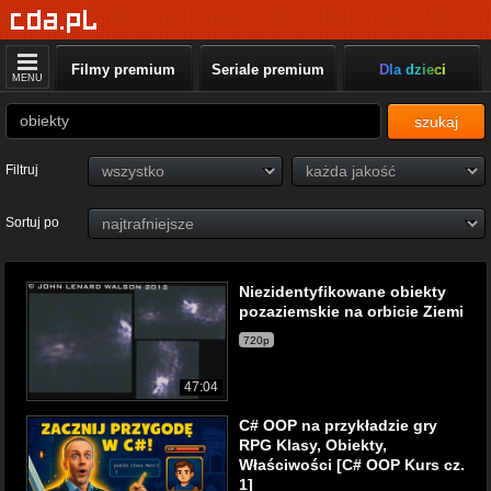
Filmy premium
Seriale premium
Dla dzieci
MENU
szukaj
Filtruj
Sortuj po
Niezidentyfikowane obiekty
pozaziemskie na orbicie Ziemi
720p
47:04
C# OOP na przykładzie gry
RPG Klasy, Obiekty,
Właściwości [C# OOP Kurs cz.
1]