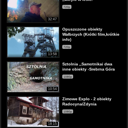
720p
32:47
Opuszczone obiekty
Wałbrzych (Krótki film,krótkie
info)
720p
13:58
Sztolnia ,,Samotnikai dwa
inne obiekty -Srebrna Góra
1080p
10:54
Zimowe Explo - 2 obiekty
Radocyna/Zdynia
1080p
18:15