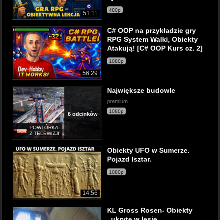
480p
51:11
C# OOP na przykładzie gry
RPG System Walki, Obiekty
Atakują! [C# OOP Kurs cz. 2]
1080p
56:29
Największe budowle
premium
1080p
6 odcinków
POWTÓRKA
Z TELEWIZJI
Obiekty UFO w Sumerze.
Pojazd Isztar.
1080p
14:56
KL Gross Rosen- Obiekty
,,ukryte w lesie.