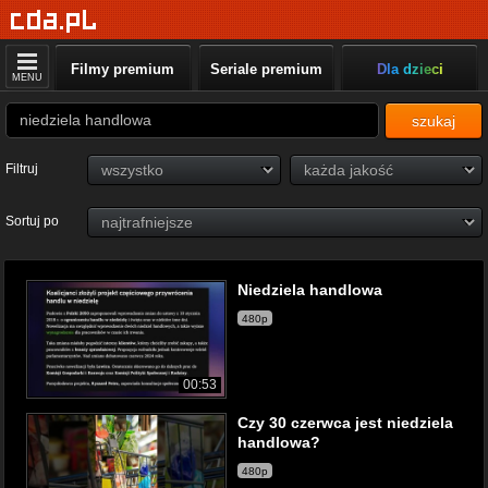
Filmy premium
Seriale premium
Dla dzieci
MENU
szukaj
Filtruj
Sortuj po
Niedziela handlowa
480p
00:53
Czy 30 czerwca jest niedziela
handlowa?
480p