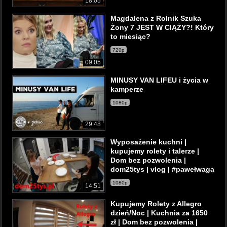
18:05
Magdalena z Rolnik Szuka
Żony 7 JEST W CIĄŻY?! Który
to miesiąc?
720p
09:05
MINUSY VAN LIFEU i życia w
kamperze
1080p
29:48
Wyposażenie kuchni |
kupujemy rolety i talerze |
Dom bez pozwolenia |
dom25tys | vlog | #pawełwaga
1080p
14:51
Kupujemy Rolety z Allegro
dzień/Noc | Kuchnia za 1650
zł | Dom bez pozwolenia |