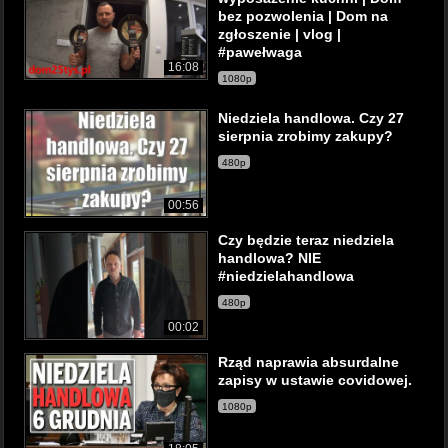
bez pozwolenia | Dom na
zgłoszenie | vlog |
#pawełwaga
16:08
1080p
Niedziela handlowa. Czy 27
sierpnia zrobimy zakupy?
480p
00:56
Czy będzie teraz niedziela
handlowa? NIE
#niedzielahandlowa
480p
00:02
Rząd naprawia absurdalne
zapisy w ustawie covidowej.
1080p