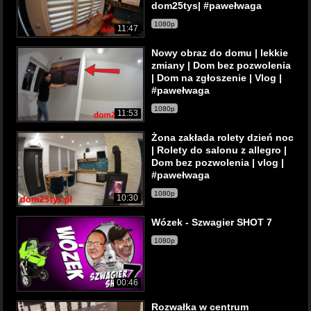
dom25tys| #pawełwaga
1080p
11:47
Nowy obraz do domu | lekkie
zmiany | Dom bez pozwolenia
| Dom na zgłoszenie | Vlog |
#pawełwaga
1080p
11:53
Żona zakłada rolety dzień noc
| Rolety do salonu z allegro |
Dom bez pozwolenia | vlog |
#pawełwaga
1080p
10:30
Wózek - Szwagier SHOT 7
1080p
00:46
Rozwałka w centrum