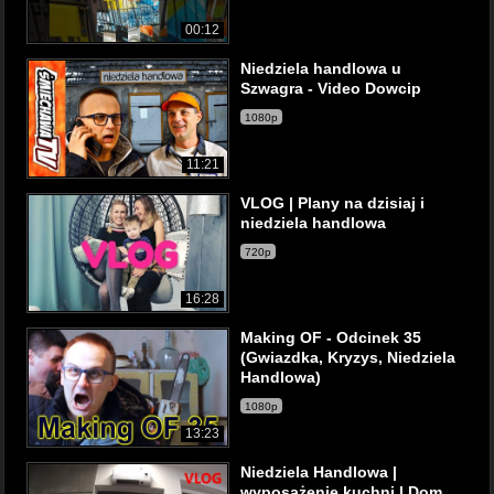
00:12
Niedziela handlowa u
Szwagra - Video Dowcip
1080p
11:21
VLOG | Plany na dzisiaj i
niedziela handlowa
720p
16:28
Making OF - Odcinek 35
(Gwiazdka, Kryzys, Niedziela
Handlowa)
1080p
13:23
Niedziela Handlowa |
wyposażenie kuchni | Dom