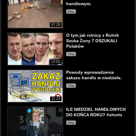
handlowym.
480p
02:28
O tym jak rolnicy z Rolnik
Szuka Żony 7 OSZUKALI
Polaków
720p
13:02
Powody wprowadzenia
zakazu handlu w niedziele.
720p
11:23
ILE NIEDZIEL HANDLOWYCH
DO KOŃCA ROKU? #shorts
480p
00:22