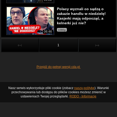
Polacy wyznali co sądzą o
zakazie handlu w niedzielę!
Kasjerki mają odpocząć, a
kelnerki już nie?
1080p
06:46
↤
↦
1
Przejdź do pełnej wersji cda.pl
Nasz serwis wykorzystuje pliki cookie (zobacz
naszą politykę
). Warunki
przechowywania lub dostępu do plików cookies możesz zmienić w
ustawieniach Twojej przeglądarki.
RODO - Informacje