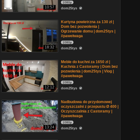
1080p
10:57
dom25tys
Kurtyna powietrzna za 130 zł |
Dom bez pozwolenia |
Ogrzewanie domu | dom25tys |
#pawełwaga
1080p
18:32
dom25tys
Meble do kuchni za 1650 zł |
Kuchnia z Castoramy | Dom bez
pozwolenia | dom25tys | Vlog |
#pawełwaga
1080p
12:12
dom25tys
Nadbudowa do przydomowej
oczyszczalni z przepustu Ø 400 |
Oczyszczalnia z Castoramy |
#pawełwaga
1080p
13:24
dom25tys