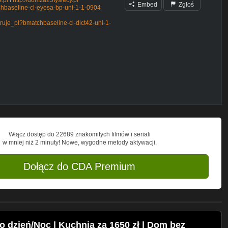
Embed
Zgłoś
chbaseline-cl-eyesa-bp-uni-1-1-0904
oruje_pl?bmatchbaseline-cl-dict42-uni-1-
?refbookmarks
761030099687/?modaladmin_todo_tour
ń
Włącz dostęp do 22689 znakomitych filmów i seriali
prace podczas budowy domu bez
w mniej niż 2 minuty! Nowe, wygodne metody aktywacji.
namawiam nikogo żeby mnie naśladował.
Dołącz do CDA Premium
y/4.0/)
 dzień/Noc | Kuchnia za 1650 zł | Dom bez