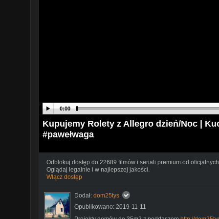
0:00
Kupujemy Rolety z Allegro dzień/Noc | Ku
#pawełwaga
Odblokuj dostęp do 22689 filmów i seriali premium od oficjalnych
Oglądaj legalnie i w najlepszej jakości.
Włącz dostęp
Dodał:
dom25tys
Opublikowano: 2019-11-11
Projekty domów do 35m2 z poddaszem
http://dom25ty