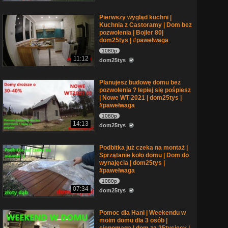
Pierwszy wygląd kuchni |
Kuchnia z Castoramy | Dom bez
pozwolenia | Bojler 80|
dom25tys | #pawełwaga
1080p
11:12
dom25tys
Planujesz budowę domu bez
pozwolenia ? lepiej się pośpiesz
| Nowe WT 2021 | dom25tys |
#pawełwaga
1080p
14:13
dom25tys
Podbitka już czeka na montaż |
Sprzątanie koło domu | Dom do
wynajęcia | dom25tys |
#pawełwaga
1080p
07:34
dom25tys
Pomoc dla Hani | Weekendu w
moim domu dla 3 osób |