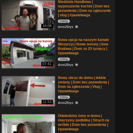
Niedziela Handlowa |
wyposażenie kuchni | Dom bez
pozwolenia | Dom na zgłoszenie
| vlog | #pawełwaga
1080p
16:08
dom25tys
Nowa opcja na naszym kanale
Wesprzyj | Nowe tematy | Inna
Budowa | Dom za 25 tysięcy |
#pawełwaga
1080p
07:41
dom25tys
Nowy obraz do domu | lekkie
zmiany | Dom bez pozwolenia |
Dom na zgłoszenie | Vlog |
#pawełwaga
1080p
11:53
dom25tys
Odwiedziny żony w domu |
mierzymy podbitkę | Strach na
wróble | Dom bez pozwolenia |
#pawełwaga