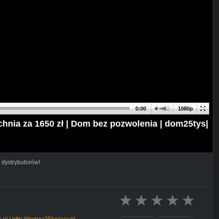
0:00
1080p
chnia za 1650 zł | Dom bez pozwolenia | dom25tys|
 dystrybutorów!
s.pl
i
http://domza25tysiecy.pl