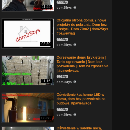
1080p
11:55
dom25tys
Oficjalna strona domu. 2 nowe
projekty do pobrania. Dom bez
kredytu, Dom 70m2 | dom25tys
#pawełwag
1080p
03:50
dom25tys
Ogrzewanie domu brykietem |
Tanie ogrzewanie | Dom bez
pozwolenia | Dom na zgłoszenie
| #pawełwaga
1080p
11:16
dom25tys
Oświetlenie kuchenne LED w
domu, dom bez pozwolenia na
budowe, #pawełwaga
1080p
dom25tys
08:38
Oświetlenie w salonie nocą,