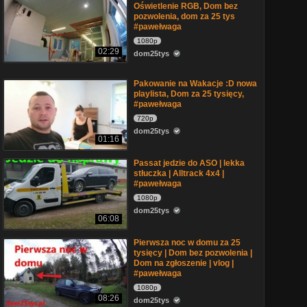
Oświetlenie RGB, Dom bez
pozwolenia, dom za 25 tys
#pawełwaga
1080p
02:29
dom25tys
Pakowanie na Wakacje :D nowa
playlista, Dom za 25 tysięcy,
#pawełwaga
720p
dom25tys
01:16
Passat jedzie do ASO | lekka
stłuczka | Alltrack 4x4 |
#pawełwaga
1080p
dom25tys
06:08
Pierwsza noc w domu za 25
tysięcy | Dom bez pozwolenia |
Dom na zgłoszenie | vlog |
#pawełwaga
1080p
08:26
dom25tys