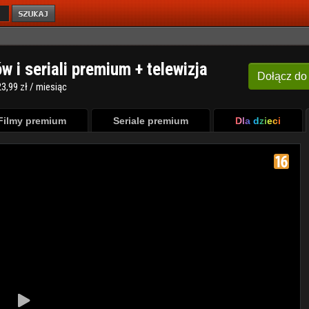
ów i seriali premium + telewizja
Dołącz
do
3,99 zł / miesiąc
Filmy premium
Seriale premium
Dla dzieci