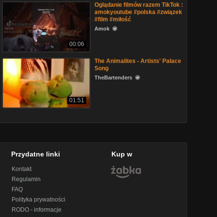
Oglądanie filmów razem TikTok :
amokyoutube #polska #związek
#film #miłość
Amok
00:06
The Animalites - Artists' Palace
Song
TheBartenders
01:51
Przydatne linki
Kup w
Kontakt
Regulamin
FAQ
Polityka prywatności
RODO - informacje