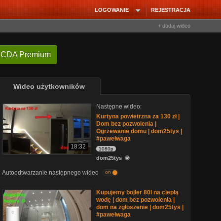
LOGOWANIE
REJESTRACJA
+ dodaj wideo
 CDA Premium
Wideo użytkowników
Następne wideo:
Kurtyna powietrzna za 130 zł |
Dom bez pozwolenia |
Ogrzewanie domu | dom25tys |
#pawełwaga
18:32
1080p
dom25tys
Autoodtwarzanie następnego wideo
on
Kupujemy bojler 80l na ciepłą
wodę | dom bez pozwolenia |
dom na zgłoszenie | dom25tys |
#pawełwaga