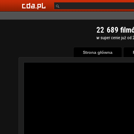
2
2
6
8
9
film
w super cenie już od 2
Strona główna