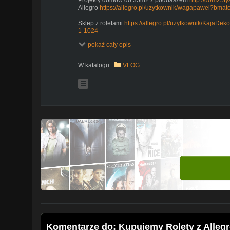
Allegro
https://allegro.pl/uzytkownik/wagapawel?bmat
Sklep z roletami
https://allegro.pl/uzytkownik/KajaDek
1-1024
pokaż cały opis
Współpraca 21881tsz@gmail.com
Forum dom25tys
https://www.facebook.com/groups/410924059698089/
W katalogu:
VLOG
Facebook
https://www.facebook.com/Dom-70m2-ok-25-tys-338
Dom bez pozwolenia do 35m2 / wymiana doświadcze
https://www.facebook.com/groups/395082237859392/
Instagram
https://www.instagram.com/domza25tysiecy/
https://www.instagram.com/waga_pawel/
https://www.instagram.com/patrycjawaga/
Moje filmy to nie poradnik a jedynie pokazuje moją 
pozwolenia na budowę. Nie udzielam porad ani nie 
Jeżeli czegoś nie umiesz doradź się fachowca
Muzyka
Music from
https://filmmusic.io
Ice Flow by Kevin MacLeod (
https://incompetech.com
)
License: CC BY (
http://creativecommons.org/licenses/b
Komentarze do: Kupujemy Rolety z Allegro