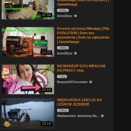
siepomaga | dom za 25tysiecy |
#pawełwaga
1080p
02:58
dom25tys
Prezent od (żony) Mikołaja | Piła
EVOLUTION | Dom bez
pozwolenia | Dom na zgłoszenie
| #pawełwaga
1080p
10:20
dom25tys
NO MAKEUP DAY| WRACAM
DO PRACY vlog
720p
BeautyOfChocolate
10:18
WĘDKARSKA LEKCJA NA
LEŚNYM JEZIORZE
1080p
Wędkarstwo Jedziemy Na...
19:19