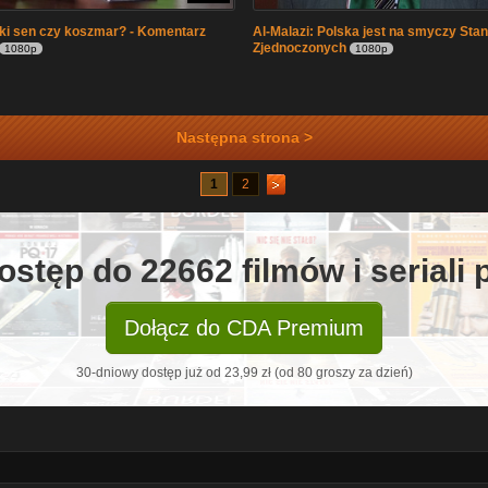
i sen czy koszmar? - Komentarz
Al-Malazi: Polska jest na smyczy Sta
Zjednoczonych
1080p
1080p
Następna strona >
1
2
ostęp do 22662 filmów i seriali
Dołącz do CDA Premium
30-dniowy dostęp już od 23,99 zł (od 80 groszy za dzień)