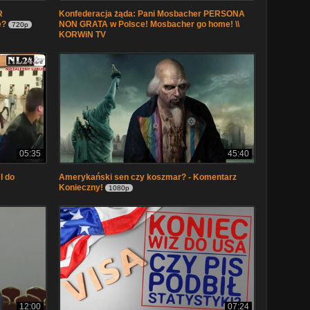
R
Konfederacja żąda: Pani Mosbacher PERSONA
e?
NON GRATA w Polsce! Mosbacher go home! \\
720p
KORWiN TV
05:35
45:40
I do
Amerykański sen czy koszmar? - Komentarz
Konieczny!
1080p
12:00
07:24