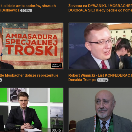
k o liście ambasadorów, słowach
Żorżetta na DYWANIKU! MOSBACHE
 Dulkiewicz
DOIGRAŁA SIĘ! Kiedy będzie go hom
1080p
22:14
te Mosbacher dobrze reprezentuje
Robert Winnicki - List KONFEDERACJ
Donalda Trumpa
p
1080p
00:45