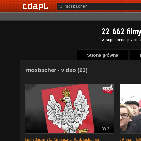
2
2
6
6
2
film
w super cenie już od 2
Strona główna
mosbacher
- video (23)
38:31
Lech Jęczmyk: Ambasada Radziecka nie
JA mam kilka