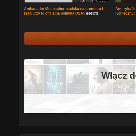
Ambasador Mosbacher naciska na premiera i
Amerykańsk
rząd. Czy to oficjalna polityka USA?
Konieczny!
1080p
Włącz d