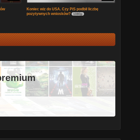
nów
Koniec wiz do USA. Czy PiS podbił liczbę
pozytywnych wniosków?
1080p
 premium