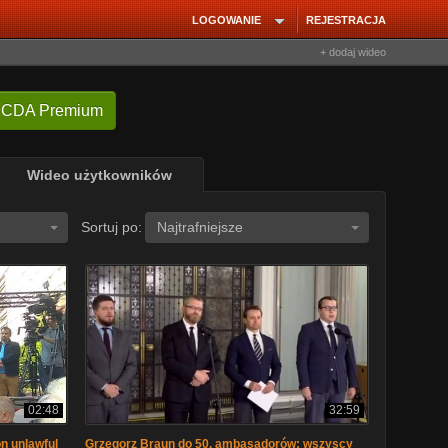
LOGOWANIE
REJESTRACJA
+ dodaj wideo
 CDA Premium
Wideo użytkowników
Sortuj po:
Najtrafniejsze
02:48
32:59
on unlawful
Grzegorz Braun do 50. ambasadorów: wszyscy