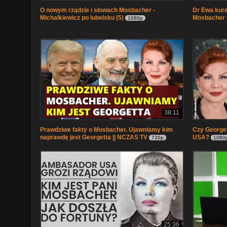
O nowym rządzie i słowach Mosbacher -
Dr Ewa kure
Michalkiewicz po lubelsku (5)
Mosbacher i
1080p
38:11
Prawdziwe fakty o Mosbacher. Ujawniamy kim
Czy Georget
naprawdę jest Georgetta || NCZAS TV
USA?
720p
1080
25:36