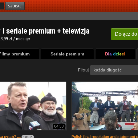
y i seriale premium + telewizja
Dołącz
do
3,99 zł / miesiąc
Filmy premium
Seriale premium
Dla dzieci
Filtruj
każda długość
04:33
 pytań? ....
Polish final resolution and statement 
1080p