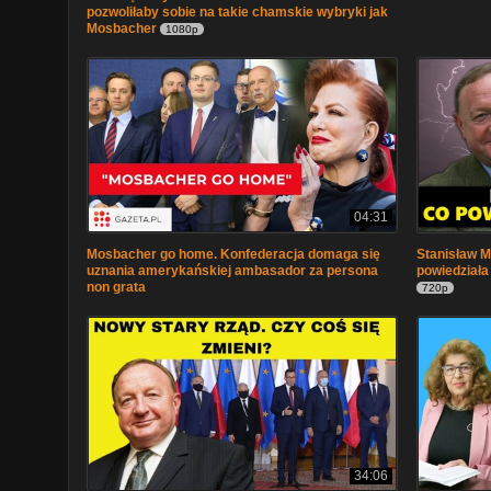
pozwoliłaby sobie na takie chamskie wybryki jak
Mosbacher
1080p
04:31
Mosbacher go home. Konfederacja domaga się
Stanisław M
uznania amerykańskiej ambasador za persona
powiedziała
non grata
720p
34:06