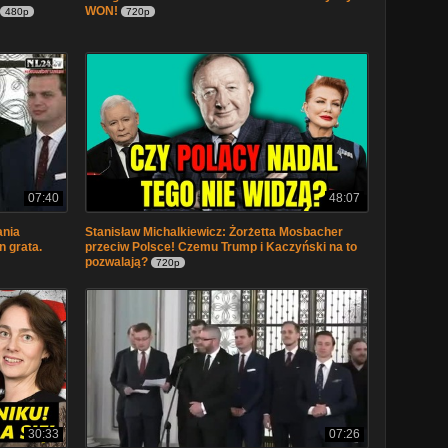
WON!
480p
720p
07:40
48:07
nia
Stanisław Michalkiewicz: Żorżetta Mosbacher
 grata.
przeciw Polsce! Czemu Trump i Kaczyński na to
pozwalają?
720p
30:33
07:26