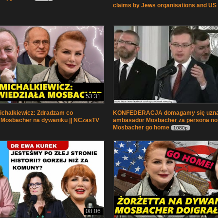
claims by Jews organisations and US
53:31
ichalkiewicz: Zdradzam co
KONFEDERACJA domagamy się uzna
 Mosbacher na dywaniku || NCzasTV
ambasador Mosbacher za persona non
Mosbacher go home
1080p
08:06