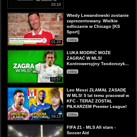
03:10
Wtedy Lewandowski zostanie
zaprezentowany. Wielkie
odliczanie w Chicago [KS
Sport]
1080p
01:20
LUKA MODRIĆ MOŻE
ZAGRAĆ W MLS!
Kontrowersyjny Teodorczyk...
1080p
03:57
Leo Messi ZŁAMAŁ ZASADĘ
W MLS! 5 lat temu pracował w
KFC - TERAZ ZOSTAŁ
PIŁKARZEM Premier League!
1080p
09:13
FIFA 21 - MLS All stars -
Soccer Aid