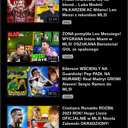
blond... Luka Modrić
PIŁKARZEM AC Milanu! Leo
Messi z rekordem MLS!
11:14
480p
ŻONA pomyliła Leo Messiego!
WYGRANA Interu Miami w
MLS! OSZUKANA Barcelona!
GOL ze spalonego
1080p
09:45
Ederson WŚCIEKŁY NA
Guardiolę! Pep PADŁ NA
MURAWĘ! Real Madryt GROMI
Alaves! Sergio Ramos do
MLS!
08:51
1080p
Cristiano Ronaldo ROZBIŁ
2023 ROK! Hugo Lloris
OFICJALNIE w MLS! Nicola
Zalewski OKRADZIONY!