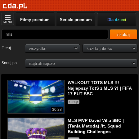
Filmy premium
Seriale premium
Dla dzieci
MENU
szukaj
Filtruj
Sortuj po
WALKOUT TOTS MLS !!!
Najlepszy TotS z MLS ?! | FIFA
17 FUT SBC
1080p
30:28
MLS MVP David Villa SBC |
(Tania Metoda) /ft. Squad
Building Challenges