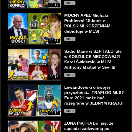
1080p
08:17
MOCNY APEL Michała
Probierza! 15-latek z
POLSKIMI KORZENIAMI
debiutuje w MLS!
1080p
08:51
Sadio Mane w SZPITALU, ale
w KOSZULCE MECZOWEJ?!
Karol Świderski w MLS!
Anthony Martial w Sevilli!
1080p
08:16
Lewandowski o swojej
przyszłości... TRAFI DO MLS?
Euro 2021 może być
rozegrane w JEDNYM KRAJU!
1080p
08:12
ŻONA PIĄTKA boi się, że
sąsiedzi zadzwonią po