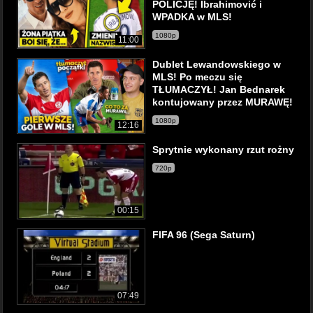
POLICJĘ! Ibrahimović i
WPADKA w MLS!
1080p
11:00
Dublet Lewandowskiego w
MLS! Po meczu się
TŁUMACZYŁ! Jan Bednarek
kontujowany przez MURAWĘ!
1080p
12:16
Sprytnie wykonany rzut rożny
720p
00:15
FIFA 96 (Sega Saturn)
07:49