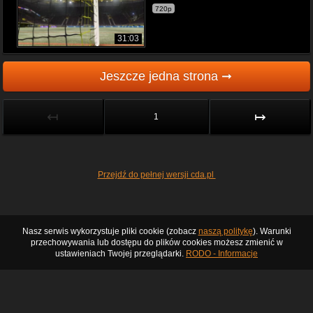
720p
31:03
Jeszcze jedna strona ➞
↤
↦
1
Przejdź do pełnej wersji cda.pl
Nasz serwis wykorzystuje pliki cookie (zobacz
naszą politykę
). Warunki
przechowywania lub dostępu do plików cookies możesz zmienić w
ustawieniach Twojej przeglądarki.
RODO - Informacje