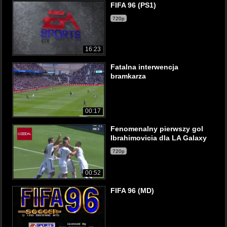
FIFA 96 (PS1)
720p
16:23
Fatalna interwencja
bramkarza
00:17
Fenomenalny pierwszy gol
Ibrahimovicia dla LA Galaxy
720p
00:52
FIFA 96 (MD)