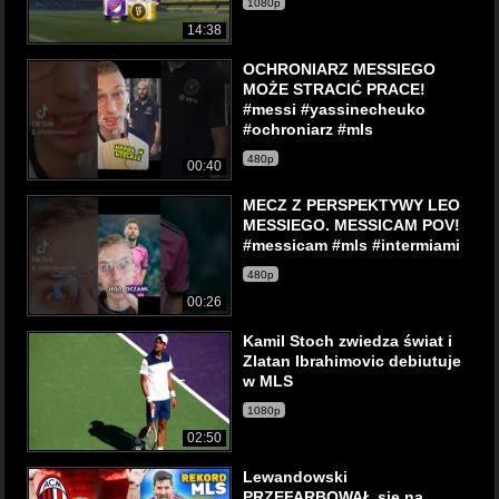
1080p
14:38
OCHRONIARZ MESSIEGO
MOŻE STRACIĆ PRACE!
#messi #yassinecheuko
#ochroniarz #mls
480p
00:40
MECZ Z PERSPEKTYWY LEO
MESSIEGO. MESSICAM POV!
#messicam #mls #intermiami
480p
00:26
Kamil Stoch zwiedza świat i
Zlatan Ibrahimovic debiutuje
w MLS
1080p
02:50
Lewandowski
PRZEFARBOWAŁ się na