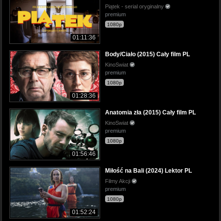
Piątek - serial oryginalny
premium
1080p
01:11:36
Body/Ciało (2015) Cały film PL
KinoSwiat
premium
1080p
01:28:36
Anatomia zła (2015) Cały film PL
KinoSwiat
premium
1080p
01:56:46
Miłość na Bali (2024) Lektor PL
Filmy Akcji
premium
1080p
01:52:24