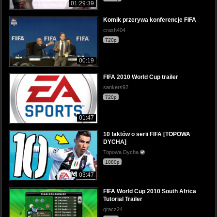
01:29:39
Komik przerywa konferencje FIFA
crash404
720p
00:19
FIFA 2010 World Cup trailer
sankers92
720p
01:47
10 faktów o serii FIFA [TOPOWA
DYCHA]
Topowa Dycha
1080p
03:47
FIFA World Cup 2010 South Africa
Tutorial Trailer
gracz24