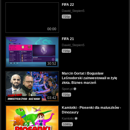
FIFA 22
Dawid_Stepien5
720p
00:00
FIFA 21
Dawid_Stepien5
720p
30:52
Marcin Gortat i Bogusław
Leśnodorski zainwestowali w żyłę
złota. Biznes marzeń
Sport.pl
720p
03:42
Kamlotki - Piosenki dla maluszków -
Dinozaury
Kamlotki
1080p