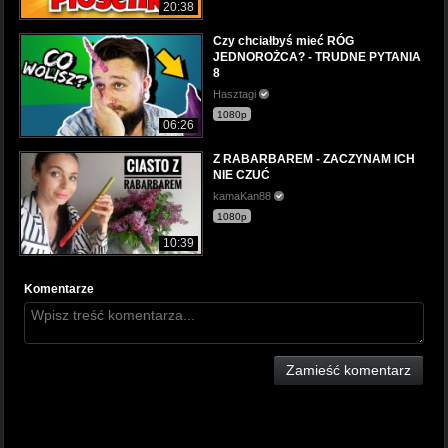
20:38
Czy chciałbyś mieć RÓG
JEDNOROŻCA? - TRUDNE PYTANIA
8
Hasztagi
1080p
06:26
Z RABARBAREM - ZACZYNAM ICH
NIE CZUĆ
kamaKan88
1080p
10:39
Komentarze
Zamieść komentarz