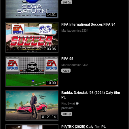
1080p
14:51
FIFA International Soccer/FIFA 94
Maniaccomics2334
03:06
FIFA 95
Maniaccomics2334
720p
10:00
Budda. Dzieciak '98 (2024) Cały film
PL
KinoSwiat
premium
1080p
01:21:14
PIĄTEK (2025) Cały film PL