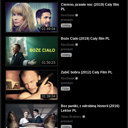
Ciemno, prawie noc (2019) Cały film
PL
KinoSwiat
premium
1080p
01:49:04
Boże Ciało (2019) Cały film PL
KinoSwiat
premium
1080p
01:50:23
Zabić bobra (2012) Cały Film PL
KinoSwiat
premium
720p
01:38:04
Bez paniki, z odrobiną histerii (2016)
Lektor PL
Video Brothers
premium
1080p