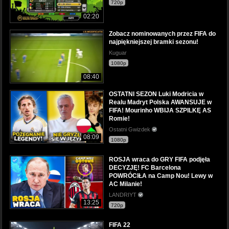
720p
02:20
Zobacz nominowanych przez FIFA do
najpiękniejszej bramki sezonu!
Kuguar
1080p
08:40
OSTATNI SEZON Luki Modricia w
Realu Madryt Polska AWANSUJE w
FIFA! Mourinho WBIJA SZPILKĘ AS
Romie!
Ostatni Gwizdek
08:09
1080p
ROSJA wraca do GRY FIFA podjęła
DECYZJĘ! FC Barcelona
POWRÓCIŁA na Camp Nou! Lewy w
AC Milanie!
LANDRIYT
13:25
720p
FIFA 22