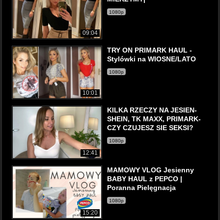
1080p
09:04
TRY ON PRIMARK HAUL -
Stylówki na WIOSNE/LATO
1080p
10:01
KILKA RZECZY NA JESIEN-
SHEIN, TK MAXX, PRIMARK-
CZY CZUJESZ SIE SEKSI?
1080p
12:41
MAMOWY VLOG Jesienny
BABY HAUL z PEPCO |
Poranna Pielęgnacja
1080p
15:20