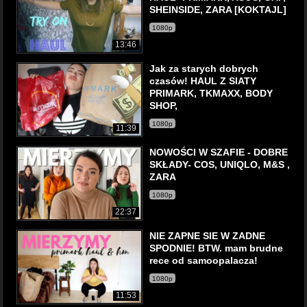
SHEINSIDE, ZARA [KOKTAJL]
1080p
13:46
Jak za starych dobrych
czasów! HAUL Z SIATY
PRIMARK, TKMAXX, BODY
SHOP,
1080p
11:39
NOWOŚCI W SZAFIE - DOBRE
SKŁADY- COS, UNIQLO, M&S ,
ZARA
1080p
22:37
NIE ZAPNE SIE W ZADNE
SPODNIE! BTW. mam brudne
rece od samoopalacza!
1080p
11:53