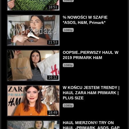
1080p
18:51
% NOWOŚCI W SZAFIE
*ASOS, H&M, Primark*
1080p
21:53
OOPSIE..PIERWSZY HAUL W
2019 PRIMARK H&M
1080p
16:12
W KOŃCU JESTEM TRENDY |
HAUL ZARA H&M PRIMARK |
PLUS SIZE
1080p
18:49
HAUL MIERZONY/ TRY ON
HAUL -PRIMARK, ASOS, GAP,