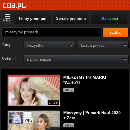
Filmy premium
Seriale premium
Dla dzieci
MENU
szukaj
Filtruj
Sortuj po
MIERZYMY PRIMARK!
*Warto?!
1080p
14:29
Mierzymy | Primark Haul 2020
+ Zara
1080p