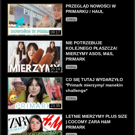
PRZEGLĄD NOWOŚCI W
PRIMARKU / HAUL
1080p
09:17
NIE POTRZEBUJE
KOLEJNEGO PŁASZCZA!
MIERZYMY ASOS, M&S,
PRIMARK
1080p
25:14
CO SIĘ TUTAJ WYDARZYŁO
*Primark mierzymy/ manekin
challenge*
1080p
23:35
LETNIE MIERZYMY PLUS SIZE
| COCOMY ZARA H&M
PRIMARK