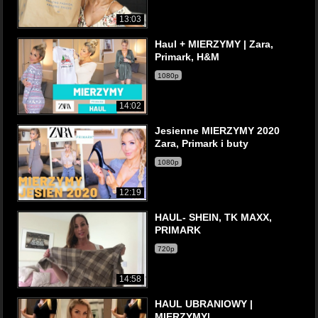
13:03
Haul + MIERZYMY | Zara,
Primark, H&M
1080p
14:02
Jesienne MIERZYMY 2020
Zara, Primark i buty
1080p
12:19
HAUL- SHEIN, TK MAXX,
PRIMARK
720p
14:58
HAUL UBRANIOWY |
MIERZYMY|