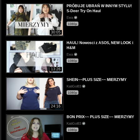
PRÓBUJE UBRAŃ W INNYM STYLU!
S-Deer Try On Haul
Ewa
1080p
30:05
HAUL! Nowosci z ASOS, NEW LOOK i
H&M
Ewa
1080p
13:26
SHEIN~~PLUS SIZE~~ MIERZYMY
KatiGol83
1080p
24:16
BON PRIX~~ PLUS SIZE~~ MIERZYMY
KatiGol83
1080p