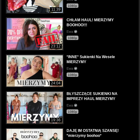
1080p
11:39
CHŁAM HAUL! MIERZYMY
BOOHOO!!!
Ewa
1080p
23:12
*INNE* Sukienki Na Wesele
MIERZYMY
Ewa
1080p
24:04
BŁYSZCZĄCE SUKIENKI NA
IMPREZY HAUL MIERZYMY
Ewa
1080p
19:36
DAJĘ IM OSTATNIĄ SZANSĘ!
*mierzymy boohoo*