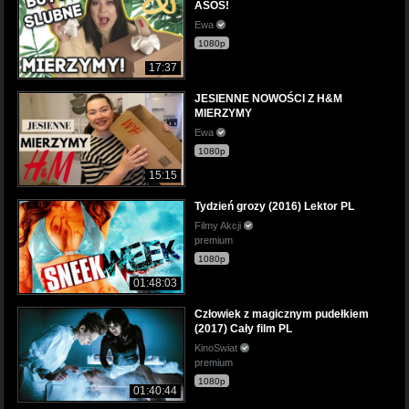
ASOS!
Ewa
1080p
17:37
JESIENNE NOWOŚCI Z H&M
MIERZYMY
Ewa
1080p
15:15
Tydzień grozy (2016) Lektor PL
Filmy Akcji
premium
1080p
01:48:03
Człowiek z magicznym pudełkiem
(2017) Cały film PL
KinoSwiat
premium
1080p
01:40:44