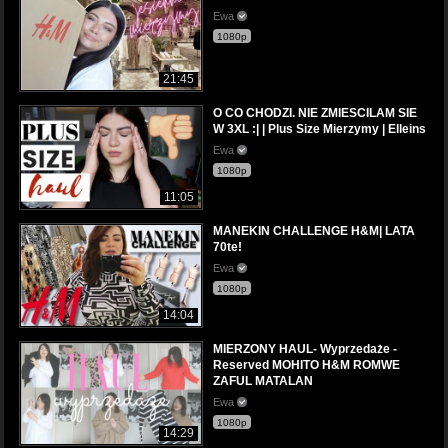
Ewa
1080p
21:45
O CO CHODZI. NIE ZMIESCILAM SIE
W 3XL :| | Plus Size Mierzymy | Elleins
Ewa
1080p
11:05
MANEKIN CHALLENGE H&M| LATA
70te!
Ewa
1080p
14:04
MIERZONY HAUL- Wyprzedaże -
Reserved MOHITO H&M ROMWE
ZAFUL MATALAN
Ewa
1080p
14:29