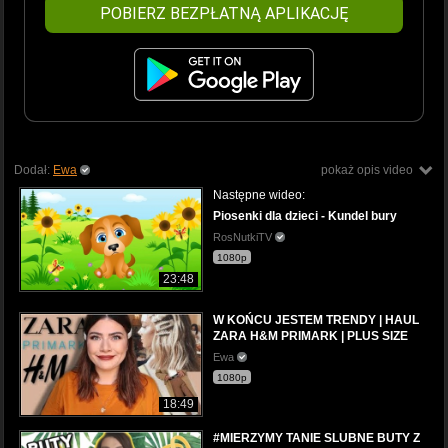
POBIERZ BEZPŁATNĄ APLIKACJĘ
Dodał:
Ewa
pokaż opis video
Następne wideo:
Piosenki dla dzieci - Kundel bury
RosNutkiTV
1080p
23:48
W KOŃCU JESTEM TRENDY | HAUL
ZARA H&M PRIMARK | PLUS SIZE
Ewa
1080p
18:49
#MIERZYMY TANIE SLUBNE BUTY Z