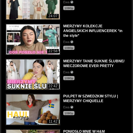
Ewa
1080p
24:07
MIERZYMY KOLEKCJE
ANGIELSKICH INFLUENCEREK *in
the style*
Ewa
1080p
22:58
MIERZYMY TANIE SUKNIE ŚLUBNE/
WIECZOROWE EVER PRETTY
Ewa
1080p
22:42
PULPET W SZWEDZKIM STYLU |
MIERZYMY CHIQUELLE
Ewa
1080p
11:42
PONIOSŁO MNIE W H&M