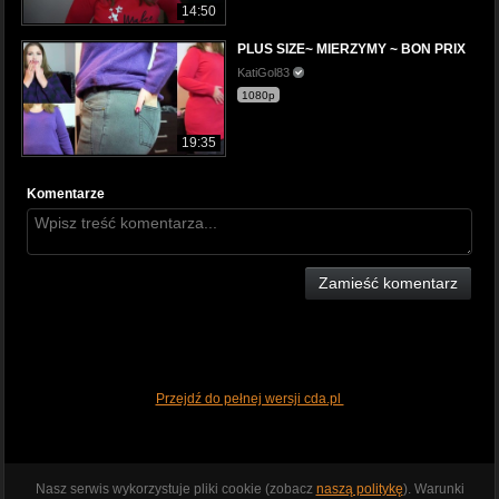
14:50
PLUS SIZE~ MIERZYMY ~ BON PRIX
KatiGol83
1080p
19:35
Komentarze
Zamieść komentarz
Przejdź do pełnej wersji cda.pl
Nasz serwis wykorzystuje pliki cookie (zobacz
naszą politykę
). Warunki