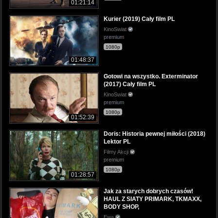
01:21:14
Kurier (2019) Cały film PL
KinoSwiat
premium
1080p
01:48:37
Gotowi na wszystko. Exterminator
(2017) Cały film PL
KinoSwiat
premium
1080p
01:52:39
Doris: Historia pewnej miłości (2018)
Lektor PL
Filmy Akcji
premium
1080p
01:28:57
Jak za starych dobrych czasów!
HAUL Z SIATY PRIMARK, TKMAXX,
BODY SHOP,
Ewa