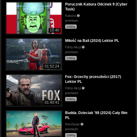
Porucznik Kabura Odcinek 9 (Cyber
Tusk)
Kabura
premium
1080p
10:40
Miłość na Bali (2024) Lektor PL
Filmy Akcji
premium
1080p
01:52:24
Fox: Grzechy przeszłości (2017)
Lektor PL
Filmy Akcji
premium
1080p
01:40:41
Budda. Dzieciak '98 (2024) Cały film
PL
KinoSwiat
premium
1080p