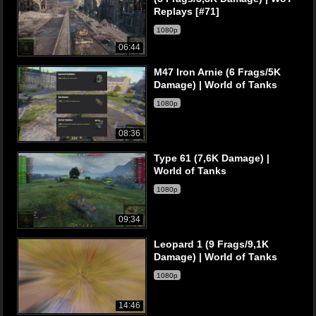
Replays [#71]
1080p
06:44
M47 Iron Arnie (6 Frags/5K
Damage) | World of Tanks
1080p
08:36
Type 61 (7,6K Damage) |
World of Tanks
1080p
09:34
Leopard 1 (9 Frags/9,1K
Damage) | World of Tanks
1080p
14:46