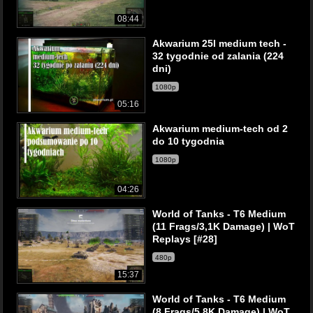
08:44
Akwarium 25l medium tech -
32 tygodnie od zalania (224
dni)
1080p
05:16
Akwarium medium-tech od 2
do 10 tygodnia
1080p
04:26
World of Tanks - T6 Medium
(11 Frags/3,1K Damage) | WoT
Replays [#28]
480p
15:37
World of Tanks - T6 Medium
(8 Frags/5,8K Damage) | WoT