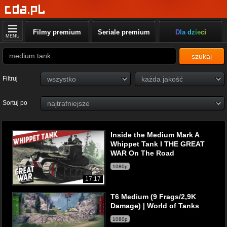
Filmy premium
Seriale premium
Dla dzieci
MENU
szukaj
Filtruj
Sortuj po
Inside the Medium Mark A
Whippet Tank I THE GREAT
WAR On The Road
1080p
17:17
T6 Medium (9 Frags/2,9K
Damage) | World of Tanks
1080p