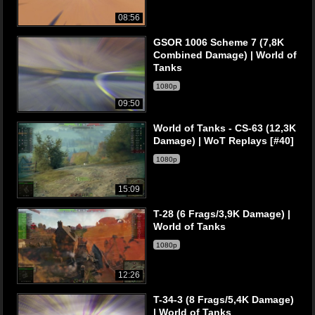
08:56
GSOR 1006 Scheme 7 (7,8K
Combined Damage) | World of
Tanks
1080p
09:50
World of Tanks - CS-63 (12,3K
Damage) | WoT Replays [#40]
1080p
15:09
T-28 (6 Frags/3,9K Damage) |
World of Tanks
1080p
12:26
T-34-3 (8 Frags/5,4K Damage)
| World of Tanks