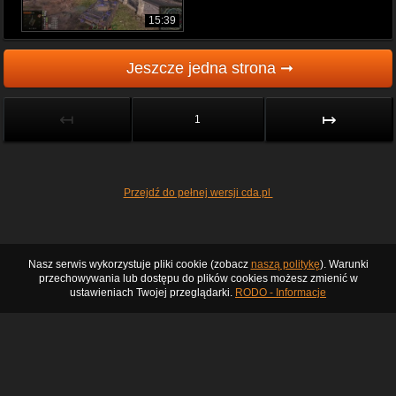
15:39
Jeszcze jedna strona ➞
↤
↦
1
Przejdź do pełnej wersji cda.pl
Nasz serwis wykorzystuje pliki cookie (zobacz
naszą politykę
). Warunki
przechowywania lub dostępu do plików cookies możesz zmienić w
ustawieniach Twojej przeglądarki.
RODO - Informacje