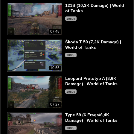
121B (10,3K Damage) | World
of Tanks
1080p
07:48
Škoda T 50 (7,2K Damage) |
World of Tanks
1080p
10:55
Leopard Prototyp A (8,6K
Damage) | World of Tanks
1080p
07:27
Type 59 (6 Frags/6,4K
Damage) | World of Tanks
1080p