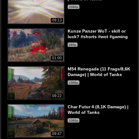
1080p
09:13
Kunze Panzer WoT - skill or
luck? #shorts #wot #gaming
480p
01:00
M54 Renegade (11 Frags/8,6K
Damage) | World of Tanks
1080p
09:22
Char Futur 4 (8,1K Damage) |
World of Tanks
1080p
09:47