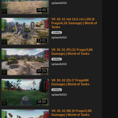
splawik414
09:49
VK 28. 01 mit 10,5 cm L/28 (6
Frags/4,1K Damage) | World of
Tanks
1080p
splawik414
13:01
VK 30. 01 (P) (11 Frags/3,9K
Damage) | World of Tanks
1080p
splawik414
07:25
VK 30. 02 (D) (7 Frags/6K
Damage) | World of Tanks
1080p
splawik414
08:00
VK 30. 02 (M) (6 Frags/3,5K
Damage) | World of Tanks