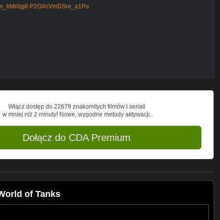
MNSv_bMi0gj8-P2GXcVmDSre_a1Po
--
developed from 1954 through 1961 on the
e vehicle were decreased and the armor
hter, and the tank complied with the
oT
Włącz dostęp do 22679 znakomitych filmów i seriali
w mniej niż 2 minuty! Nowe, wygodne metody aktywacji.
Dołącz do CDA Premium
World of Tanks