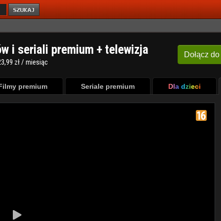
ów i seriali premium + telewizja
Dołącz
do
3,99 zł / miesiąc
Filmy premium
Seriale premium
Dla dzieci