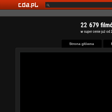
2
2
6
7
9
film
w super cenie już od 2
Strona główna