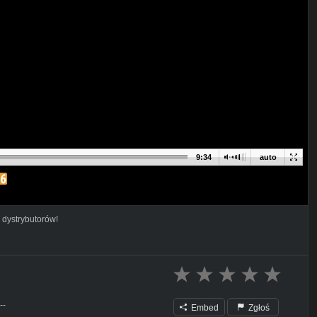
9:34
auto
 dystrybutorów!
--
Embed
Zgłoś