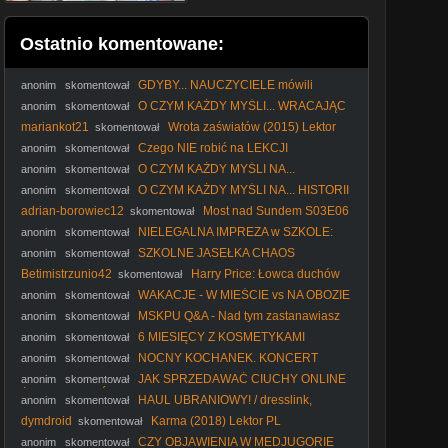
Ostatnio komentowane:
GDYBY... NAUCZYCIELE mówili
anonim
skomentował
PRAWDĘ
O CZYM KAŻDY MYŚLI... WRACAJĄC
anonim
skomentował
ZE SZKOŁY
mariankot21
Wrota zaświatów (2015) Lektor
skomentował
PL
Czego NIE robić na LEKCJI
anonim
skomentował
O CZYM KAŻDY MYŚLI NA...
anonim
skomentował
SPRAWDZIANIE
O CZYM KAŻDY MYŚLI NA... HISTORII
anonim
skomentował
adrian-borowiec12
Most nad Sundem S03E06
skomentował
Lektor PL
NIELEGALNA IMPREZA w SZKOLE:
anonim
skomentował
PART 2
SZKOLNE JASEŁKA CHAOS
anonim
skomentował
Betimistrzunio42
Harry Price: Łowca duchów
skomentował
(2015) Lektor PL
WAKACJE - W MIEŚCIE vs NA OBOZIE
anonim
skomentował
MSKPU Q&A - Nad tym zastanawiasz
anonim
skomentował
się zanim zaaplikujesz
6 MIESIĘCY Z KOSMETYKAMI
anonim
skomentował
DOMOWEJ ROBOTY - feat BLOG FASOLKI
NOCNY KOCHANEK. KONCERT
anonim
skomentował
JAK SPRZEDAWAĆ CIUCHY ONLINE
anonim
skomentował
ŻEBY ZAROBIĆ KASĘ
HAUL UBRANIOWY! / dresslink,
anonim
skomentował
cndirect, lalalilo, ericdress, bransoletki przyjazni
dymdroid
Karma (2018) Lektor PL
skomentował
CZY OBJAWIENIA W MEDJUGORIE
anonim
skomentował