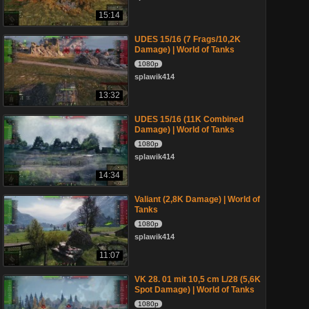
15:14
UDES 15/16 (7 Frags/10,2K
Damage) | World of Tanks
1080p
splawik414
13:32
UDES 15/16 (11K Combined
Damage) | World of Tanks
1080p
splawik414
14:34
Valiant (2,8K Damage) | World of
Tanks
1080p
splawik414
11:07
VK 28. 01 mit 10,5 cm L/28 (5,6K
Spot Damage) | World of Tanks
1080p