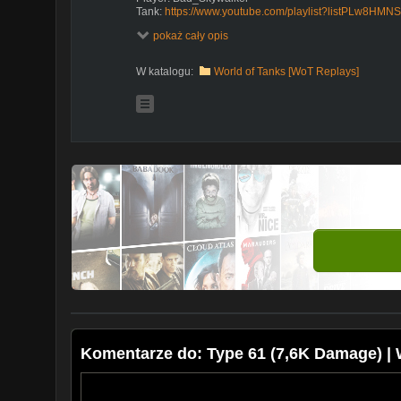
Tank:
https://www.youtube.com/playlist?listPLw8H
Map: Westfield, Standard
pokaż cały opis
--------------------------------------------------------------------------
Equipment
-
W katalogu:
World of Tanks [WoT Replays]
-
-
The first tank developed in Japan after WWII. It was 
basis of the American M47 tank. The dimensions of th
was reduced. As a result, the weight of the tank was lig
requirements of the Japanese armed forces.
#WoT #WorldofTanks #WoTReplays #BOSS #BOSSW
*Version:1.25.1
Komentarze do: Type 61 (7,6K Damage) | 