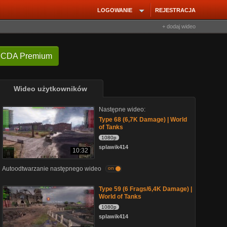
LOGOWANIE
REJESTRACJA
+ dodaj wideo
 CDA Premium
Wideo użytkowników
Następne wideo:
Type 68 (6,7K Damage) | World
of Tanks
1080p
splawik414
10:32
Autoodtwarzanie następnego wideo
on
Type 59 (6 Frags/6,4K Damage) |
World of Tanks
1080p
splawik414