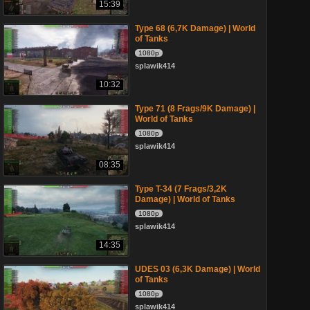
15:39
Type 68 (6,7K Damage) | World
of Tanks
1080p
splawik414
10:32
Type 71 (8 Frags/9K Damage) |
World of Tanks
1080p
splawik414
08:35
Type T-34 (7 Frags/3,2K
Damage) | World of Tanks
1080p
splawik414
14:35
UDES 03 (6,3K Damage) | World
of Tanks
1080p
splawik414