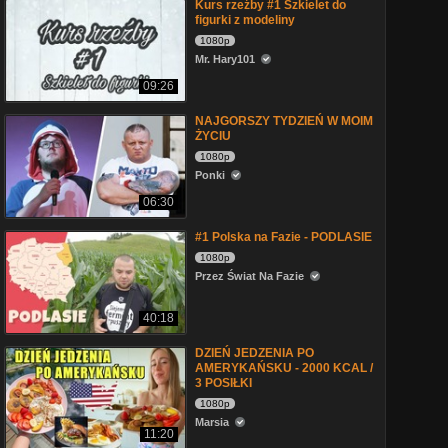
Kurs rzeźby #1 Szkielet do
figurki z modeliny
1080p
Mr. Hary101
09:26
NAJGORSZY TYDZIEŃ W MOIM
ŻYCIU
1080p
Ponki
06:30
#1 Polska na Fazie - PODLASIE
1080p
Przez Świat Na Fazie
40:18
DZIEŃ JEDZENIA PO
AMERYKAŃSKU - 2000 KCAL /
3 POSIŁKI
1080p
Marsia
11:20