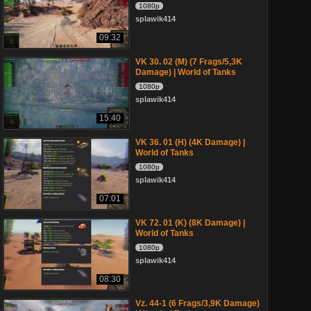
1080p
splawik414
09:32
VK 30. 02 (M) (7 Frags/5,3K
Damage) | World of Tanks
1080p
splawik414
15:40
VK 36. 01 (H) (4K Damage) |
World of Tanks
1080p
splawik414
07:01
VK 72. 01 (K) (8K Damage) |
World of Tanks
1080p
splawik414
08:30
Vz. 44-1 (6 Frags/3,9K Damage)