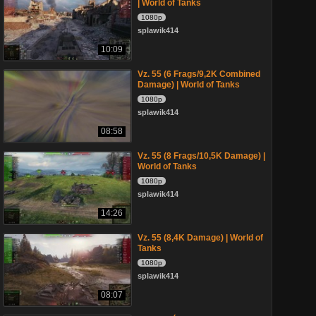
| World of Tanks
1080p
splawik414
10:09
Vz. 55 (6 Frags/9,2K Combined
Damage) | World of Tanks
1080p
splawik414
08:58
Vz. 55 (8 Frags/10,5K Damage) |
World of Tanks
1080p
splawik414
14:26
Vz. 55 (8,4K Damage) | World of
Tanks
1080p
splawik414
08:07