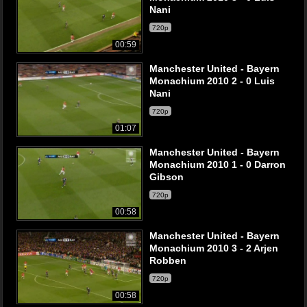
Nani
720p
00:59
Manchester United - Bayern
Monachium 2010 2 - 0 Luis
Nani
720p
01:07
Manchester United - Bayern
Monachium 2010 1 - 0 Darron
Gibson
720p
00:58
Manchester United - Bayern
Monachium 2010 3 - 2 Arjen
Robben
720p
00:58