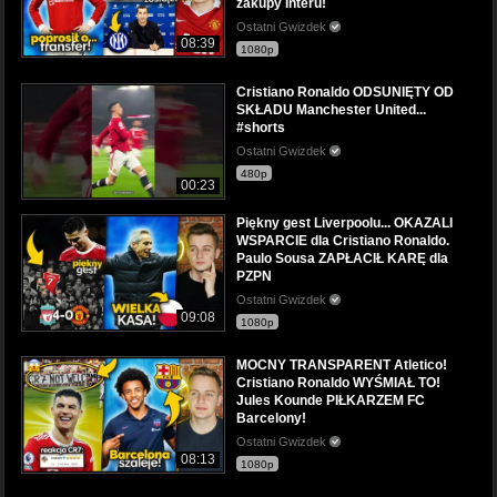
zakupy Interu!
Ostatni Gwizdek
08:39
1080p
Cristiano Ronaldo ODSUNIĘTY OD
SKŁADU Manchester United...
#shorts
Ostatni Gwizdek
480p
00:23
Piękny gest Liverpoolu... OKAZALI
WSPARCIE dla Cristiano Ronaldo.
Paulo Sousa ZAPŁACIŁ KARĘ dla
PZPN
Ostatni Gwizdek
09:08
1080p
MOCNY TRANSPARENT Atletico!
Cristiano Ronaldo WYŚMIAŁ TO!
Jules Kounde PIŁKARZEM FC
Barcelony!
Ostatni Gwizdek
08:13
1080p