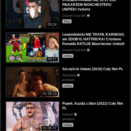
PIŁKARZEM MANCHESTERU
UNITED! #shorts
Ostatni Gwizdek
480p
00:24
Lewandowski NIE TRAFIŁ KARNEGO,
ale ZDOBYŁ HATTRICKA! Cristiano
Ronaldo RATUJE Manchester United!
Ostatni Gwizdek
1080p
09:27
Szczęście świata (2016) Cały film PL
KinoSwiat
premium
1080p
01:38:19
Popek. Każda z blizn (2022) Cały film
PL
Netlook
premium
1080p
01:06:37