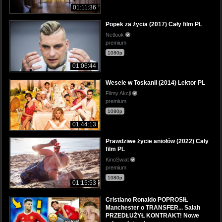
01:11:36
Popek za życia (2017) Cały film PL
Netlook
premium
1080p
01:06:44
Wesele w Toskanii (2014) Lektor PL
Filmy Akcji
premium
1080p
01:44:13
Prawdziwe życie aniołów (2022) Cały
film PL
KinoSwiat
premium
1080p
01:15:53
Cristiano Ronaldo POPROSIŁ
Manchester o TRANSFER... Salah
PRZEDŁUŻYŁ KONTRAKT! Nowe