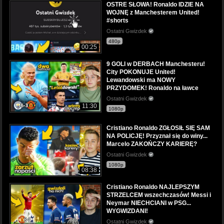
OSTRE SŁOWA! Ronaldo IDZIE NA
WOJNĘ z Manchesterem United!
#shorts
Ostatni Gwizdek
480p
00:25
9 GOLI w DERBACH Manchesteru!
City POKONUJE United!
Lewandowski ma NOWY
PRZYDOMEK! Ronaldo na ławce
Ostatni Gwizdek
11:30
1080p
Cristiano Ronaldo ZGŁOSIŁ SIĘ SAM
NA POLICJĘ! Przyznał się do winy...
Marcelo ZAKOŃCZY KARIERĘ?
Ostatni Gwizdek
1080p
08:38
Cristiano Ronaldo NAJLEPSZYM
STRZELCEM wszechczasów! Messi i
Neymar NIECHCIANI w PSG...
WYGWIZDANI!
Ostatni Gwizdek