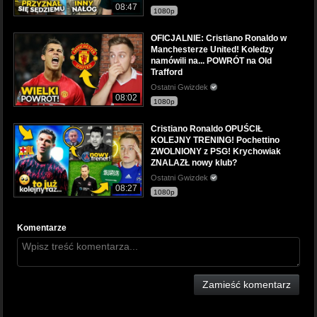
08:47
1080p
OFICJALNIE: Cristiano Ronaldo w
Manchesterze United! Koledzy
namówili na... POWRÓT na Old
Trafford
Ostatni Gwizdek
08:02
1080p
Cristiano Ronaldo OPUŚCIŁ
KOLEJNY TRENING! Pochettino
ZWOLNIONY z PSG! Krychowiak
ZNALAZŁ nowy klub?
Ostatni Gwizdek
08:27
1080p
Komentarze
Zamieść komentarz