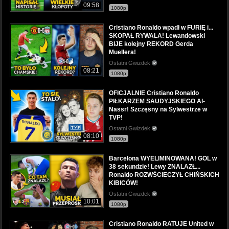
09:58
1080p
Cristiano Ronaldo wpadł w FURIĘ i...
SKOPAŁ RYWALA! Lewandowski
BIJE kolejny REKORD Gerda
Muellera!
Ostatni Gwizdek
08:21
1080p
OFICJALNIE Cristiano Ronaldo
PIŁKARZEM SAUDYJSKIEGO Al-
Nassr! Szczęsny na Sylwestrze w
TVP!
Ostatni Gwizdek
08:10
1080p
Barcelona WYELIMINOWANA! GOL w
38 sekundzie! Lewy ZNALAZŁ...
Ronaldo ROZWŚCIECZYŁ CHIŃSKICH
KIBICÓW!
Ostatni Gwizdek
10:01
1080p
Cristiano Ronaldo RATUJE United w