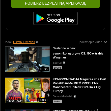
POBIERZ BEZPŁATNĄ APLIKACJĘ
Dodał:
Ostatni Gwizdek
pokaż opis video
Następne wideo:
venom9x- wygrywa CS: GO w trybie
Wingman
Sport.pl
1080p
01:45
KOMPROMITACJA Maguirea i De Gei!
Ronaldo może MIEĆ PROBLEMY!
Manchester United ODPADA z Ligi
Europy
Ostatni Gwizdek
08:41
1080p
Cristiano Ronaldo NIE JEST JUŻ