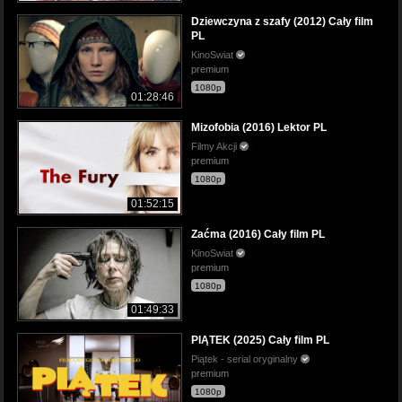
Dziewczyna z szafy (2012) Cały film
PL
KinoSwiat
premium
1080p
01:28:46
Mizofobia (2016) Lektor PL
Filmy Akcji
premium
1080p
01:52:15
Zaćma (2016) Cały film PL
KinoSwiat
premium
1080p
01:49:33
PIĄTEK (2025) Cały film PL
Piątek - serial oryginalny
premium
1080p