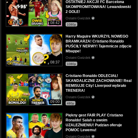
OSTATNIEJ AKCJI! FC Barcelona
SKOMPROMITOWANA! Lewandowski
2 GOLE!
Ostatni Gwizdek
08:42
1080p
Harry Maguire WKURZYŁ NOWEGO
BRAMKARZA! Cristiano Ronaldo
PUŚCIŁY NERWY! Tajemnicze zdjęcie
Mbappe!
Ostatni Gwizdek
08:37
1080p
Cristiano Ronaldo ODLECIAŁ!
SKANDALICZNE ZACHOWANIE! Real
REMISUJE City! Liverpool wybrało
TRENERA!
Ostatni Gwizdek
09:00
480p
Piękny gest FAIR PLAY Cristiano
Ronaldo! Salah o swoim
UZALEŻNIENIU! Pudzian oferuje
POMOC Lewemu!
Ostatni Gwizdek