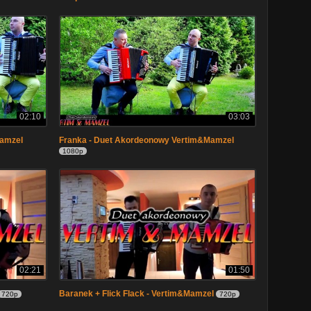
02:10
03:03
Mamzel
Franka - Duet Akordeonowy Vertim&Mamzel
1080p
02:21
01:50
Baranek + Flick Flack - Vertim&Mamzel
720p
720p