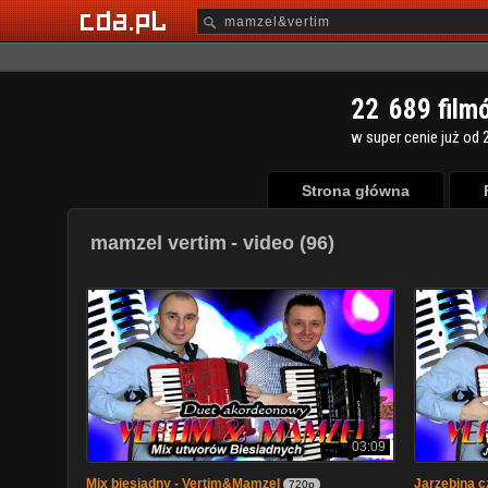
2
2
6
8
9
film
w super cenie już od 2
Strona główna
mamzel vertim
- video (96)
03:09
Mix biesiadny - Vertim&Mamzel
Jarzębina 
720p