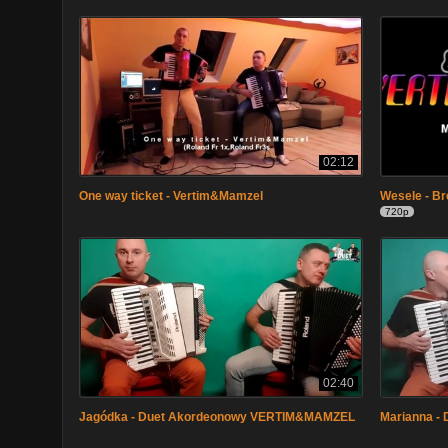
02:12
One way ticket - Vertim&Mamzel
Wesele - Br
720p
02:40
Jagódka - Duet Akordeonowy VERTIM&MAMZEL
Marianna -