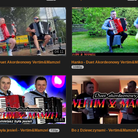
04:11
Duet Akordeonowy Vertim&Mamzel
Hanko - Duet Akordeonowy Vertim&
1080p
03:45
yła jesień - Vertim&Mamzel
Bo z Dziewczynami - Vertim&Mamzel
720p