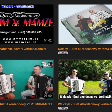
04:42
eathanki (cover) Vertim&Mamzel
Kolędy - Duet akordeonowy Vertim&
1080p
03:00
 Duet Akordeonowy VERTIM&MAMZEL
Walczyk - Duet Akordeonowy Vertim
1080p