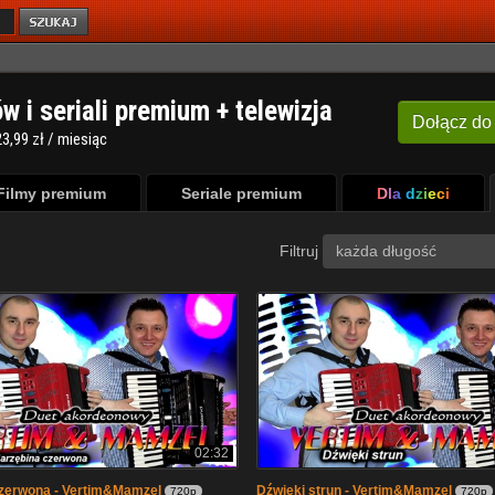
ów i seriali premium + telewizja
Dołącz
do
3,99 zł / miesiąc
Filmy premium
Seriale premium
Dla dzieci
Filtruj
każda długość
02:32
czerwona - Vertim&Mamzel
Dźwięki strun - Vertim&Mamzel
720p
720p