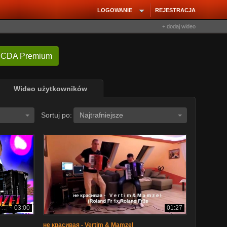
LOGOWANIE
REJESTRACJA
+ dodaj wideo
 CDA Premium
Wideo użytkowników
Sortuj po:
Najtrafniejsze
03:00
01:27
не красивая - Vertim & Mamzel