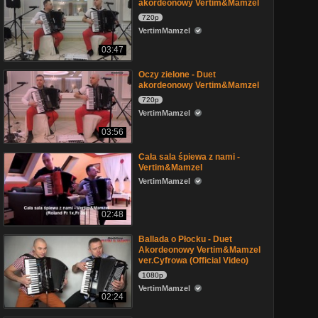
akordeonowy Vertim&Mamzel
720p
VertimMamzel
03:47
Oczy zielone - Duet
akordeonowy Vertim&Mamzel
720p
VertimMamzel
03:56
Cała sala śpiewa z nami -
Vertim&Mamzel
VertimMamzel
02:48
Ballada o Płocku - Duet
Akordeonowy Vertim&Mamzel
ver.Cyfrowa (Official Video)
1080p
VertimMamzel
02:24