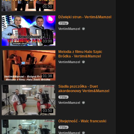
01:50
Dźwięki strun - Vertim&Mamzel
720p
VertimMamzel
03:00
Melodia z filmu Halo Szpic
Bródka - Vertim&Mamzel
VertimMamzel
01:38
Siadła pszczółka - Duet
akordeonowy Vertim&Mamzel
720p
VertimMamzel
03:50
Obojętność - Walc francuski
720p
VertimMamzel