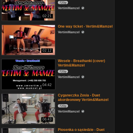
720p
VertimMamzel
02:21
One way ticket - Vertim&Mamzel
VertimMamzel
02:12
Wesele - Breathanki (cover)
Vertim&Mamzel
720p
VertimMamzel
04:42
Cyganeczka Zosia - Duet
akordeonowy Vertim&Mamzel
720p
VertimMamzel
06:43
Piosenka o sąsiedzie - Duet