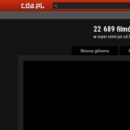
2
2
6
8
9
film
w super cenie już od 2
Strona główna