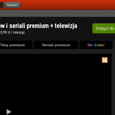
ów i seriali premium + telewizja
Dołącz
do
3,99 zł / miesiąc
Filmy premium
Seriale premium
Dla dzieci