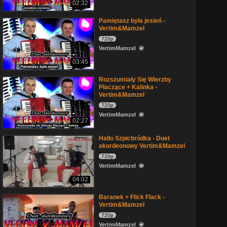
02:32
Pamiętasz była jesień -
Vertim&Mamzel
720p
VertimMamzel
03:45
Rozszumiały Się Wierzby
Płaczące + Kalinka -
Vertim&Mamzel
720p
VertimMamzel
02:27
Hallo Szpicbródka - Duet
akordeonowy Vertim&Mamzel
720p
VertimMamzel
04:02
Baranek + Flick Flack -
Vertim&Mamzel
720p
VertimMamzel