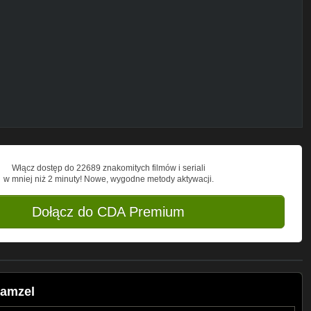
w-biesiadnych-single/id981560844?l=pl
m?
bx3ipvfqspmtvejur4i
t.html?
tml?
Mix+Utworow+Biesiadnych
ch,p1108927392,ebooki-i-mp3-p
t83SWhhFtfL
VuZlWNMkWYXKOiSr9syA?
Włącz dostęp do 22689 znakomitych filmów i seriali
w mniej niż 2 minuty! Nowe, wygodne metody aktywacji.
Dołącz do CDA Premium
Mamzel