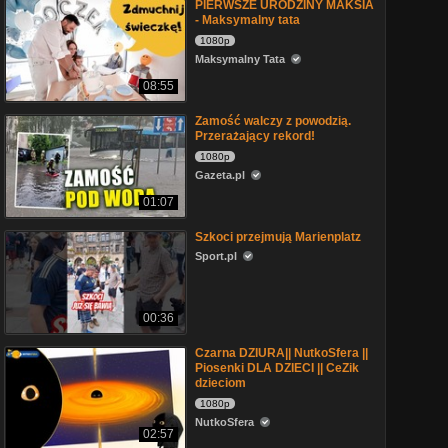
PIERWSZE URODZINY MAKSIA
- Maksymalny tata
1080p
Maksymalny Tata
08:55
Zamość walczy z powodzią.
Przerażający rekord!
1080p
Gazeta.pl
01:07
Szkoci przejmują Marienplatz
Sport.pl
00:36
Czarna DZIURA|| NutkoSfera ||
Piosenki DLA DZIECI || CeZik
dzieciom
1080p
NutkoSfera
02:57