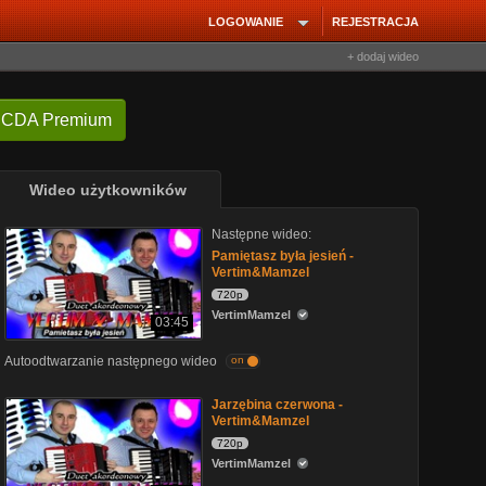
LOGOWANIE
REJESTRACJA
+ dodaj wideo
 CDA Premium
Wideo użytkowników
Następne wideo:
Pamiętasz była jesień -
Vertim&Mamzel
720p
VertimMamzel
03:45
Autoodtwarzanie następnego wideo
on
Jarzębina czerwona -
Vertim&Mamzel
720p
VertimMamzel