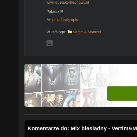
www.duetakordeonowy.pl
Pobierz !!!
iTunes:
https://itunes.apple.com/pl/album/mix-utworo
pokaż cały opis
Google Play:
https://play.google.com/store/music/albu
id=Bbx4tc47fcdy3sxswip346rbeqm&tid=song-Tfjozvmm
Muzodajnia:
http://www1.plus.pl/muzodajnia/main/artis
W katalogu:
Vertim & Mamzel
artistId=1670837&t=Vertim+Mamzel
PlayTheMusic:
http://www.playthemusic.pl/mp3/utwor.h
pid=1967331&artistId=517264&t=Vertim+Mamzel%2B
Empik:
http://www.empik.com/mix-utworow-biesiadny
Spotify:
https://player.spotify.com/album/1r6k0rue31P
Subskrybuj:
http://www.youtube.com/channel/UCyU
sub_confirmation=1
Komentarze do: Mix biesiadny - Vertim&