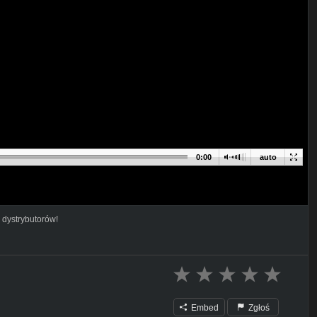
0:00
auto
 dystrybutorów!
Embed
Zgłoś