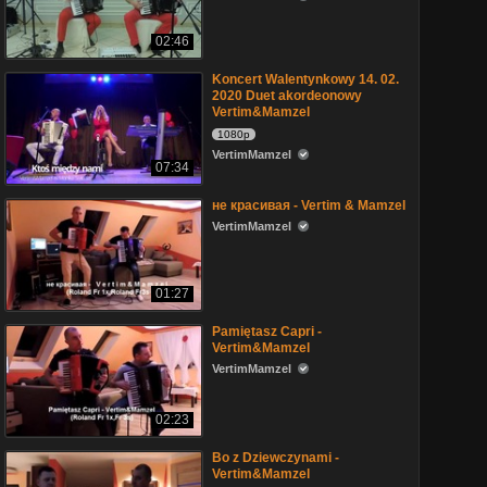
02:46
Koncert Walentynkowy 14. 02.
2020 Duet akordeonowy
Vertim&Mamzel
1080p
VertimMamzel
07:34
не красивая - Vertim & Mamzel
VertimMamzel
01:27
Pamiętasz Capri -
Vertim&Mamzel
VertimMamzel
02:23
Bo z Dziewczynami -
Vertim&Mamzel