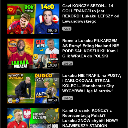
Gavi KOŃCZY SEZON... 14
GOLI FRANCJI to jest
REKORD! Lukaku LEPSZY od
Lewandowskiego
720p
09:46
Romelu Lukaku PIŁKARZEM
AS Romy! Erling Haaland NIE
PODPISAŁ KOSZULKI! Kamil
Glik WRACA do POLSKI
1080p
10:08
Lukaku NIE TRAFIŁ na PUSTĄ
i ZABLOKOWAŁ STRZAŁ
KOLEGI... Manchester City
WYGYRWA Ligę Mistrzów!
1080p
08:58
Kamil Grosicki KOŃCZY z
Reprezentacją Polski?
Lukaku ZNÓW chybił! NOWY
NAJWIĘKSZY STADION