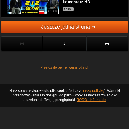
komentarz HD
1080p
03:08
Jeszcze jedna strona ➞
↤
↦
1
Przejdź do pełnej wersji cda.pl
Nasz serwis wykorzystuje pliki cookie (zobacz
naszą politykę
). Warunki
przechowywania lub dostępu do plików cookies możesz zmienić w
ustawieniach Twojej przeglądarki.
RODO - Informacje