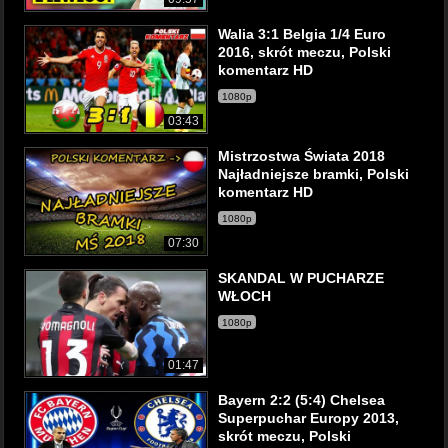
Walia 3:1 Belgia 1/4 Euro
2016, skrót meczu, Polski
komentarz HD
1080p
03:43
Mistrzostwa Świata 2018
Najładniejsze bramki, Polski
komentarz HD
1080p
07:30
SKANDAL W PUCHARZE
WŁOCH
1080p
01:47
Bayern 2:2 (5:4) Chelsea
Superpuchar Europy 2013,
skrót meczu, Polski