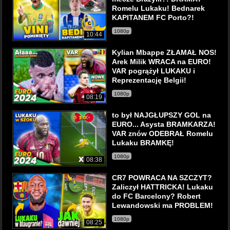
Romelu Lukaku! Bednarek
KAPITANEM FC Porto?!
1080p
10:44
Kylian Mbappe ZŁAMAŁ NOS!
Arek Milik WRACA na EURO!
VAR pogrążył LUKAKU i
Reprezentację Belgii!
1080p
08:19
to był NAJGŁUPSZY GOL na
EURO... Asysta BRAMKARZA!
VAR znów ODEBRAŁ Romelu
Lukaku BRAMKĘ!
1080p
08:38
CR7 POWRACA NA SZCZYT?
Zaliczył HATTRICKA! Lukaku
do FC Barcelony? Robert
Lewandowski ma PROBLEM!
1080p
08:25