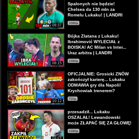
Spalonych nie będzie!
Chelsea da 130 mln za
Romelu Lukaku! | LANDRI
1080p
08:37
Bójka Zlatana z Lukaku!
Ibrahimović WYLECIAŁ z
BOISKA! AC Milan vs Inter...
Uraz arbitra | LANDRI
1080p
08:15
OFICJALNIE: Grosicki ZNÓW
zakończył karierę... Lukaku
ODMAWIA gry dla Napoli!
Krychowiak trenerem?
720p
10:12
przesadził... Lukaku
OSZALAŁ! Lewandowski
może ZŁAPAĆ SIĘ ZA GŁOWĘ!
1080p
09:57