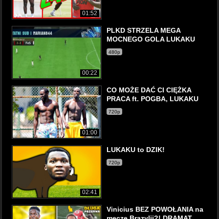
01:52
PLKD STRZELA MEGA
MOCNEGO GOLA LUKAKU
480p
00:22
CO MOŻE DAĆ CI CIĘŻKA
PRACA ft. POGBA, LUKAKU
720p
01:00
LUKAKU to DZIK!
720p
02:41
Vinicius BEZ POWOŁANIA na
mecze Brazylii?! DRAMAT