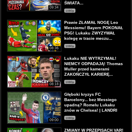
ŚWIATA...
09:34
1080p
Prawie ZŁAMAŁ NOGĘ Leo
Messiemu! Bayern POKONAŁ
PSG! Lukaku ZWYZYWAŁ
kolegę w tracie meczu...
1080p
08:36
Lukaku NIE WYTRZYMAŁ!
NIEMCY ODPADAJĄ! Thomas
Muller przed kamerami
ZAKOŃCZYŁ KARIERĘ...
1080p
08:18
Głęboki kryzys FC
Barcelony... bez Messiego
upadną? Romelu Lukaku
znów w Chelsea! | LANDRI
1080p
09:00
ZMIANY W PRZEPISACH VAR!