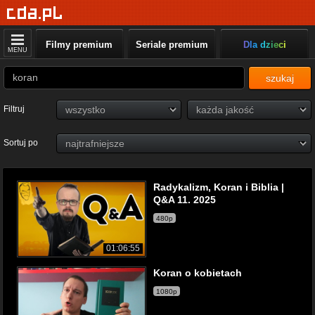
Filmy premium
Seriale premium
Dla dzieci
MENU
szukaj
Filtruj
Sortuj po
Radykalizm, Koran i Biblia |
Q&A 11. 2025
480p
01:06:55
Koran o kobietach
1080p