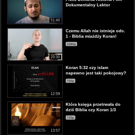
Dokumentalny Lektor
51:40
Czemu Allah nie istnieje odc.
1 - Biblia miażdży Koran!
1080p
20:30
Koran 5:32 czy islam
napewno jest taki pokojowy?
720p
12:59
Która księga przetrwała do
dziś Biblia czy Koran 1/3
720p
13:57