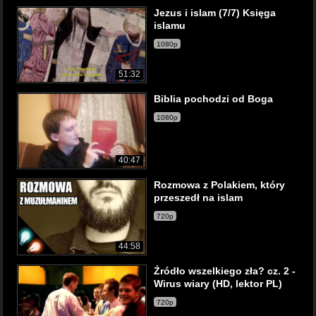
Jezus i islam (7/7) Księga
islamu
1080p
51:32
Biblia pochodzi od Boga
1080p
40:47
Rozmowa z Polakiem, który
przeszedł na islam
720p
44:58
Źródło wszelkiego zła? cz. 2 -
Wirus wiary (HD, lektor PL)
720p