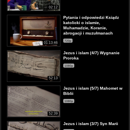
02:12
Pytania i odpowiedzi Ksiądz
katolicki o islamie,
Muhamadzie, Koranie,
abrogacji i muzułmanach
720p
01:13:46
Jezus i islam (4/7) Wygnanie
Proroka
1080p
52:13
Jezus i islam (5/7) Mahomet w
Biblii
1080p
52:39
Jezus i islam (3/7) Syn Marii