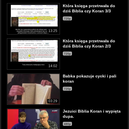
Która księga przetrwała do
dziś Biblia czy Koran 3/3
720p
13:25
Która księga przetrwała do
dziś Biblia czy Koran 2/3
720p
14:02
Babka pokazuje cycki i pali
koran
720p
03:29
Jezuici Biblia Koran i wypięta
dupa.
480p