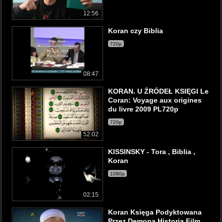
12:56
Koran czy Biblia
720p
08:47
KORAN. U ŹRÓDEŁ KSIĘGI Le
Coran: Voyage aux origines
du livre 2009 PL720p
720p
52:02
KISSINSKY - Tora , Biblia ,
Koran
1080p
02:15
Koran Księga Podyktowana
Przez Demona Historia Film