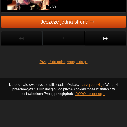
46:58
Jeszcze jedna strona ➞
↤
↦
1
Przejdź do pełnej wersji cda.pl
Nasz serwis wykorzystuje pliki cookie (zobacz
naszą politykę
). Warunki
przechowywania lub dostępu do plików cookies możesz zmienić w
ustawieniach Twojej przeglądarki.
RODO - Informacje