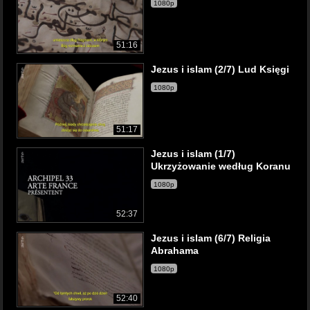
1080p
51:16
Jezus i islam (2/7) Lud Księgi
1080p
51:17
Jezus i islam (1/7)
Ukrzyżowanie według Koranu
1080p
52:37
Jezus i islam (6/7) Religia
Abrahama
1080p
52:40