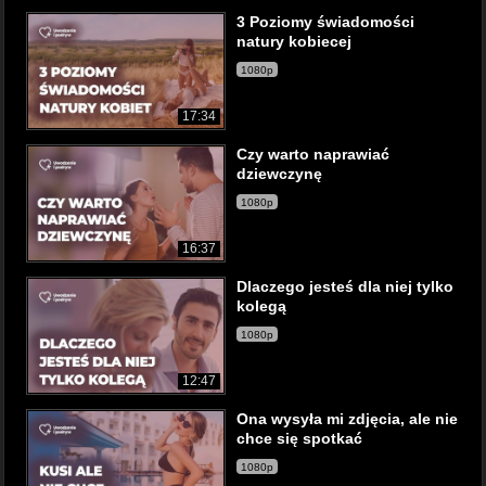
3 Poziomy świadomości
natury kobiecej
1080p
17:34
Czy warto naprawiać
dziewczynę
1080p
16:37
Dlaczego jesteś dla niej tylko
kolegą
1080p
12:47
Ona wysyła mi zdjęcia, ale nie
chce się spotkać
1080p