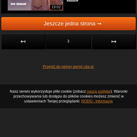
19:02
Jeszcze jedna strona ➞
↤
↦
3
Przejdź do pełnej wersji cda.pl
Nasz serwis wykorzystuje pliki cookie (zobacz
naszą politykę
). Warunki
przechowywania lub dostępu do plików cookies możesz zmienić w
ustawieniach Twojej przeglądarki.
RODO - Informacje