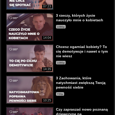
07:23
3 rzeczy, których życie
nauczyło mnie o kobietach
1080p
14:04
Chcesz ogarniać kobiety? To
cię demotywuje i nawet o tym
nie wiesz
1080p
14:35
3 Zachowania, które
natychmiast zwiększą Twoją
pewność siebie
720p
10:25
Czy zapraszać nowo poznaną
dziewczynę na