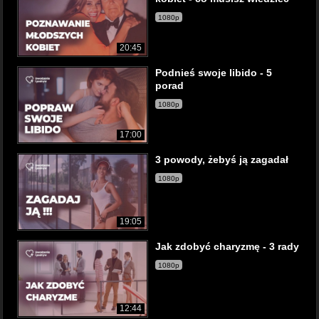
1080p
20:45
Podnieś swoje libido - 5
porad
1080p
17:00
3 powody, żebyś ją zagadał
1080p
19:05
Jak zdobyć charyzmę - 3 rady
1080p
12:44