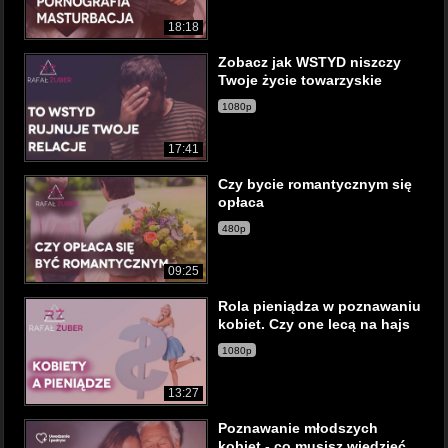
18:18
Zobacz jak WSTYD niszczy
Twoje życie towarzyskie
1080p
17:41
Czy bycie romantycznym się
opłaca
480p
09:25
Rola pieniądza w poznawaniu
kobiet. Czy one lecą na hajs
1080p
13:27
Poznawanie młodszych
kobiet - co musisz wiedzieć