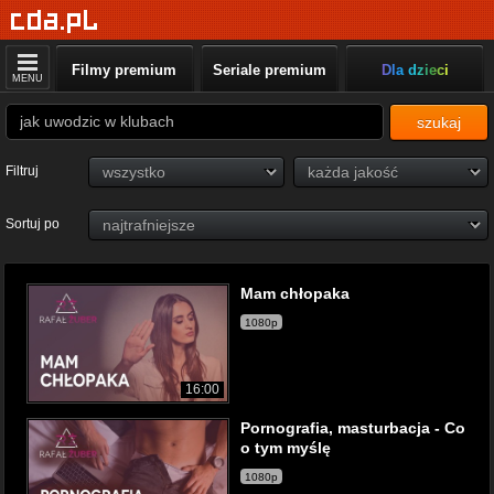
Filmy premium
Seriale premium
Dla dzieci
MENU
szukaj
Filtruj
Sortuj po
Mam chłopaka
1080p
16:00
Pornografia, masturbacja - Co
o tym myślę
1080p