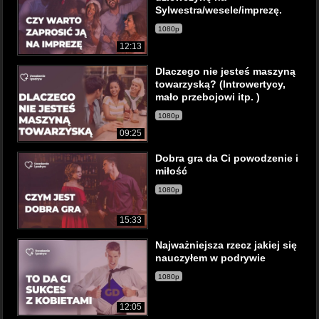
Sylwestra/wesele/imprezę.
1080p
12:13
Dlaczego nie jesteś maszyną
towarzyską? (Introwertycy,
mało przebojowi itp. )
1080p
09:25
Dobra gra da Ci powodzenie i
miłość
1080p
15:33
Najważniejsza rzecz jakiej się
nauczyłem w podrywie
1080p
12:05