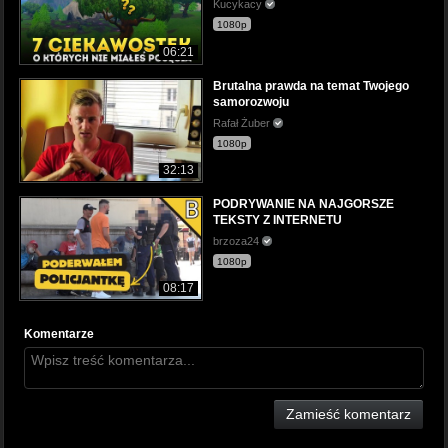
Kucykacy
1080p
06:21
Brutalna prawda na temat Twojego
samorozwoju
Rafał Żuber
1080p
32:13
PODRYWANIE NA NAJGORSZE
TEKSTY Z INTERNETU
brzoza24
1080p
08:17
Komentarze
Zamieść komentarz