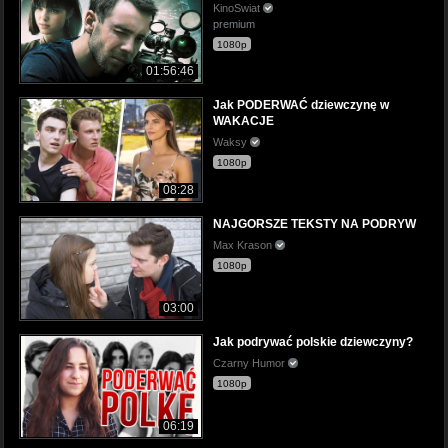
KinoSwiat
premium
1080p
01:56:46
Jak PODERWAĆ dziewczynę w
WAKACJE
Waksy
1080p
08:28
NAJGORSZE TEKSTY NA PODRYW
Max Krason
1080p
03:00
Jak podrywać polskie dziewczyny?
Czarny Humor
1080p
06:19