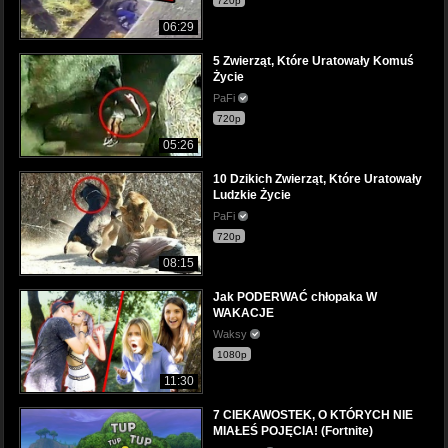
720p
06:29
5 Zwierząt, Które Uratowały Komuś
Życie
PaFi
720p
05:26
10 Dzikich Zwierząt, Które Uratowały
Ludzkie Życie
PaFi
720p
08:15
Jak PODERWAĆ chłopaka W
WAKACJE
Waksy
1080p
11:30
7 CIEKAWOSTEK, O KTÓRYCH NIE
MIAŁEŚ POJĘCIA! (Fortnite)