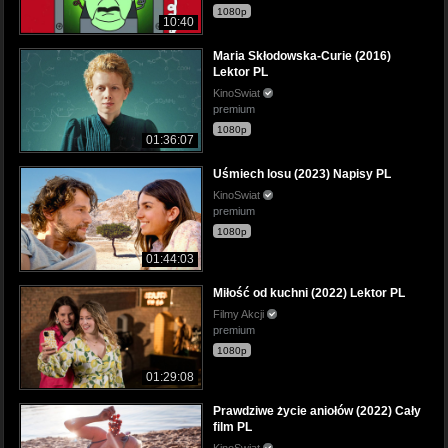
1080p
10:40
Maria Skłodowska-Curie (2016)
Lektor PL
KinoSwiat
premium
1080p
01:36:07
Uśmiech losu (2023) Napisy PL
KinoSwiat
premium
1080p
01:44:03
Miłość od kuchni (2022) Lektor PL
Filmy Akcji
premium
1080p
01:29:08
Prawdziwe życie aniołów (2022) Cały
film PL
KinoSwiat