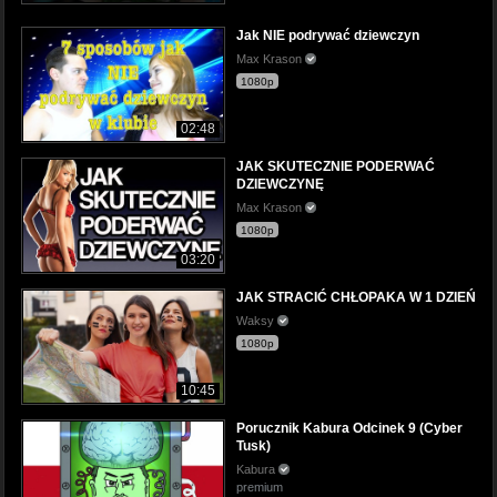
Jak NIE podrywać dziewczyn
Max Krason
1080p
02:48
JAK SKUTECZNIE PODERWAĆ
DZIEWCZYNĘ
Max Krason
1080p
03:20
JAK STRACIĆ CHŁOPAKA W 1 DZIEŃ
Waksy
1080p
10:45
Porucznik Kabura Odcinek 9 (Cyber
Tusk)
Kabura
premium