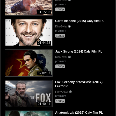
premium
1080p
01:15:53
Carte blanche (2015) Cały film PL
KinoSwiat
premium
1080p
01:44:53
Jack Strong (2014) Cały Film PL
KinoSwiat
premium
1080p
02:02:37
Fox: Grzechy przeszłości (2017)
Lektor PL
Filmy Akcji
premium
1080p
01:40:41
Anatomia zła (2015) Cały film PL