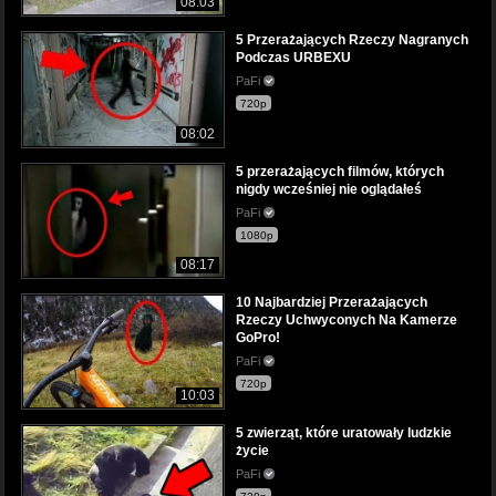
08:03
5 Przerażających Rzeczy Nagranych
Podczas URBEXU
PaFi
720p
08:02
5 przerażających filmów, których
nigdy wcześniej nie oglądałeś
PaFi
1080p
08:17
10 Najbardziej Przerażających
Rzeczy Uchwyconych Na Kamerze
GoPro!
PaFi
720p
10:03
5 zwierząt, które uratowały ludzkie
życie
PaFi