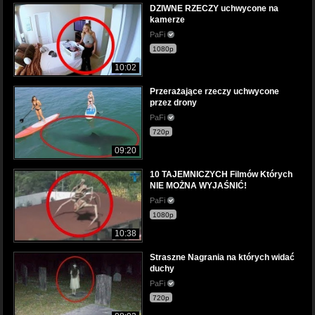
DZIWNE RZECZY uchwycone na
kamerze
PaFi
1080p
10:02
Przerażające rzeczy uchwycone
przez drony
PaFi
720p
09:20
10 TAJEMNICZYCH Filmów Których
NIE MOŻNA WYJAŚNIĆ!
PaFi
1080p
10:38
Straszne Nagrania na których widać
duchy
PaFi
720p