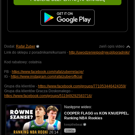
Dodał:
Rafał Żuber
zwiń opis video
Link do sklepu z poradnikami/kursami -
http://uwodzenieipodryw.pl/poradniki/
Kod rabatowy: ostatnia
FB -
https://www.facebook.com/rafalzuberrelacje/
IG -
https://www.instagram.com/rafalzuberofficial
Grupa dla klientów -
https://www.facebook.com/groups/771053446424359/
Grupa dla klientów Gracza Doskonałego -
https://www.facebook.com/groups/511949292583716/
Następne wideo:
COOPER FLAGG vs KON KNUEPPEL.
Ranking NBA Rookies
keepthebeat
1080p
26:14