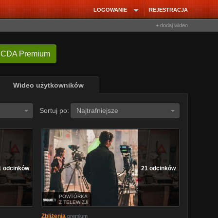
LOGOWANIE
REJESTRACJA
+ dodaj wideo
 CDA Premium
Wideo użytkowników
Sortuj po:
Najtrafniejsze
1 odcinków
21 odcinków
POWTÓRKA
Z TELEWIZJI
Zbliżenia
premium