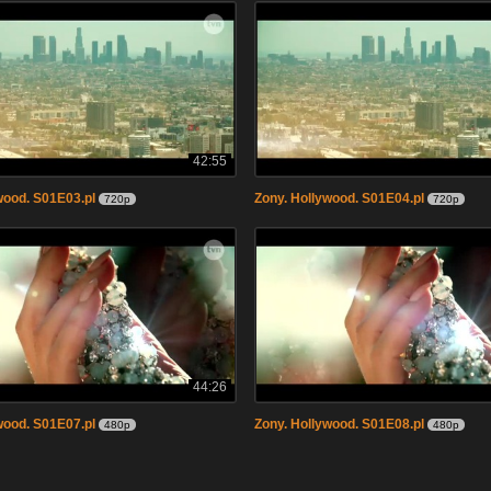
42:55
wood. S01E03.pl
Zony. Hollywood. S01E04.pl
720p
720p
44:26
wood. S01E07.pl
Zony. Hollywood. S01E08.pl
480p
480p