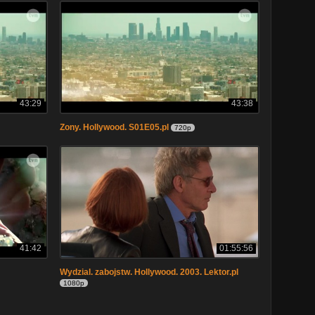
43:29
43:38
Zony. Hollywood. S01E05.pl
720p
41:42
01:55:56
Wydzial. zabojstw. Hollywood. 2003. Lektor.pl
1080p