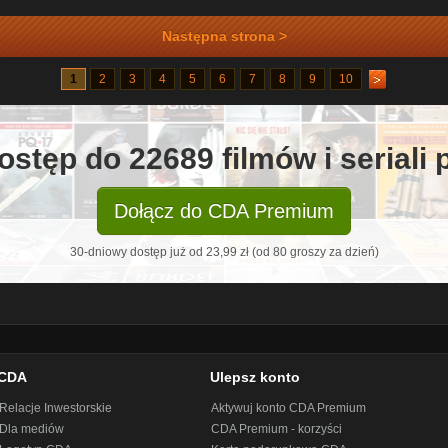
Następna strona >
1
2
3
4
5
6
7
8
9
10
ostęp do 22689 filmów i seriali
Dołącz do CDA Premium
30-dniowy dostęp już od 23,99 zł (od 80 groszy za dzień)
CDA
Ulepsz konto
Relacje Inwestorskie
Aktywuj konto CDA Premium
Dla mediów
CDA Premium - korzyści