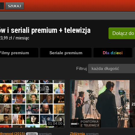
ów i seriali premium + telewizja
Dołącz
do
3,99 zł / miesiąc
Filmy premium
Seriale premium
Dla dzieci
Filtruj
każda długość
2
POWTÓRKA
01:04:00
Z TELEWIZJI
llywood (2015)
Zbliżenia
premium
premium
1080p