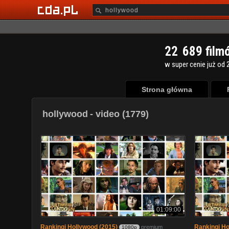
2
2
6
8
9
film
w super cenie już od 2
Strona główna
hollywood
- video (1779)
01:09:00
Rankingi Hollywood (2015)
Rankingi Ho
premium
1080p