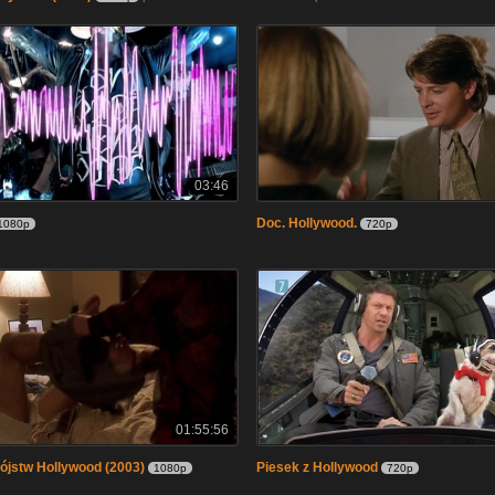
03:46
Doc. Hollywood.
1080p
720p
01:55:56
ójstw Hollywood (2003)
Piesek z Hollywood
1080p
720p