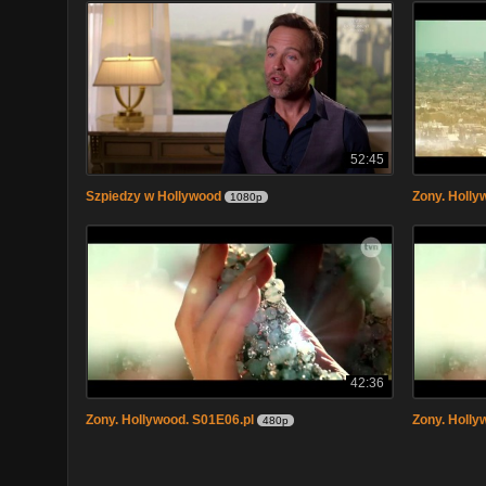
52:45
Szpiedzy w Hollywood
Zony. Holly
1080p
42:36
Zony. Hollywood. S01E06.pl
Zony. Holly
480p