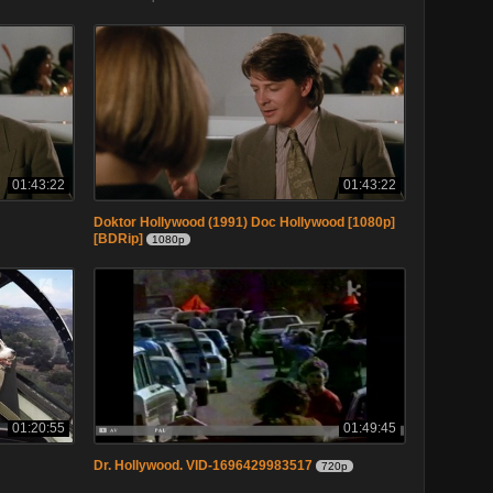
01:43:22
01:43:22
Doktor Hollywood (1991) Doc Hollywood [1080p]
[BDRip]
1080p
01:20:55
01:49:45
Dr. Hollywood. VID-1696429983517
720p