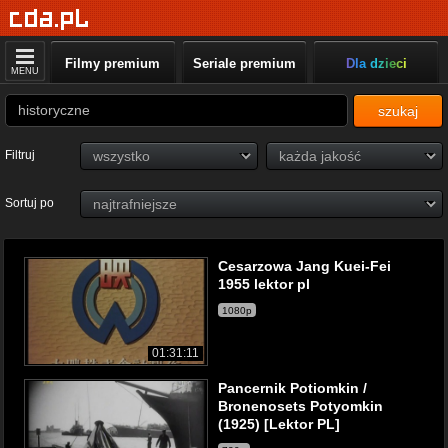
Filmy premium
Seriale premium
Dla dzieci
MENU
szukaj
Filtruj
Sortuj po
Cesarzowa Jang Kuei-Fei
1955 lektor pl
1080p
01:31:11
Pancernik Potiomkin /
Bronenosets Potyomkin
(1925) [Lektor PL]