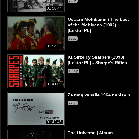
720p
01:50:44
Ostatni Mohikanin / The Last
of the Mohicans (1992)
[Lektor PL]
720p
01:54:33
01 Strzelcy Sharpe'a (1993)
[Lektor PL] - Sharpe's Rifles
1080p
01:41:00
Za mną kanalie 1964 napisy pl
720p
01:42:45
The Universe | Album