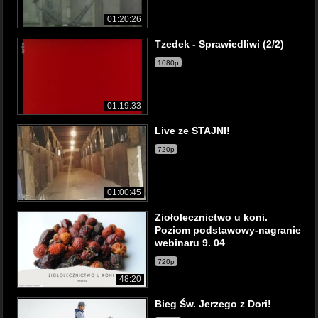
01:20:26
Tzedek - Sprawiedliwi (2/2)
1080p
01:19:33
Live ze STAJNI!
720p
01:00:45
Ziołolecznictwo u koni.
Poziom podstawowy-nagranie
webinaru 9. 04
720p
48:20
Bieg Św. Jerzego z Dori!