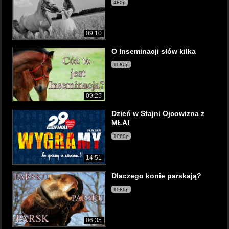
480p
09:10
O Inseminacji słów kilka
1080p
09:25
Dzień w Stajni Ojcowizna z
MŁA!
1080p
14:51
Dlaczego konie parskają?
1080p
06:35