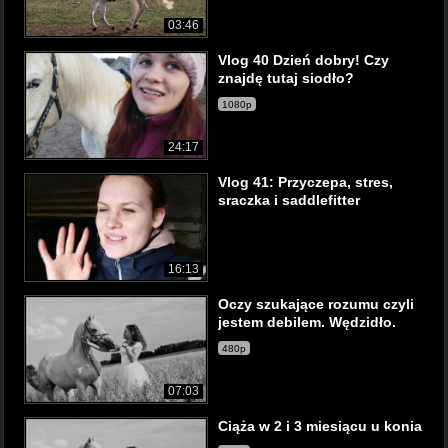
03:46
Vlog 40 Dzień dobry! Czy
znajdę tutaj siodło?
1080p
24:17
Vlog 41: Przyczepa, stres,
sraczka i saddlefitter
16:13
Oczy szukające rozumu czyli
jestem debilem. Wędzidło.
480p
07:03
Ciąża w 2 i 3 miesiącu u konia