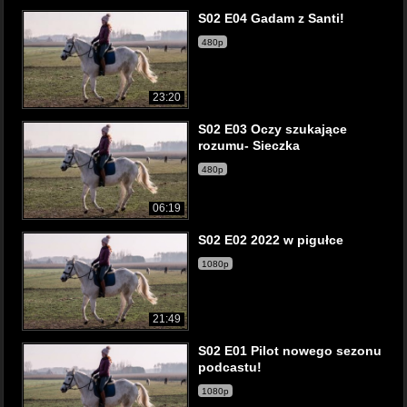
S02 E04 Gadam z Santi!
480p
23:20
S02 E03 Oczy szukające
rozumu- Sieczka
480p
06:19
S02 E02 2022 w pigułce
1080p
21:49
S02 E01 Pilot nowego sezonu
podcastu!
1080p