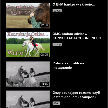
O EHV bardzo w skrócie...
1080p
12:56
OMG brałam udział w
KONSULTACJACH ONLINE!!!!
1080p
08:05
Polecajka profili na
instagramie
23:46
Oczy szukające rozumu czyli
jestem debilem (szampon)
480p