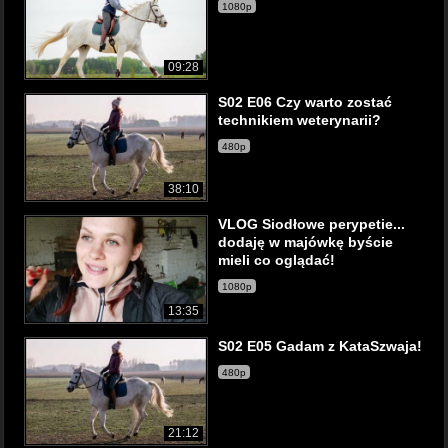
1080p
09:28
S02 E06 Czy warto zostać
technikiem weterynarii?
480p
38:10
VLOG Siodłowe perypetie...
dodaję w majówkę byście
mieli co oglądać!
1080p
13:35
S02 E05 Gadam z KataSzwaja!
480p
21:12