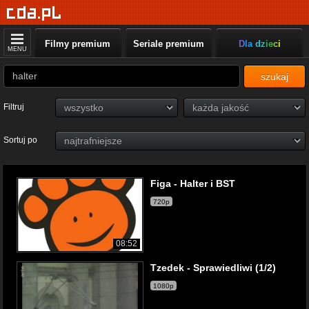
Filmy premium
Seriale premium
Dla dzieci
MENU
szukaj
Filtruj
Sortuj po
Figa - Halter i BST
720p
08:52
Tzedek - Sprawiedliwi (1/2)
1080p