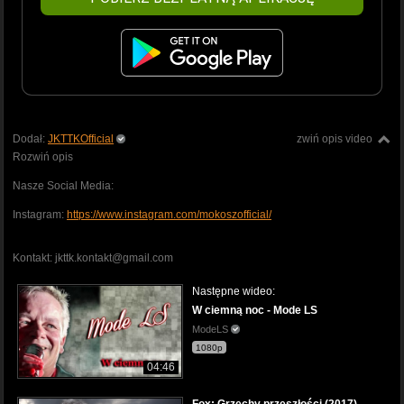
Dodał:
JKTTKOfficial
zwiń opis video
Rozwiń opis
Nasze Social Media:
Instagram:
https://www.instagram.com/mokoszofficial/
Kontakt: jkttk.kontakt@gmail.com
Następne wideo:
W ciemną noc - Mode LS
ModeLS
1080p
04:46
Fox: Grzechy przeszłości (2017)