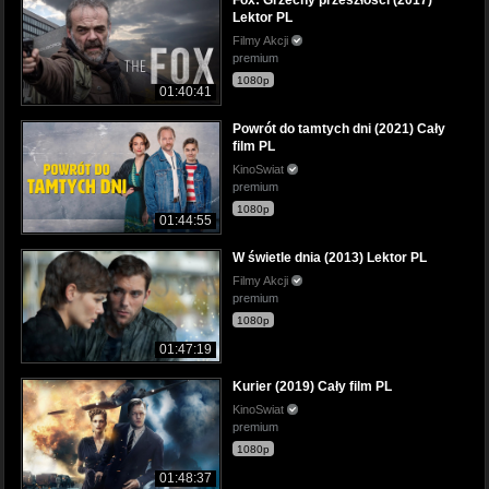
Lektor PL
Filmy Akcji
premium
1080p
01:40:41
Powrót do tamtych dni (2021) Cały
film PL
KinoSwiat
premium
1080p
01:44:55
W świetle dnia (2013) Lektor PL
Filmy Akcji
premium
1080p
01:47:19
Kurier (2019) Cały film PL
KinoSwiat
premium
1080p
01:48:37