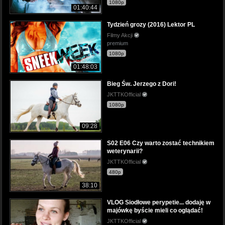
1080p
01:40:44
Tydzień grozy (2016) Lektor PL
Filmy Akcji
premium
1080p
01:48:03
Bieg Św. Jerzego z Dori!
JKTTKOfficial
1080p
09:28
S02 E06 Czy warto zostać technikiem
weterynarii?
JKTTKOfficial
480p
38:10
VLOG Siodłowe perypetie... dodaję w
majówkę byście mieli co oglądać!
JKTTKOfficial