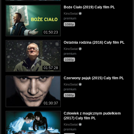
Boże Ciało (2019) Cały film PL
KinoSwiat
premium
1080p
01:50:23
Ostatnia rodzina (2016) Cały film PL
KinoSwiat
premium
1080p
01:57:28
Czerwony pająk (2015) Cały film PL
KinoSwiat
premium
1080p
01:30:37
Człowiek z magicznym pudełkiem
(2017) Cały film PL
KinoSwiat
premium