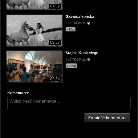
07:32
Gzawica końska
JKTTKOfficial
480p
03:57
Stajnie Kubikciego
JKTTKOfficial
1080p
02:34
Komentarze
Zamieść komentarz