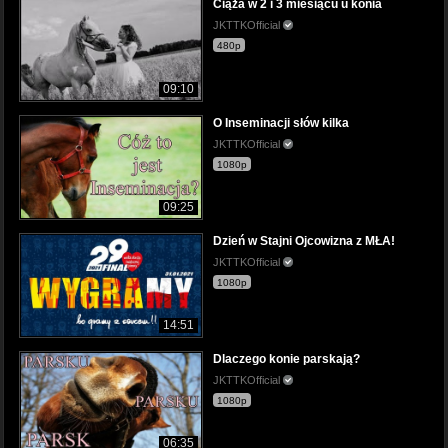
Ciąża w 2 i 3 miesiącu u konia
JKTTKOfficial
480p
09:10
O Inseminacji słów kilka
JKTTKOfficial
1080p
09:25
Dzień w Stajni Ojcowizna z MŁA!
JKTTKOfficial
1080p
14:51
Dlaczego konie parskają?
JKTTKOfficial
1080p
06:35