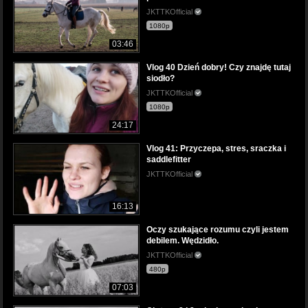
JKTTKOfficial
1080p
03:46
Vlog 40 Dzień dobry! Czy znajdę tutaj
siodło?
JKTTKOfficial
1080p
24:17
Vlog 41: Przyczepa, stres, sraczka i
saddlefitter
JKTTKOfficial
16:13
Oczy szukające rozumu czyli jestem
debilem. Wędzidło.
JKTTKOfficial
480p
07:03