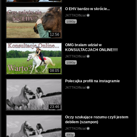
O EHV bardzo w skrócie...
JKTTKOfficial
1080p
12:56
OMG brałam udział w
KONSULTACJACH ONLINE!!!!
JKTTKOfficial
1080p
08:05
Polecajka profili na instagramie
JKTTKOfficial
23:46
Oczy szukające rozumu czyli jestem
debilem (szampon)
JKTTKOfficial
480p