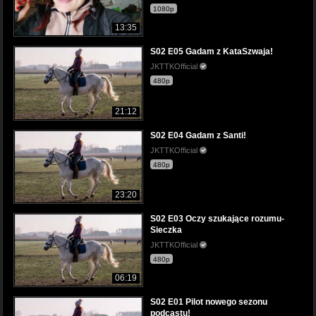
1080p
13:35
S02 E05 Gadam z KataSzwaja!
JKTTKOfficial
480p
21:12
S02 E04 Gadam z Santi!
JKTTKOfficial
480p
23:20
S02 E03 Oczy szukające rozumu-
Sieczka
JKTTKOfficial
480p
06:19
S02 E01 Pilot nowego sezonu
podcastu!