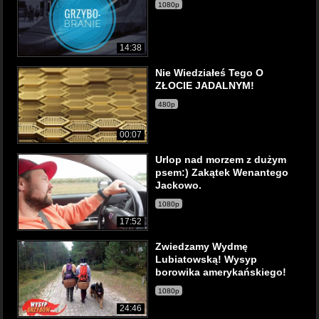
1080p
14:38
Nie Wiedziałeś Tego O
ZŁOCIE JADALNYM!
480p
00:07
Urlop nad morzem z dużym
psem:) Zakątek Wenantego
Jackowo.
1080p
17:52
Zwiedzamy Wydmę
Lubiatowską! Wysyp
borowika amerykańskiego!
1080p
24:46