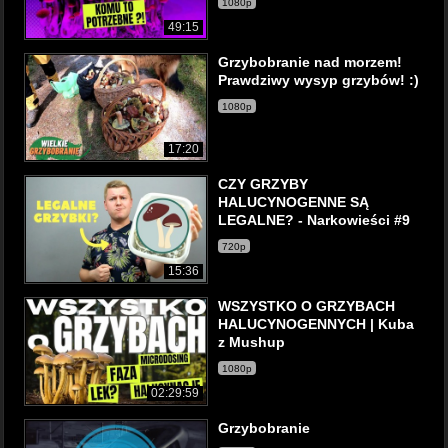
1080p
49:15
Grzybobranie nad morzem!
Prawdziwy wysyp grzybów! :)
1080p
17:20
CZY GRZYBY
HALUCYNOGENNE SĄ
LEGALNE? - Narkowieści #9
720p
15:36
WSZYSTKO O GRZYBACH
HALUCYNOGENNYCH | Kuba
z Mushup
1080p
02:29:59
Grzybobranie