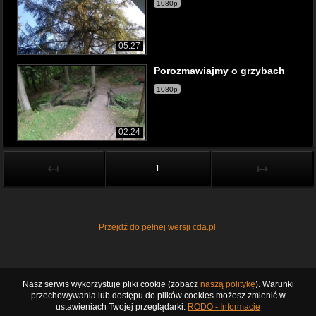
1080p
05:27
Porozmawiajmy o grzybach
1080p
02:24
↤
↦
1
Przejdź do pełnej wersji cda.pl
Nasz serwis wykorzystuje pliki cookie (zobacz
naszą politykę
). Warunki
przechowywania lub dostępu do plików cookies możesz zmienić w
ustawieniach Twojej przeglądarki.
RODO - Informacje