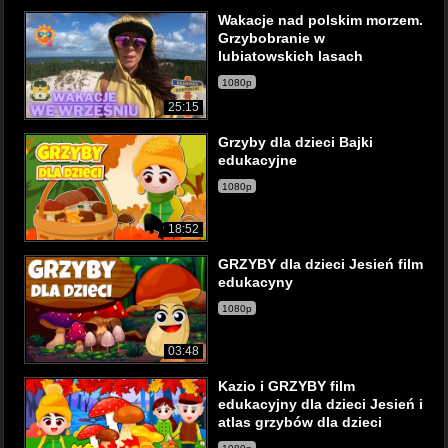
Wakacje nad polskim morzem.
Grzybobranie w
lubiatowskich lasach
1080p
25:15
Grzyby dla dzieci Bajki
edukacyjne
1080p
18:52
GRZYBY dla dzieci Jesień film
edukacyny
1080p
03:48
Kazio i GRZYBY film
edukacyjny dla dzieci Jesień i
atlas grzybów dla dzieci