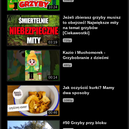
1080p
10:24
Jeżeli zbierasz grzyby musisz
to obejrzeć! Największe mity
na temat grzybów
[Ciekawostki]
720p
03:19
Kazio i Muchomorek -
Grzybobranie z dziećmi
480p
00:14
Jak oczyścić kurki? Mamy
dwa sposoby
1080p
00:46
#50 Grzyby przy bloku