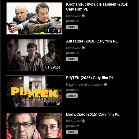
Kochanie, chyba cię zabiłem (2014)
Cały Film PL
KinoSwiat
premium
1080p
01:27:19
Autsajder (2018) Cały film PL
KinoSwiat
premium
1080p
01:29:24
PIĄTEK (2025) Cały film PL
Piątek - serial oryginalny
premium
1080p
01:11:36
Body/Ciało (2015) Cały film PL
KinoSwiat
premium
1080p