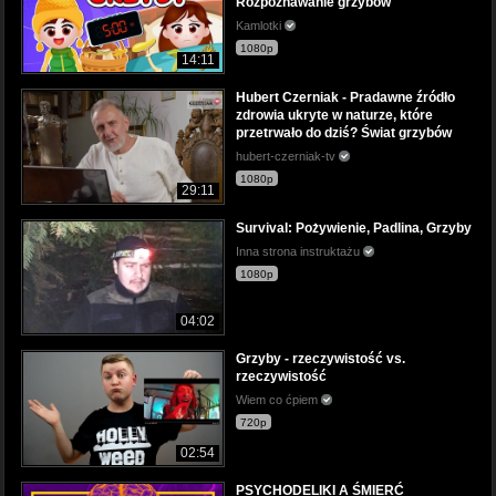
Rozpoznawanie grzybów
Kamlotki
1080p
14:11
Hubert Czerniak - Pradawne źródło
zdrowia ukryte w naturze, które
przetrwało do dziś? Świat grzybów
hubert-czerniak-tv
1080p
29:11
Survival: Pożywienie, Padlina, Grzyby
Inna strona instruktażu
1080p
04:02
Grzyby - rzeczywistość vs.
rzeczywistość
Wiem co ćpiem
720p
02:54
PSYCHODELIKI A ŚMIERĆ