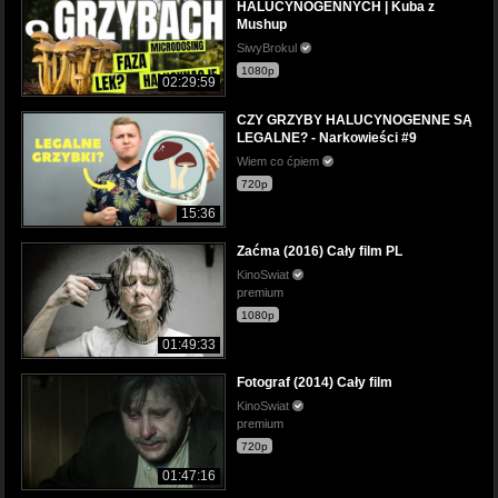
HALUCYNOGENNYCH | Kuba z
Mushup
SiwyBrokul
1080p
02:29:59
CZY GRZYBY HALUCYNOGENNE SĄ
LEGALNE? - Narkowieści #9
Wiem co ćpiem
720p
15:36
Zaćma (2016) Cały film PL
KinoSwiat
premium
1080p
01:49:33
Fotograf (2014) Cały film
KinoSwiat
premium
720p
01:47:16