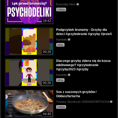
Everyday Hero
1080p
18:42
Podgrzybek brunatny - Grzyby dla
dzieci #grzybobranie #grzyby #jesień
Kamlotki
480p
00:26
Dlaczego grzyby zbiera się do kosza
wiklinowego? #grzybobranie
#grzyby2023 #grzyby
Kamlotki
480p
00:26
Sos z suszonych grzybów /
Oddaszfartucha
Tomasz Strzelczyk ODDASZFARTUCHA
1080p
04:40