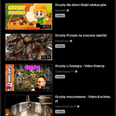
Grzyby dla dzieci Bajki edukacyjne
Kamlotki
1080p
18:52
Grzyby Przepis na suszone opieńki
HeniaFoks
1080p
01:16
Grzyby u Szwagra - Video Dowcip
Śmiechawa TV
1080p
09:51
Grzyby marynowane - Video-Kuchnia.
pl
Video Kuchnia Pl
1080p