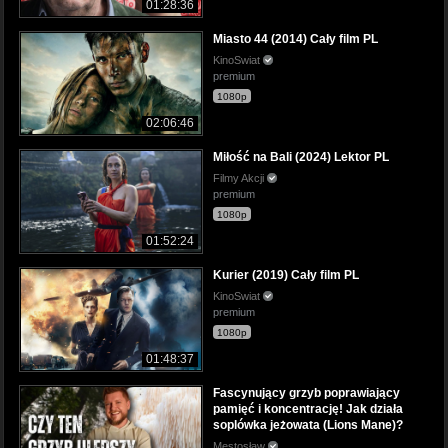
01:28:36
Miasto 44 (2014) Cały film PL
KinoSwiat
premium
1080p
02:06:46
Miłość na Bali (2024) Lektor PL
Filmy Akcji
premium
1080p
01:52:24
Kurier (2019) Cały film PL
KinoSwiat
premium
1080p
01:48:37
Fascynujący grzyb poprawiający
pamięć i koncentrację! Jak działa
soplówka jeżowata (Lions Mane)?
Mestosław