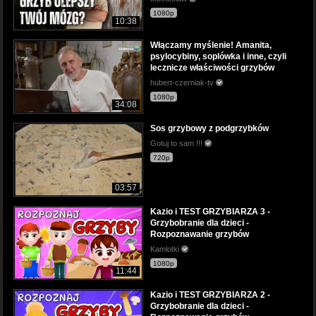
1080p
10:38
Włączamy myślenie! Amanita,
psylocybiny, soplówka i inne, czyli
lecznicze właściwości grzybów
hubert-czerniak-tv
1080p
34:08
Sos grzybowy z podgrzybków
Gotuj to sam !!!
720p
03:57
Kazio i TEST GRZYBIARZA 3 -
Grzybobranie dla dzieci -
Rozpoznawanie grzybów
Kamlotki
1080p
11:44
Kazio i TEST GRZYBIARZA 2 -
Grzybobranie dla dzieci -