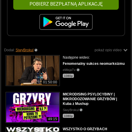
POBIERZ BEZPŁATNĄ APLIKACJĘ
Dodał:
SiwyBrokul
pokaż opis video
Następne wideo:
Fenomenalny sukces neomarksizmu
eMisjaTv
1080p
01:50:00
MICRODISING PSYLOCYBINY |
MIKRODOZOWANIE GRZYBÓW |
Kuba z Mushup
SiwyBrokul
1080p
49:15
WSZYSTKO O GRZYBACH