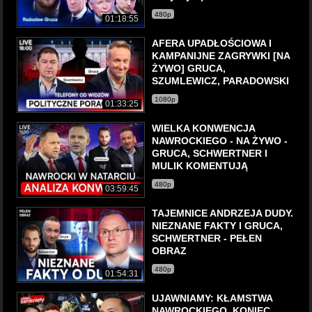
480p
01:18:55
AFERA UPADŁOŚCIOWA I
KAMPANIJNE ZAGRYWKI [NA
ŻYWO] GRUCA,
SZUMLEWICZ, PARADOWSKI
1080p
01:33:25
WIELKA KONWENCJA
NAWROCKIEGO - NA ŻYWO -
GRUCA, SCHWERTNER I
MULIK KOMENTUJĄ
480p
03:59:45
TAJEMNICE ANDRZEJA DUDY.
NIEZNANE FAKTY l GRUCA,
SCHWERTNER - PEŁEN
OBRAZ
480p
01:54:31
UJAWNIAMY: KŁAMSTWA
NAWROCKIEGO. KONIEC