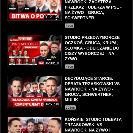
NAWROCKI ZAOSTRZA
PRZEKAZ I UDERZA W PSL -
NA ŻYWO - GRUCA,
01:21:35
SCHWERTNER
480p
STUDIO PRZEDWYBORCZE -
OCZKOŚ, GRUCA, KRUPA,
SŁOMKA - ODLICZANIE DO
CISZY WYBORCZEJ - NA
ŻYWO
06:00:10
480p
DECYDUJĄCE STARCIE.
DEBATA TRZASKOWSKI VS
NAWROCKI - NA ŻYWO -
GRUCA, SCHWERTNER,
MULIK
04:51:30
1080p
KOŃSKIE. STUDIO I DEBATA
TRZASKOWSKI VS
NAWROCKI NA ŻYWO l