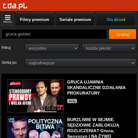
Filmy premium
Seriale premium
Dla dzieci
MENU
szukaj
Filtruj
Sortuj po
GRUCA UJAWNIA
SKANDALICZNE DZIAŁANIA
PROKURATURY
480p
01:01:34
BURZLIWIE W SEJMIE.
SĘDZIOWIE ZABLOKUJĄ
ROZLICZENIA? Gruca,
Senyszyn | NA ŻYWO