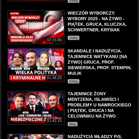
1080p
WIECZÓR WYBORCZY.
WYBORY 2025 - NA ŻYWO -
PIĄTEK, GRUCA, KLUCZKA,
SCHWERTNER, KRYSIAK
1080p
02:15:00
SKANDALE I NADUŻYCIA.
TAJEMNICE WATYKANU [NA
ŻYWO] GRUCA, PROF.
SIEWIERSKA, PROF. STEMPIN,
MULIK
01:36:25
1080p
TAJEMNICE ŻONY
MENTZENA, ISLAMIŚCI I
PROBLEMY U NAWROCKIEGO
| PIĄTEK, GRUCA l NA
CELOWNIKU NA ŻYWO
01:42:15
480p
NADUŻYCIA WŁADZY PiS.