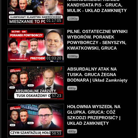
KANDYDATA PiS - GRUCA,
MULIK - UKŁAD ZAMKNIĘTY
1080p
01:17:05
PILNE. OSTATECZNE WYNIKI
WYBORÓW. PORANEK
POWYBORCZY - SENYSZYN,
KWIATKOWSKI, GRUCA
1080p
01:03:20
ABSURDALNY ATAK NA
TUSKA. GRUCA ŻEGNA
BODNARA | Układ Zamknięty
480p
57:23
HOŁOWNIA WYSZEDŁ NA
GŁUPKA. GRUCA: CÓŹ
SZKODZI PRZEPROSIĆ? |
UKŁAD ZAMKNIĘTY
480p
58:53