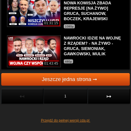
NOWA KOMISJA ZBADA
REPRESJE [NA ŻYWO]
GRUCA, SUCHANOW,
BOCZEK, KRAJEWSKI
01:31:15
1080p
NAWROCKI IDZIE NA WOJNĘ
Z RZĄDEM? - NA ŻYWO -
GRUCA, SIEMONIAK,
GAWKOWSKI, MULIK
480p
01:43:45
Jeszcze jedna strona ➞
↤
↦
1
Przejdź do pełnej wersji cda.pl