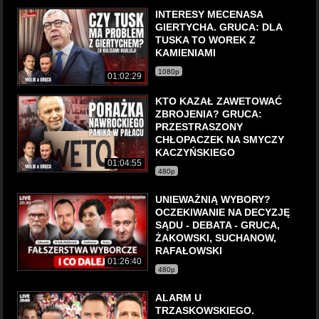
INTERESY MECENASA
GIERTYCHA. GRUCA: DLA
TUSKA TO WOREK Z
KAMIENIAMI
1080p
01:02:29
KTO KAZAŁ ZAWETOWAĆ
ZBROJENIA? GRUCA:
PRZESTRASZONY
CHŁOPACZEK NA SMYCZY
KACZYŃSKIEGO
01:04:55
480p
UNIEWAŻNIĄ WYBORY?
OCZEKIWANIE NA DECYZJĘ
SĄDU - DEBATA - GRUCA,
ŻAKOWSKI, SUCHANOW,
RAFAŁOWSKI
01:26:40
480p
ALARM U
TRZASKOWSKIEGO.