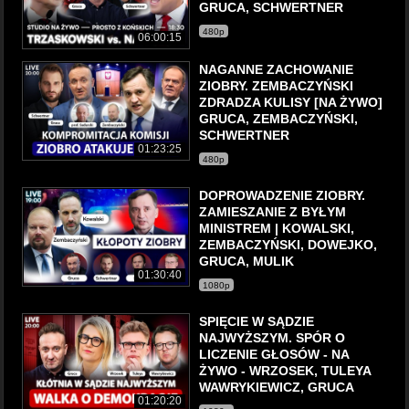
GRUCA, SCHWERTNER
480p
06:00:15
NAGANNE ZACHOWANIE
ZIOBRY. ZEMBACZYŃSKI
ZDRADZA KULISY [NA ŻYWO]
GRUCA, ZEMBACZYŃSKI,
SCHWERTNER
01:23:25
480p
DOPROWADZENIE ZIOBRY.
ZAMIESZANIE Z BYŁYM
MINISTREM | KOWALSKI,
ZEMBACZYŃSKI, DOWEJKO,
GRUCA, MULIK
01:30:40
1080p
SPIĘCIE W SĄDZIE
NAJWYŻSZYM. SPÓR O
LICZENIE GŁOSÓW - NA
ŻYWO - WRZOSEK, TULEYA
WAWRYKIEWICZ, GRUCA
01:20:20