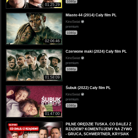
1080p
01:25:29
Miasto 44 (2014) Cały film PL
KinoSwiat
premium
1080p
02:06:46
Czerwone maki (2024) Cały film PL
KinoSwiat
premium
1080p
01:58:09
Śubuk (2022) Cały film PL
KinoSwiat
premium
1080p
01:47:00
PILNE ORĘDZIE TUSKA. CO DALEJ Z
RZĄDEM? KOMENTUJEMY NA ŻYWO
- GRUCA, SCHWERTNER, KRYSIAK