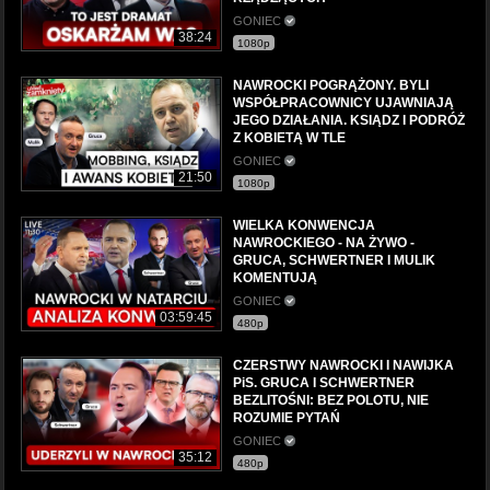
GONIEC
38:24
1080p
NAWROCKI POGRĄŻONY. BYLI
WSPÓŁPRACOWNICY UJAWNIAJĄ
JEGO DZIAŁANIA. KSIĄDZ I PODRÓŻ
Z KOBIETĄ W TLE
GONIEC
21:50
1080p
WIELKA KONWENCJA
NAWROCKIEGO - NA ŻYWO -
GRUCA, SCHWERTNER I MULIK
KOMENTUJĄ
GONIEC
03:59:45
480p
CZERSTWY NAWROCKI I NAWIJKA
PiS. GRUCA I SCHWERTNER
BEZLITOŚNI: BEZ POLOTU, NIE
ROZUMIE PYTAŃ
GONIEC
35:12
480p