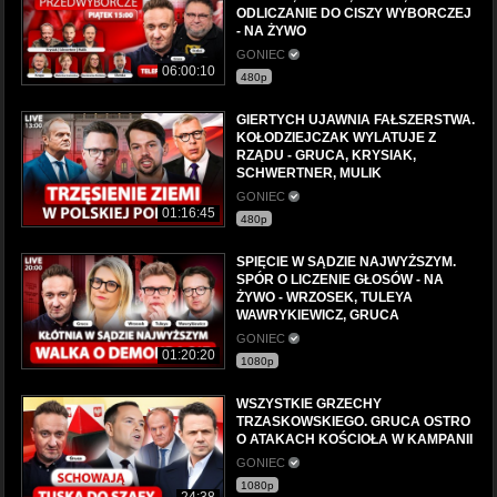
ODLICZANIE DO CISZY WYBORCZEJ
- NA ŻYWO
GONIEC
06:00:10
480p
GIERTYCH UJAWNIA FAŁSZERSTWA.
KOŁODZIEJCZAK WYLATUJE Z
RZĄDU - GRUCA, KRYSIAK,
SCHWERTNER, MULIK
GONIEC
01:16:45
480p
SPIĘCIE W SĄDZIE NAJWYŻSZYM.
SPÓR O LICZENIE GŁOSÓW - NA
ŻYWO - WRZOSEK, TULEYA
WAWRYKIEWICZ, GRUCA
GONIEC
01:20:20
1080p
WSZYSTKIE GRZECHY
TRZASKOWSKIEGO. GRUCA OSTRO
O ATAKACH KOŚCIOŁA W KAMPANII
GONIEC
1080p