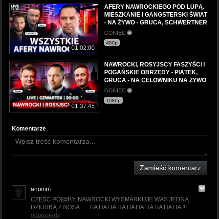
AFERY NAWROCKIEGO POD LUPĄ.
MIESZKANIE I GANGSTERSKI ŚWIAT
- NA ŻYWO - GRUCA, SCHWERTNER
GONIEC
480p
01:02:00
NAWROCKI, ROSYJSCY FASZYŚCI I
POGAŃSKIE OBRZĘDY - PIĄTEK,
GRUCA - NA CELOWNIKU NA ŻYWO
GONIEC
1080p
01:37:45
Komentarze
Zamieść komentarz
anonim
CZEŚĆ PO]@BY, NAWROCKI WYSMARKUJE WAS JEDNĄ
DZIURKĄ Z NOSA ..... HA HA HA HA HA HA HA HA HA HA !!!
odpowiedz