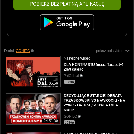
POBIERZ BEZPŁATNĄ APLIKACJĘ
Dodał:
GONIEC
pokaż opis video
Następne wideo:
DLA KONTRASTU (gośc. Tarapaty) -
Zbyt daleko
PrdOfficial
1080p
05:56
DECYDUJĄCE STARCIE. DEBATA
TRZASKOWSKI VS NAWROCKI - NA
ŻYWO - GRUCA, SCHWERTNER,
MULIK
GONIEC
04:51:30
1080p
NAWROCKI IDZIE NA WOJNĘ Z