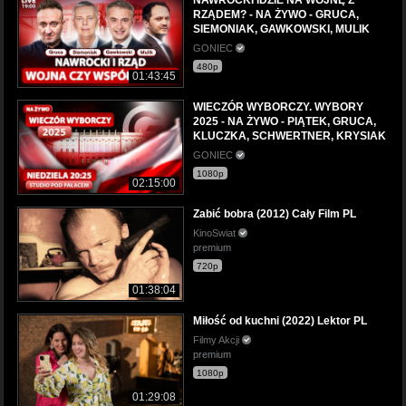
RZĄDEM? - NA ŻYWO - GRUCA,
SIEMONIAK, GAWKOWSKI, MULIK
GONIEC
480p
01:43:45
WIECZÓR WYBORCZY. WYBORY
2025 - NA ŻYWO - PIĄTEK, GRUCA,
KLUCZKA, SCHWERTNER, KRYSIAK
GONIEC
1080p
02:15:00
Zabić bobra (2012) Cały Film PL
KinoSwiat
premium
720p
01:38:04
Miłość od kuchni (2022) Lektor PL
Filmy Akcji
premium
1080p
01:29:08