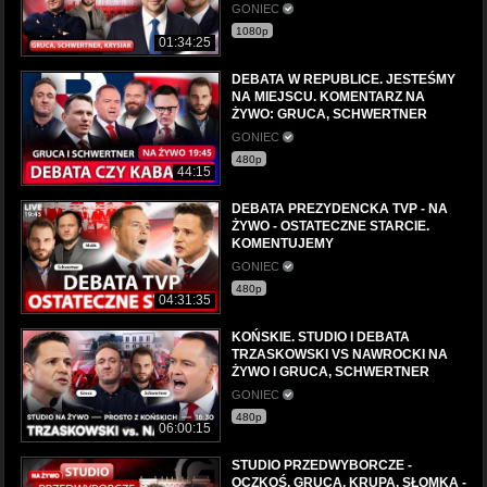
GONIEC
1080p
01:34:25
DEBATA W REPUBLICE. JESTEŚMY
NA MIEJSCU. KOMENTARZ NA
ŻYWO: GRUCA, SCHWERTNER
GONIEC
480p
44:15
DEBATA PREZYDENCKA TVP - NA
ŻYWO - OSTATECZNE STARCIE.
KOMENTUJEMY
GONIEC
480p
04:31:35
KOŃSKIE. STUDIO I DEBATA
TRZASKOWSKI VS NAWROCKI NA
ŻYWO l GRUCA, SCHWERTNER
GONIEC
480p
06:00:15
STUDIO PRZEDWYBORCZE -
OCZKOŚ, GRUCA, KRUPA, SŁOMKA -