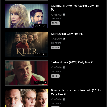
Ciemno, prawie noc (2019) Cały film
PL
KinoSwiat
premium
1080p
01:49:04
Kler (2018) Cały film PL
KinoSwiat
premium
1080p
02:09:25
Jedna dusza (2023) Cały film PL
KinoSwiat
premium
1080p
01:33:19
Prosta historia o morderstwie (2016)
Cały film PL
KinoSwiat
premium