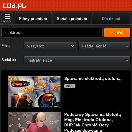
Filmy premium
Seriale premium
Dla dzieci
MENU
szukaj
Filtruj
Sortuj po
Spawanie elektrodą otuloną.
1080p
11:02
Podstawy Spawania Metodą
Mag, Elektroda Otulona,
BHP,Jak Chronić Oczy
Podczas Spawania