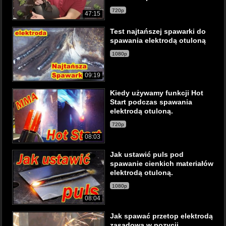
720p
47:15
Test najtańszej spawarki do
spawania elektrodą otuloną
1080p
09:19
Kiedy używamy funkcji Hot
Start podczas spawania
elektrodą otuloną.
720p
08:03
Jak ustawić puls pod
spawanie cienkich materiałów
elektrodą otuloną.
1080p
08:04
Jak spawać przetop elektrodą
zasadową w pozycji