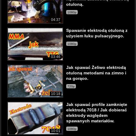
otuloną.
1080p
04:37
Spawanie elektrodą otuloną z
użyciem łuku pulsacyjnego.
1080p
03:46
Jak spawać Żeliwo elektrodą
otuloną metodami na zimno i
na gorąco.
720p
10:18
Jak spawać profile zamknięte
elektrodą 7018 / Jak dobierać
elektrody względem
spawanych materiałów.
1080p
10:01