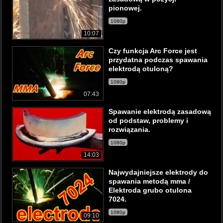
pionowej.
1080p
10:07
Czy funkcja Arc Force jest
przydatna podczas spawania
elektrodą otuloną?
1080p
07:43
Spawanie elektrodą zasadową
od podstaw, problemy i
rozwiązania.
1080p
14:03
Najwydajniejsze elektrody do
spawania metodą mma /
Elektroda grubo otulona
7024.
1080p
09:10