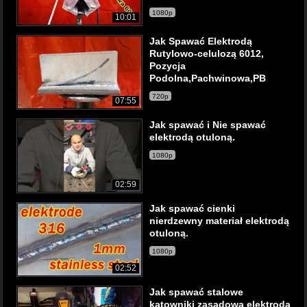
1080p
10:01
Jak Spawać Elektrodą
Rutylowo-celulozą 6012,
Pozycja
Podolna,Pachwinowa,PB
720p
07:55
Jak spawać i Nie spawać
elektrodą otuloną.
1080p
02:59
Jak spawać cienki
nierdzewny materiał elektrodą
otuloną.
1080p
02:52
Jak spawać stalowe
kątowniki zasadową elektrodą