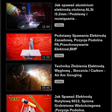
Jak spawać aluminium
elektrodą otuloną ALSi
/3.2mm / Problemy i
rozwiązania .
1080p
11:44
Podstawy Spawania Elektrodą
Zasadową, Pozycja Podolna
PA,Przechowywanie
Elektrod,BHP
1080p
11:20
Technika Żłobienia Elektrodą
Węglową , Stocznia / Carbon -
Air Arc Gouging
1080p
09:45
Jak Spawać Elektrodą
Rutylową 6013, Spiona
Grzbietowa Wielościegowa
,Pozycja Podolna.