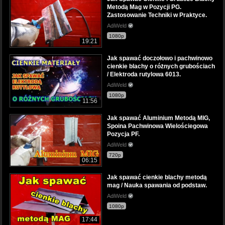
Metodą Mag w Pozycji PG.
Zastosowanie Techniki w Praktyce.
AdiWeld
1080p
19:21
Jak spawać doczołowo i pachwinowo
cienkie blachy o różnych grubościach
/ Elektroda rutylowa 6013.
AdiWeld
1080p
11:56
Jak spawać Aluminium Metodą MIG,
Spoina Pachwinowa Wielościegowa
Pozycja PF.
AdiWeld
720p
06:15
Jak spawać cienkie blachy metodą
mag / Nauka spawania od podstaw.
AdiWeld
1080p
17:44