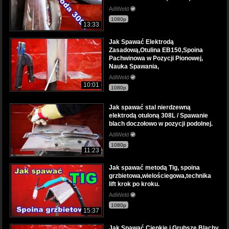
AdiWeld
1080p
13:33
Jak Spawać Elektrodą
Zasadową,Otulina EB150,Spoina
Pachwinowa w Pozycji Pionowej,
Nauka Spawania,
AdiWeld
10:01
1080p
Jak spawać stal nierdzewną
elektrodą otuloną 308L / Spawanie
blach doczołowo w pozycji podolnej.
AdiWeld
1080p
11:23
Jak spawać metodą Tig, spoina
grzbietowa,wielościegowa,technika
lift krok po kroku.
AdiWeld
1080p
15:37
Jak Spawać Cienkie i Grubsze Blachy