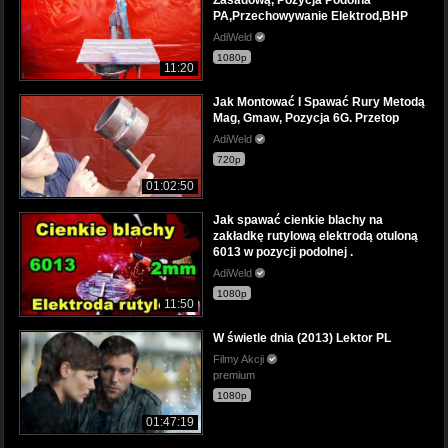
PA,Przechowywanie Elektrod,BHP
AdiWeld
1080p
11:20
Jak Montować I Spawać Rury Metodą
Mag, Gmaw, Pozycja 6G. Przetop
AdiWeld
720p
01:02:50
Jak spawać cienkie blachy na
zakładkę rutylową elektrodą otuloną
6013 w pozycji podolnej .
AdiWeld
1080p
11:50
W świetle dnia (2013) Lektor PL
Filmy Akcji
premium
1080p
01:47:19