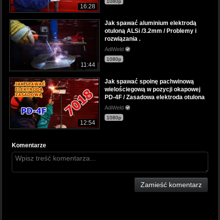
1080p
16:28
Jak spawać aluminium elektrodą
otuloną ALSi /3.2mm / Problemy i
rozwiązania .
AdiWeld
1080p
11:44
Jak spawać spoinę pachwinową
wielościegową w pozycji okapowej
PD-4F / Zasadowa elektroda otulona
AdiWeld
1080p
12:54
Komentarze
Zamieść komentarz