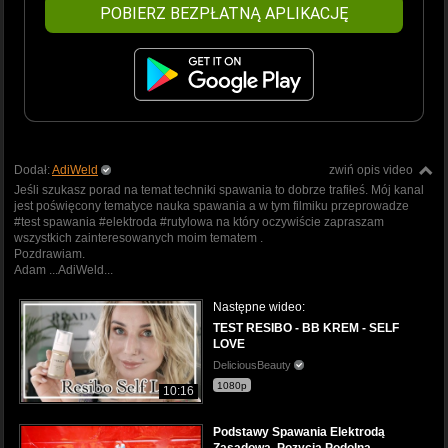
POBIERZ BEZPŁATNĄ APLIKACJĘ
Dodał:
AdiWeld
zwiń opis video
Jeśli szukasz porad na temat techniki spawania to dobrze trafiłeś. Mój kanal
jest poświęcony tematyce nauka spawania a w tym filmiku przeprowadze
#test spawania #elektroda #rutylowa na który oczywiście zapraszam
wszystkich zainteresowanych moim tematem .
Pozdrawiam.
Adam ...AdiWeld...
Następne wideo:
TEST RESIBO - BB KREM - SELF
LOVE
DeliciousBeauty
1080p
10:16
Podstawy Spawania Elektrodą
Zasadową, Pozycja Podolna