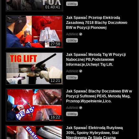
1080p
01:40:41
Jak Spawać Przetop Elektrodą
Zasadową 7018 Blachy Doczołowo
BW w Pozycji Pionowej
AdiWeld
1080p
27:58
Jak Spawać Metodą Tig W Pozycji
Nabocznej PB,Podstawowe
Informacje,Uchwyt Tig Lift.
AdiWeld
1080p
12:21
Jak Spawać Blachy Doczołowo BW w
Pozycji Sufitowej PE45, Metodą Mag,
Przetop.Wypełnienie,Lico.
AdiWeld
1080p
16:22
Jak Spawać Elektrodą Rutylową
309L, Spoiny Hybrydowe, Stal
Nierdzewna Ze Stalą Czarną