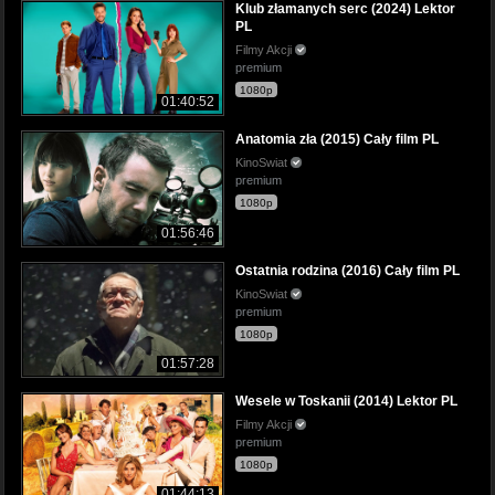
Klub złamanych serc (2024) Lektor
PL
Filmy Akcji
premium
1080p
01:40:52
Anatomia zła (2015) Cały film PL
KinoSwiat
premium
1080p
01:56:46
Ostatnia rodzina (2016) Cały film PL
KinoSwiat
premium
1080p
01:57:28
Wesele w Toskanii (2014) Lektor PL
Filmy Akcji
premium
1080p
01:44:13