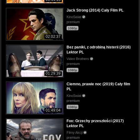
Jack Strong (2014) Cały Film PL
KinoSwiat
premium
1080p
02:02:37
Bez paniki, z odrobiną histerii (2016)
Lektor PL
Video Brothers
premium
1080p
01:29:39
Ciemno, prawie noc (2019) Cały film
PL
KinoSwiat
premium
1080p
01:49:04
Fox: Grzechy przeszłości (2017)
Lektor PL
Filmy Akcji
premium