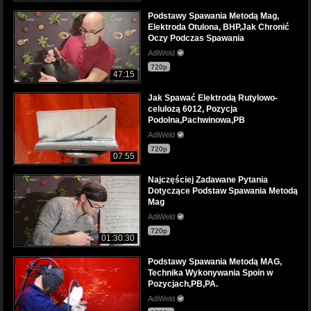
Podstawy Spawania Metodą Mag,
Elektroda Otulona, BHP,Jak Chronić
Oczy Podczas Spawania
AdiWeld
720p
47:15
Jak Spawać Elektrodą Rutylowo-
celulozą 6012, Pozycja
Podolna,Pachwinowa,PB
AdiWeld
720p
07:55
Najczęściej Zadawane Pytania
Dotyczące Podstaw Spawania Metodą
Mag
AdiWeld
720p
01:30:30
Podstawy Spawania Metodą MAG,
Technika Wykonywania Spoin w
Pozycjach,PB,PA.
AdiWeld