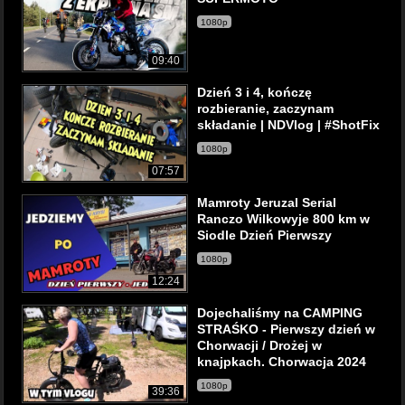
1080p
09:40
Dzień 3 i 4, kończę
rozbieranie, zaczynam
składanie | NDVlog | #ShotFix
1080p
07:57
Mamroty Jeruzal Serial
Ranczo Wilkowyje 800 km w
Siodle Dzień Pierwszy
1080p
12:24
Dojechaliśmy na CAMPING
STRAŚKO - Pierwszy dzień w
Chorwacji / Drożej w
knajpkach. Chorwacja 2024
1080p
39:36