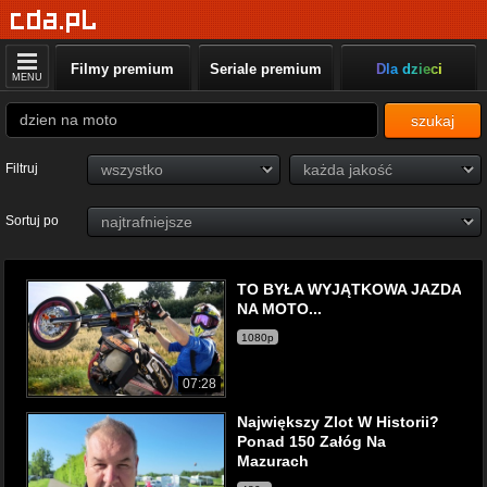
Filmy premium
Seriale premium
Dla dzieci
MENU
szukaj
Filtruj
Sortuj po
TO BYŁA WYJĄTKOWA JAZDA
NA MOTO...
1080p
07:28
Największy Zlot W Historii?
Ponad 150 Załóg Na
Mazurach