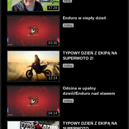
480p
47:28
Enduro w ciepły dzień
1080p
03:30
TYPOWY DZIEŃ Z EKIPĄ NA
SUPERMOTO 2!
1080p
12:14
Odcina w upalny
dzień//Enduro nad stawem
1080p
04:14
TYPOWY DZIEŃ Z EKIPĄ NA
SUPERMOTO