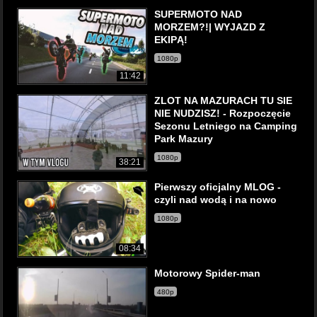
SUPERMOTO NAD
MORZEM?!| WYJAZD Z
EKIPĄ!
1080p
11:42
ZLOT NA MAZURACH TU SIE
NIE NUDZISZ! - Rozpoczęcie
Sezonu Letniego na Camping
Park Mazury
1080p
38:21
Pierwszy oficjalny MLOG -
czyli nad wodą i na nowo
1080p
08:34
Motorowy Spider-man
480p