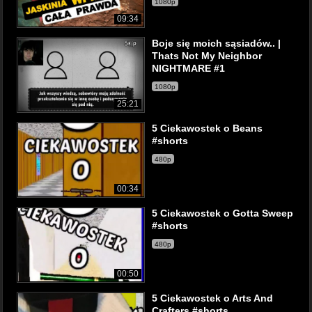
1080p
09:34
Boje się moich sąsiadów.. |
Thats Not My Neighbor
NIGHTMARE #1
1080p
25:21
5 Ciekawostek o Beans
#shorts
480p
00:34
5 Ciekawostek o Gotta Sweep
#shorts
480p
00:50
5 Ciekawostek o Arts And
Crafters #shorts