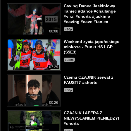
Caving Dance Jaskiniowy
Taniec #dance #challange
#viral #shorts #jaskinie
#caving #cave #taniec
480p
00:08
Weekend życia japońskiego
młokosa - Punkt HS LGP
(S5E3)
1080p
07:29
Czemu CZAJNIK zerwał z
FAUSTI? #shorts
480p
00:26
CZAJNIK I AFERA Z
NIEWYSŁANIEM PIENIĘDZY!
#shorts