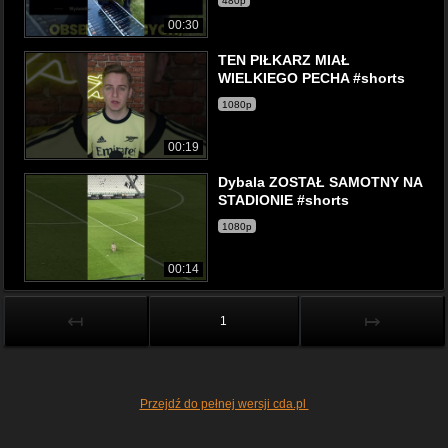
480p
00:30
TEN PIŁKARZ MIAŁ
WIELKIEGO PECHA #shorts
1080p
00:19
Dybala ZOSTAŁ SAMOTNY NA
STADIONIE #shorts
1080p
00:14
↤
↦
1
Przejdź do pełnej wersji cda.pl