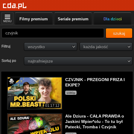
Filmy premium
Seriale premium
Dla dzieci
MENU
szukaj
Filtruj
Sortuj po
CZVJNIK - PRZEGONI FRIZA I
EKIPE?
1080p
01:17:12
Ale Dziura - CAŁA PRAWDA o
Jaskini Wpier*olu - To tu był
Patecki, Tromba i Czvjnik