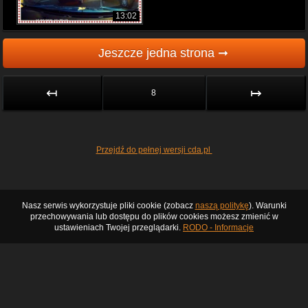
13:02
Jeszcze jedna strona ➞
↤
↦
8
Przejdź do pełnej wersji cda.pl
Nasz serwis wykorzystuje pliki cookie (zobacz
naszą politykę
). Warunki
przechowywania lub dostępu do plików cookies możesz zmienić w
ustawieniach Twojej przeglądarki.
RODO - Informacje