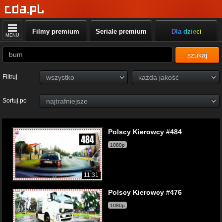
Filmy premium
Seriale premium
Dla dzieci
MENU
szukaj
Filtruj
Sortuj po
Polscy Kierowcy #484
1080p
11:31
Polscy Kierowcy #476
1080p