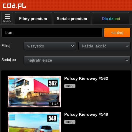
Filmy premium
Seriale premium
Dla dzieci
MENU
szukaj
Filtruj
Sortuj po
Polscy Kierowcy #562
1080p
11:46
Polscy Kierowcy #549
1080p