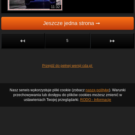
11:32
Jeszcze jedna strona ➞
↤
↦
5
Przejdź do pełnej wersji cda.pl
Nasz serwis wykorzystuje pliki cookie (zobacz
naszą politykę
). Warunki
przechowywania lub dostępu do plików cookies możesz zmienić w
ustawieniach Twojej przeglądarki.
RODO - Informacje