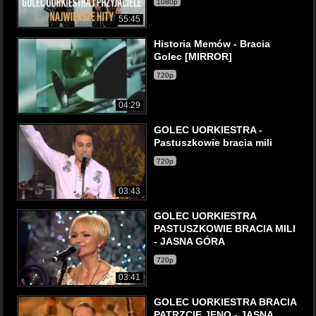
1080p
55:45
Historia Memów - Bracia
Golec [MIRROR]
720p
04:29
GOLEC UORKIESTRA -
Pastuszkowie bracia mili
720p
03:43
GOLEC UORKIESTRA
PASTUSZKOWIE BRACIA MILI
- JASNA GÓRA
720p
03:41
GOLEC UORKIESTRA BRACIA
PATRZCIE JENO - JASNA