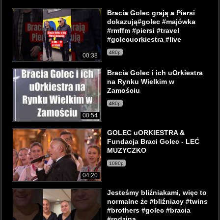
Bracia Golec grają a Piersi
dokazują#golec #majówka
#rmffm #piersi #travel
#golecuorkiestra #live
480p
00:38
Bracia Golec i ich uOrkiestra
na Rynku Wielkim w
Zamościu
480p
00:54
GOLEC uORKIESTRA &
Fundacja Braci Golec - LEĆ
MUZYCZKO
1080p
04:20
Jesteśmy bliźniakami, więc to
normalne że #bliźniacy #twins
#brothers #golec #bracia
#rodzina