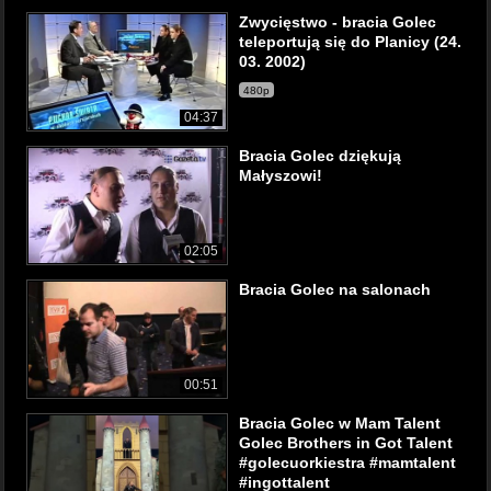
Zwycięstwo - bracia Golec
teleportują się do Planicy (24.
03. 2002)
480p
04:37
Bracia Golec dziękują
Małyszowi!
02:05
Bracia Golec na salonach
00:51
Bracia Golec w Mam Talent
Golec Brothers in Got Talent
#golecuorkiestra #mamtalent
#ingottalent