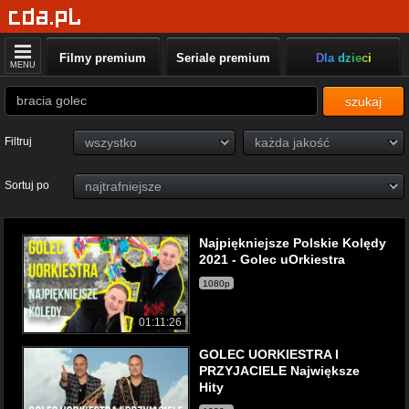
Filmy premium
Seriale premium
Dla dzieci
MENU
szukaj
Filtruj
Sortuj po
Najpiękniejsze Polskie Kolędy
2021 - Golec uOrkiestra
1080p
01:11:26
GOLEC UORKIESTRA I
PRZYJACIELE Największe
Hity