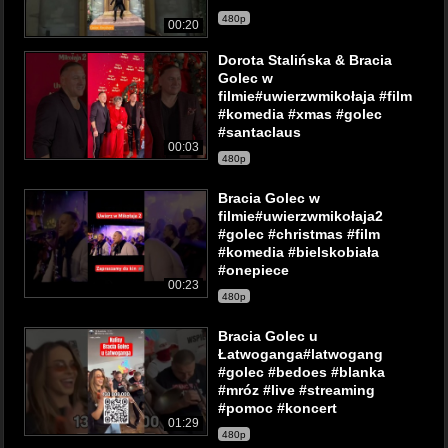
480p
00:20
Dorota Stalińska & Bracia
Golec w
filmie#uwierzwmikołaja #film
#komedia #xmas #golec
#santaclaus
00:03
480p
Bracia Golec w
filmie#uwierzwmikołaja2
#golec #christmas #film
#komedia #bielskobiała
#onepiece
00:23
480p
Bracia Golec u
Łatwoganga#latwogang
#golec #bedoes #blanka
#mróz #live #streaming
#pomoc #koncert
01:29
480p