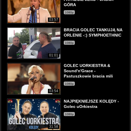
GÓRA
1080p
03:57
BRACIA GOLEC TANKUJĄ NA
ORLENIE -:) SYMPHOETHNIC
1080p
01:01
GOLEC UORKIESTRA &
Sound'n'Grace -
Pastuszkowie bracia mili
1080p
03:54
NAJPIĘKNIEJSZE KOLĘDY -
Golec uOrkiestra
1080p
31:58