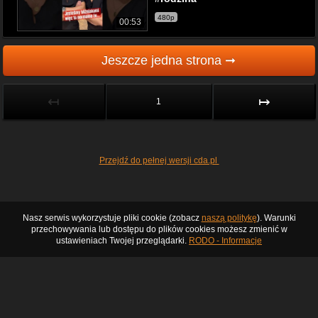
480p
00:53
Jeszcze jedna strona ➞
↤
↦
1
Przejdź do pełnej wersji cda.pl
Nasz serwis wykorzystuje pliki cookie (zobacz
naszą politykę
). Warunki
przechowywania lub dostępu do plików cookies możesz zmienić w
ustawieniach Twojej przeglądarki.
RODO - Informacje