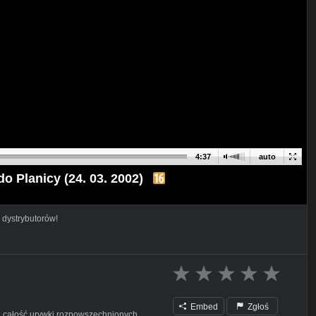
4:37
auto
do Planicy (24. 03. 2002)
 dystrybutorów!
Embed
Zgłoś
 całość urywki rozpowszechnionych