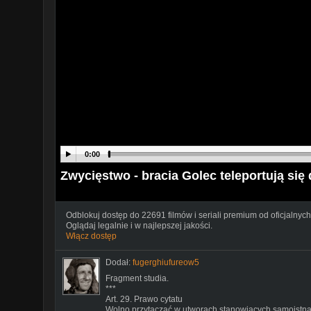
0:00
Zwycięstwo - bracia Golec teleportują się 
Odblokuj dostęp do 22691 filmów i seriali premium od oficjalnych
Oglądaj legalnie i w najlepszej jakości.
Włącz dostęp
Dodał:
fugerghiufureow5
Fragment studia.
***
Art. 29. Prawo cytatu
Wolno przytaczać w utworach stanowiących samoistną