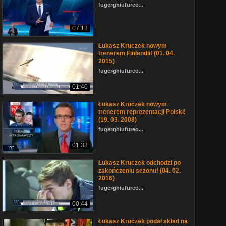
fugerghiufureo...
07:13
Łukasz Kruczek nowym
trenerem Finlandii! (01. 04.
2015)
fugerghiufureo...
01:40
Łukasz Kruczek nowym
trenerem reprezentacji Polski!
(19. 03. 2008)
fugerghiufureo...
01:33
Łukasz Kruczek odchodzi po
zakończeniu sezonu! (04. 02.
2016)
fugerghiufureo...
00:44
Łukasz Kruczek podał skład na