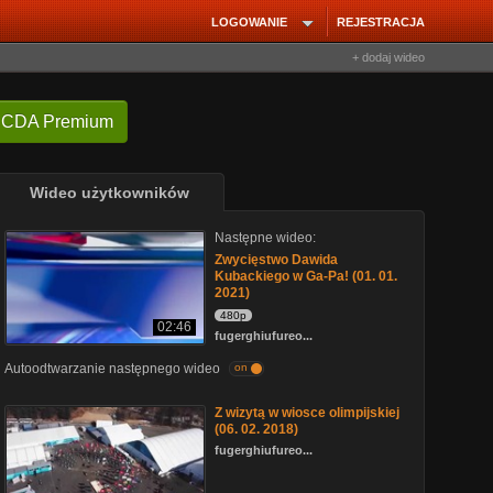
LOGOWANIE
REJESTRACJA
+ dodaj wideo
 CDA Premium
Wideo użytkowników
Następne wideo:
Zwycięstwo Dawida
Kubackiego w Ga-Pa! (01. 01.
2021)
480p
02:46
fugerghiufureo...
Autoodtwarzanie następnego wideo
on
Z wizytą w wiosce olimpijskiej
(06. 02. 2018)
fugerghiufureo...