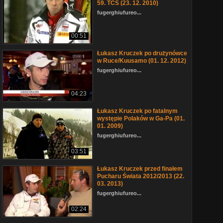
59. TCS (23. 12. 2010)
fugerghiufureo...
00:51
Łukasz Kruczek po drużynówce
w Ruce/Kuusamo (01. 12. 2012)
fugerghiufureo...
04:23
Łukasz Kruczek po fatalnym
występie Polaków w Ga-Pa (01.
01. 2009)
fugerghiufureo...
03:51
Łukasz Kruczek przed finałem
Pucharu Świata 2012/2013 (22.
03. 2013)
fugerghiufureo...
02:24