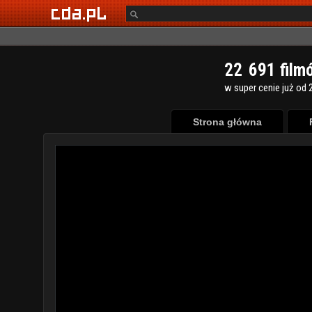
2
2
6
9
1
film
w super cenie już od 2
Strona główna