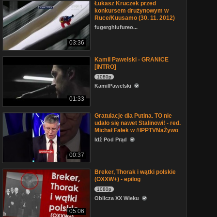
Łukasz Kruczek przed
konkursem drużynowym w
Ruce/Kuusamo (30. 11. 2012)
fugerghiufureo...
03:36
Kamil Pawelski - GRANICE
[INTRO]
1080p
KamilPawelski
01:33
Gratulacje dla Putina. TO nie
udało się nawet Stalinowi! - red.
Michał Fałek w #IPPTVNaŻywo
Idź Pod Prąd
00:37
Breker, Thorak i wątki polskie
(OXXW+) - epilog
1080p
Oblicza XX Wieku
05:06