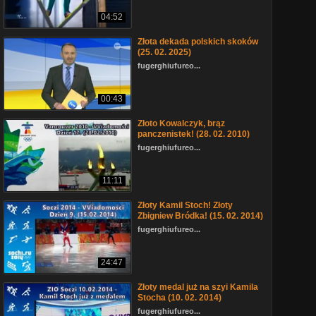
04:52
Złota dekada polskich skoków
(25. 02. 2025)
fugerghiufureo...
00:43
Złoto Kowalczyk, brąz
panczenistek! (28. 02. 2010)
fugerghiufureo...
11:11
Złoty Kamil Stoch! Złoty
Zbigniew Bródka! (15. 02. 2014)
fugerghiufureo...
24:47
Złoty medal już na szyi Kamila
Stocha (10. 02. 2014)
fugerghiufureo...