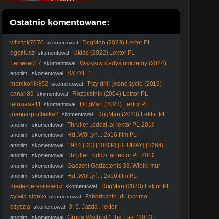
Ostatnio komentowane:
wilczek7070
DogMan (2023) Lektor PL
skomentował
dgeniusz
Układ (2022) Lektor PL
skomentował
Leniwiec17
Wszyscy kiedyś umrzemy (2024)
skomentował
Lektor PL
SYZYF. 1
anonim
skomentował
marekorlik852
Trzy dni i jedno życie (2019)
skomentował
Lektor PL
canari89
Rozpustnik (2004) Lektor PL
skomentował
lelusiaaa11
DogMan (2023) Lektor PL
skomentował
joanna-puchalka2
DogMan (2023) Lektor PL
skomentował
Thruller ..oddzi..ał lektor PL 2010
anonim
skomentował
Hd..W0ł..yń... 2o16 film PL
anonim
skomentował
1984 [DC] [1080P] [BLURAY] [H264]
anonim
skomentował
[AC3] [LEKTOR.pl] [NAPISY.pl. EN] [ENTER1973]
Thruller ..oddzi..ał lektor PL 2010
anonim
skomentował
Gadzet i Gadzetenis 33. Wielki mur
anonim
skomentował
Oblivii
Hd..W0ł..yń... 2o16 film PL
anonim
skomentował
marta-beresniewicz
DogMan (2023) Lektor PL
skomentował
sylwia-sienko
Fabbricante. di. lacrime.
skomentował
Rzeźbiarz. łez. 2024. Lektor.pl
dzyszla
3. 6. Jazda . lektor
skomentował
Grupa Wschód / The East (2013)
anonim
skomentował