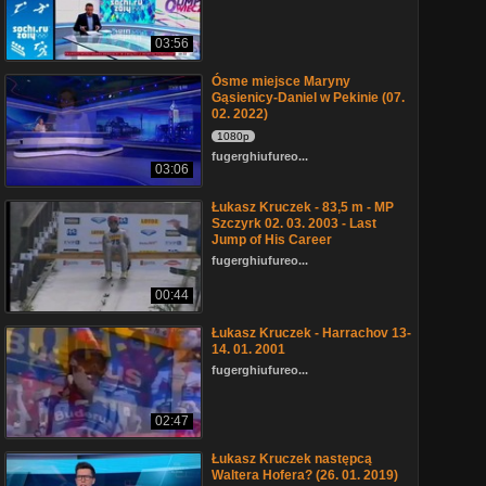
03:56
Ósme miejsce Maryny
Gąsienicy-Daniel w Pekinie (07.
02. 2022)
1080p
fugerghiufureo...
03:06
Łukasz Kruczek - 83,5 m - MP
Szczyrk 02. 03. 2003 - Last
Jump of His Career
fugerghiufureo...
00:44
Łukasz Kruczek - Harrachov 13-
14. 01. 2001
fugerghiufureo...
02:47
Łukasz Kruczek następcą
Waltera Hofera? (26. 01. 2019)