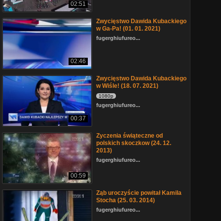
02:51
Zwycięstwo Dawida Kubackiego
w Ga-Pa! (01. 01. 2021)
fugerghiufureo...
02:46
Zwycięstwo Dawida Kubackiego
w Wiśle! (18. 07. 2021)
1080p
fugerghiufureo...
00:37
Zyczenia świąteczne od
polskich skoczkow (24. 12.
2013)
fugerghiufureo...
00:59
Ząb uroczyście powitał Kamila
Stocha (25. 03. 2014)
fugerghiufureo...