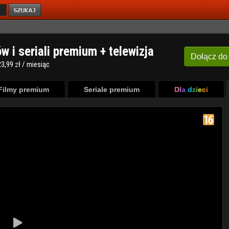
ów i seriali premium + telewizja
Dołącz
do
3,99 zł / miesiąc
Filmy premium
Seriale premium
Dla dzieci