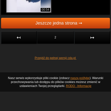
00:54
Jeszcze jedna strona ➞
↤
↦
2
Przejdź do pełnej wersji cda.pl
Nasz serwis wykorzystuje pliki cookie (zobacz
naszą politykę
). Warunki
przechowywania lub dostępu do plików cookies możesz zmienić w
ustawieniach Twojej przeglądarki.
RODO - Informacje