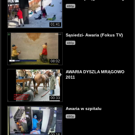
480p
01:41
Sąsiedzi- Awaria (Fokus TV)
480p
08:02
AWARIA DYSZLA MRĄGOWO
2011
00:33
Awaria w szpitalu
480p
00:16