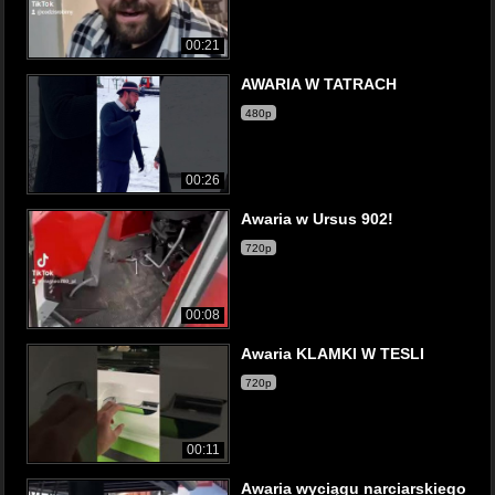
00:21
AWARIA W TATRACH
480p
00:26
Awaria w Ursus 902!
720p
00:08
Awaria KLAMKI W TESLI
720p
00:11
Awaria wyciągu narciarskiego