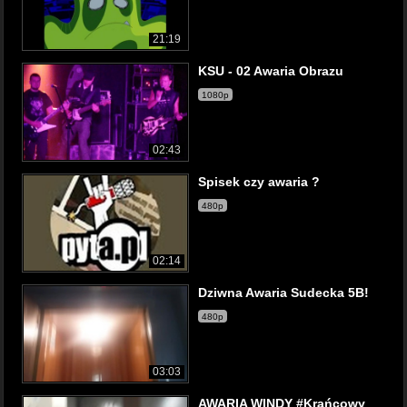
21:19
KSU - 02 Awaria Obrazu
1080p
02:43
Spisek czy awaria ?
480p
02:14
Dziwna Awaria Sudecka 5B!
480p
03:03
AWARIA WINDY #Krańcowy