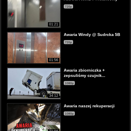
720p
01:21
Awaria Windy @ Sudrcka 5B
720p
01:56
Awaria zbiorniczka +
zepsuliśmy czujnik...
1080p
34:12
Awaria naszej rekuperacji
1080p