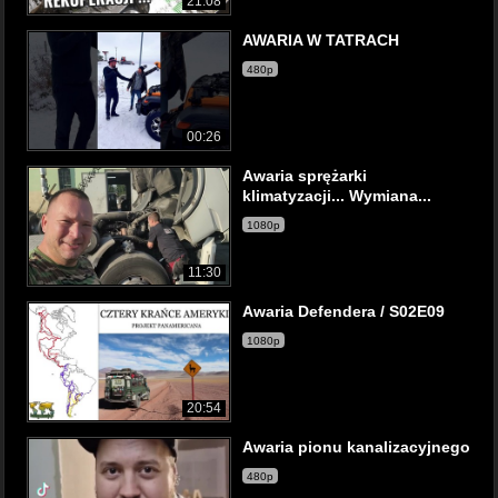
21:08
AWARIA W TATRACH
480p
00:26
Awaria sprężarki
klimatyzacji... Wymiana...
1080p
11:30
Awaria Defendera / S02E09
1080p
20:54
Awaria pionu kanalizacyjnego
480p