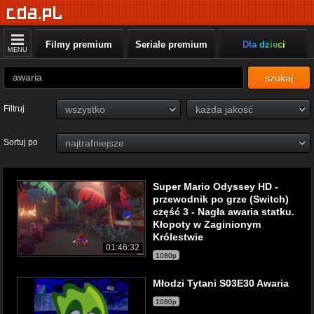
Filmy premium
Seriale premium
Dla dzieci
MENU
szukaj
Filtruj
Sortuj po
Super Mario Odyssey HD -
przewodnik po grze (Switch)
część 3 - Nagła awaria statku.
Kłopoty w Zaginionym
Królestwie
01:46:32
1080p
Młodzi Tytani S03E30 Awaria
1080p