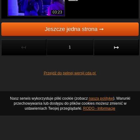
03:23
Jeszcze jedna strona ➞
↤
↦
1
Przejdź do pełnej wersji cda.pl
Nasz serwis wykorzystuje pliki cookie (zobacz
naszą politykę
). Warunki
przechowywania lub dostępu do plików cookies możesz zmienić w
ustawieniach Twojej przeglądarki.
RODO - Informacje