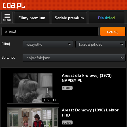
Filmy premium
Seriale premium
Dla dzieci
MENU
szukaj
Filtruj
Sortuj po
Areszt dla królowej (1973) -
NAPISY PL
1080p
01:29:17
Areszt Domowy (1996) Lektor
FHD
1080p