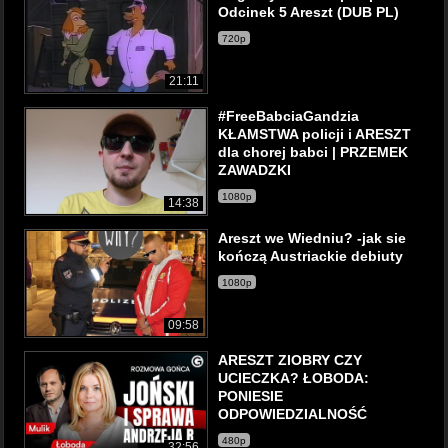
Odcinek 5 Areszt (DUB PL)
720p
21:11
#FreeBabciaGandzia
KŁAMSTWA policji i ARESZT
dla chorej babci | PRZEMEK
ZAWADZKI
1080p
14:38
Areszt we Wiedniu? -jak sie
kończą Austriackie debiuty
1080p
09:58
ARESZT ZIOBRY CZY
UCIECZKA? ŁOBODA:
PONIESIE
ODPOWIEDZIALNOŚĆ
480p
32:56