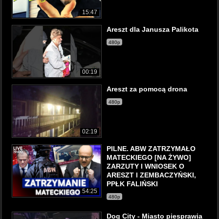
15:47
Areszt dla Janusza Palikota
480p
00:19
Areszt za pomocą drona
480p
02:19
PILNE. ABW ZATRZYMAŁO
MATECKIEGO [NA ŻYWO]
ZARZUTY I WNIOSEK O
ARESZT l ZEMBACZYŃSKI,
PPŁK FALIŃSKI
54:25
480p
Dog City - Miasto piesprawia