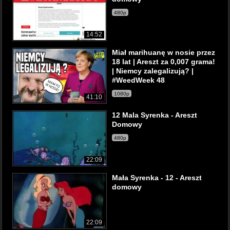
480p
14:52
Miał marihuanę w nosie przez
18 lat | Areszt za 0,007 grama!
| Niemcy zalegalizują? |
#WeedWeek 48
1080p
41:10
12 Mala Syrenka - Areszt
Domowy
480p
22:09
Mała Syrenka - 12 - Areszt
domowy
22:09