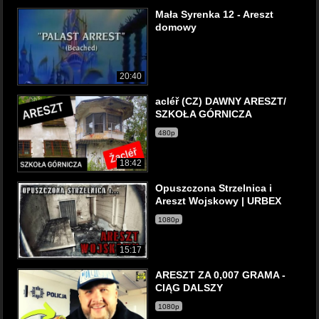
Mała Syrenka 12 - Areszt
domowy
20:40
acléř (CZ) DAWNY ARESZT/
SZKOŁA GÓRNICZA
480p
18:42
Opuszczona Strzelnica i
Areszt Wojskowy | URBEX
1080p
15:17
ARESZT ZA 0,007 GRAMA -
CIĄG DALSZY
1080p