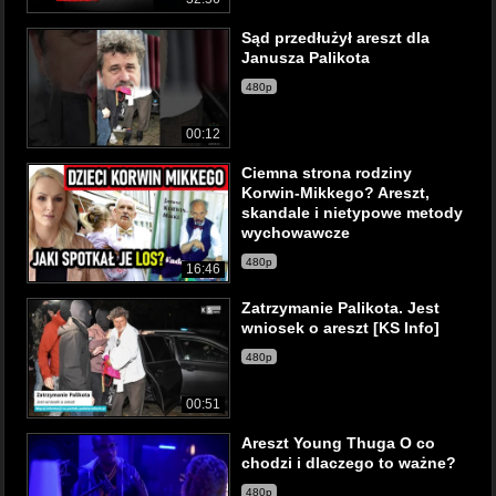
Sąd przedłużył areszt dla
Janusza Palikota
480p
00:12
Ciemna strona rodziny
Korwin-Mikkego? Areszt,
skandale i nietypowe metody
wychowawcze
480p
16:46
Zatrzymanie Palikota. Jest
wniosek o areszt [KS Info]
480p
00:51
Areszt Young Thuga O co
chodzi i dlaczego to ważne?
480p