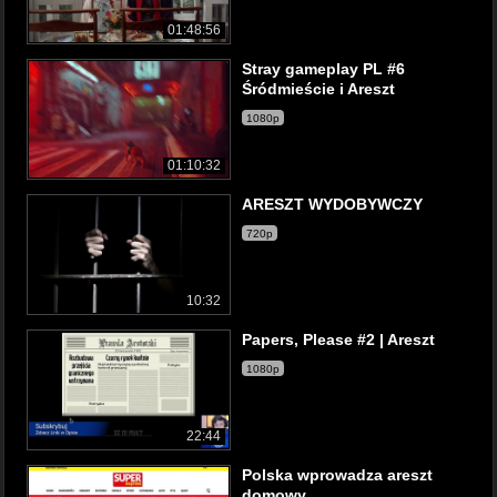
01:48:56
Stray gameplay PL #6
Śródmieście i Areszt
1080p
01:10:32
ARESZT WYDOBYWCZY
720p
10:32
Papers, Please #2 | Areszt
1080p
22:44
Polska wprowadza areszt
domowy