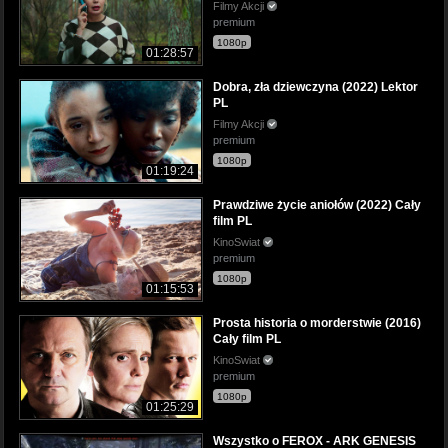
Filmy Akcji
premium
1080p
01:28:57
Dobra, zła dziewczyna (2022) Lektor
PL
Filmy Akcji
premium
1080p
01:19:24
Prawdziwe życie aniołów (2022) Cały
film PL
KinoSwiat
premium
1080p
01:15:53
Prosta historia o morderstwie (2016)
Cały film PL
KinoSwiat
premium
1080p
01:25:29
Wszystko o FEROX - ARK GENESIS