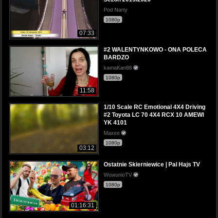
Pod Narty
1080p
07:33
#2 WALENTYNKOWO - ONA POLECA
BARDZO
kamaKan88
1080p
11:58
1/10 Scale RC Emotional 4X4 Driving
#2 Toyota LC 70 4X4 RCX 10 AMEWI
YK 4101
Maxee
1080p
03:12
Ostatnie Skierniewice | Pal Hajs TV
WuwunioTV
1080p
01:16:31