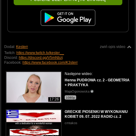
Dodał:
Kesterr
zwiń opis video
Twitch:
https://www.twitch.tv/kester__
Discord:
https://discord.gg/V5mNbzj
Facebook:
https://www.facebook.com/K3sterr
Następne wideo:
Henna PUDROWA cz. 2 - GEOMETRIA
+ PRAKTYKA
MajaOgonowska
1080p
17:26
GRECKIE PIOSENKI W WYKONANIU
KOBIET 09. 07. 2022 RADIO cz. 2
cmtakos