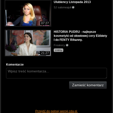
Ulubiency Listopada 2013
SJ salomeajuli
07:27
HISTORIA PUDRU - najlepsze
kosmetyki od ołowiowej cery Elżbiety
I do FENTY Rihanny.
Freakery
1080p
21:27
Komentarze
Zamieść komentarz
Przejdź do pełnej wersji cda.pl