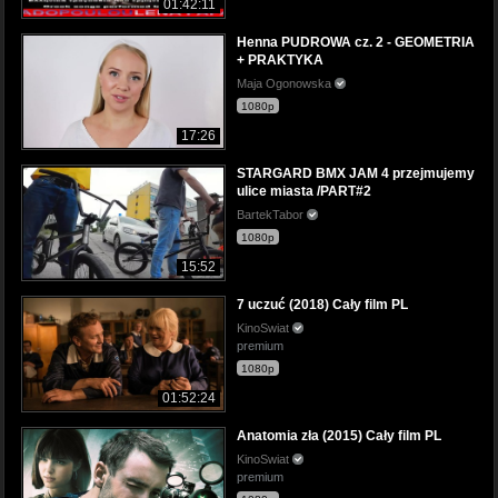
01:42:11
Henna PUDROWA cz. 2 - GEOMETRIA
+ PRAKTYKA
Maja Ogonowska
1080p
17:26
STARGARD BMX JAM 4 przejmujemy
ulice miasta /PART#2
BartekTabor
1080p
15:52
7 uczuć (2018) Cały film PL
KinoSwiat
premium
1080p
01:52:24
Anatomia zła (2015) Cały film PL
KinoSwiat
premium