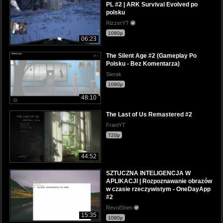
PL #2 | ARK Survival Evolved po
polsku
RizzerYT
1080p
06:23
The Silent Age #2 (Gameplay Po
Polsku - Bez Komentarza)
Sierak
1080p
48:10
The Last of Us Remastered #2
FraniYT
720p
44:52
SZTUCZNA INTELIGENCJA W
APLIKACJI | Rozpoznawanie obrazów
w czasie rzeczywistym - OneDayApp
#2
RevolShen
15:35
1080p