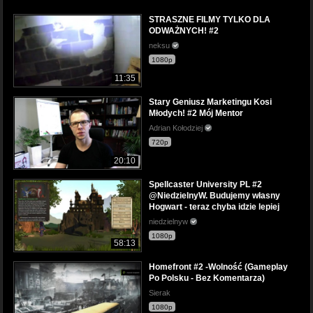
STRASZNE FILMY TYLKO DLA
ODWAŻNYCH! #2
neksu
1080p
11:35
Stary Geniusz Marketingu Kosi
Młodych! #2 Mój Mentor
Adrian Kołodziej
720p
20:10
Spellcaster University PL #2
@NiedzielnyW. Budujemy własny
Hogwart - teraz chyba idzie lepiej
niedzielnyw
1080p
58:13
Homefront #2 -Wolność (Gameplay
Po Polsku - Bez Komentarza)
Sierak
1080p