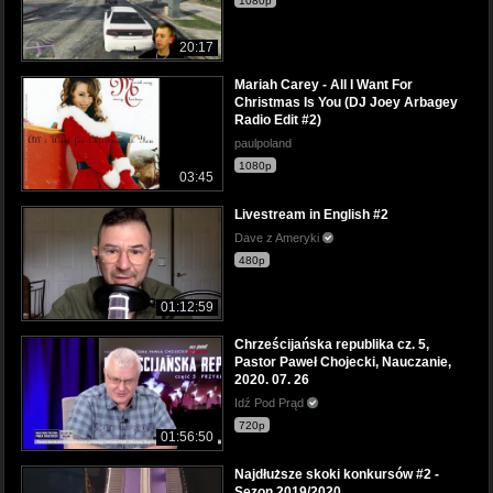
1080p
20:17
Mariah Carey - All I Want For
Christmas Is You (DJ Joey Arbagey
Radio Edit #2)
paulpoland
1080p
03:45
Livestream in English #2
Dave z Ameryki
480p
01:12:59
Chrześcijańska republika cz. 5,
Pastor Paweł Chojecki, Nauczanie,
2020. 07. 26
Idź Pod Prąd
720p
01:56:50
Najdłuższe skoki konkursów #2 -
Sezon 2019/2020