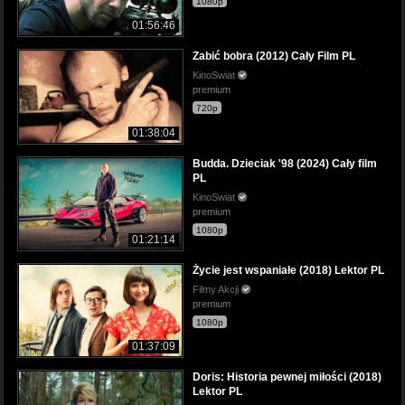
1080p
01:56:46
Zabić bobra (2012) Cały Film PL
KinoSwiat
premium
720p
01:38:04
Budda. Dzieciak '98 (2024) Cały film
PL
KinoSwiat
premium
1080p
01:21:14
Życie jest wspaniałe (2018) Lektor PL
Filmy Akcji
premium
1080p
01:37:09
Doris: Historia pewnej miłości (2018)
Lektor PL