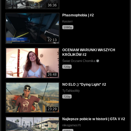
36:36
Phasmophobia | #2
Kesterr
1080p
22:13
OCENIAM WARUNKI WASZYCH
KRÓLIKÓW #2
Świat Oczami Chomika
720p
26:48
NO ELO ;) *Dying Light* #2
TyTaNooWy
720p
23:29
Najlepsze pobicie w historii | GTA V #2
nikogamesYt