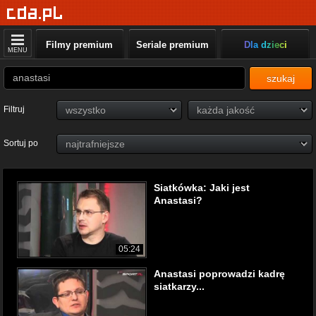
Filmy premium
Seriale premium
Dla dzieci
MENU
szukaj
Filtruj
Sortuj po
Siatkówka: Jaki jest
Anastasi?
05:24
Anastasi poprowadzi kadrę
siatkarzy...