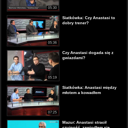
05:30
Siatkówka: Czy Anastasi to
dobry trener?
05:36
Czy Anastasi dogada się z
gwiazdami?
05:19
Siatkówka: Anastasi między
młotem a kowadłem
07:25
Mazur: Anastasi stracił
czujność, zawiodłem się