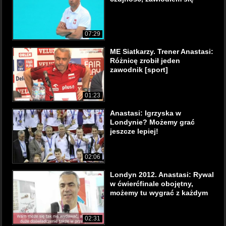
07:29
ME Siatkarzy. Trener Anastasi:
Różnicę zrobił jeden
zawodnik [sport]
01:23
Anastasi: Igrzyska w
Londynie? Możemy grać
jeszcze lepiej!
02:06
Londyn 2012. Anastasi: Rywal
w ćwierćfinale obojętny,
możemy tu wygrać z każdym
02:31