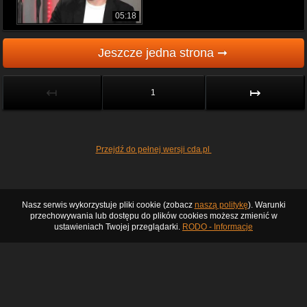
05:18
Jeszcze jedna strona ➞
↤
↦
1
Przejdź do pełnej wersji cda.pl
Nasz serwis wykorzystuje pliki cookie (zobacz
naszą politykę
). Warunki
przechowywania lub dostępu do plików cookies możesz zmienić w
ustawieniach Twojej przeglądarki.
RODO - Informacje