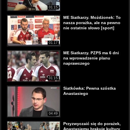
01:15
ME Siatkarzy. Możdżonek: To
nasza porażka, ale na pewno
nie ostatnie słowo [sport]
01:17
ME Siatkarzy. PZPS ma 6 dni
na wprowadzenie planu
naprawczego
01:15
Siatkówka: Pewna szóstka
Anastasiego
04:49
Przyzwyczaić się do porażek,
Anastasiemu brakuje kultury