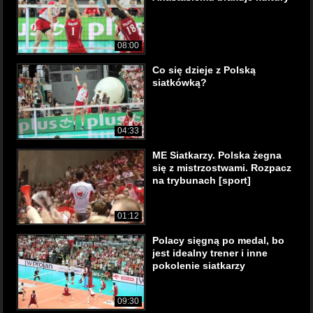
08:00
Co się dzieje z Polską
siatkówką?
04:33
ME Siatkarzy. Polska żegna
się z mistrzostwami. Rozpacz
na trybunach [sport]
01:12
Polacy sięgną po medal, bo
jest idealny trener i inne
pokolenie siatkarzy
09:30