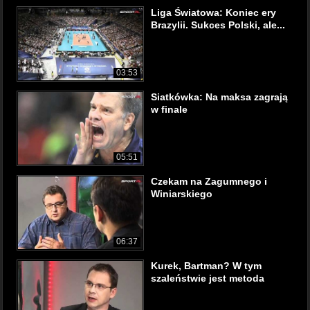
Liga Światowa: Koniec ery
Brazylii. Sukces Polski, ale...
03:53
Siatkówka: Na maksa zagrają
w finale
05:51
Czekam na Zagumnego i
Winiarskiego
06:37
Kurek, Bartman? W tym
szaleństwie jest metoda