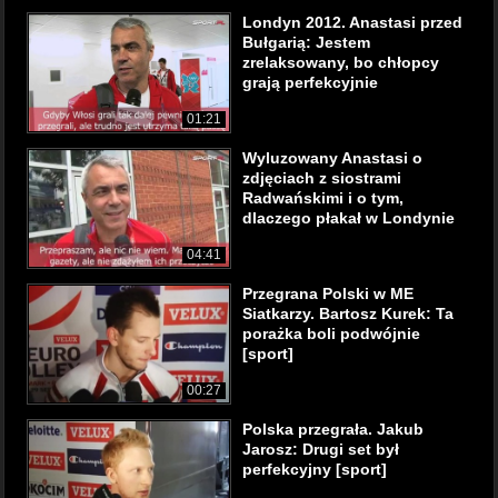
Londyn 2012. Anastasi przed
Bułgarią: Jestem
zrelaksowany, bo chłopcy
grają perfekcyjnie
01:21
Wyluzowany Anastasi o
zdjęciach z siostrami
Radwańskimi i o tym,
dlaczego płakał w Londynie
04:41
Przegrana Polski w ME
Siatkarzy. Bartosz Kurek: Ta
porażka boli podwójnie
[sport]
00:27
Polska przegrała. Jakub
Jarosz: Drugi set był
perfekcyjny [sport]