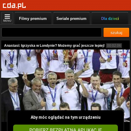
Filmy premium
Seriale premium
Dla dzieci
MENU
szukaj
Anastasi: Igrzyska w Londynie? Możemy grać jeszcze lepiej!
00:02:06
Aby móc oglądać na tym urządzeniu
POBIERZ BEZPŁATNĄ APLIKACJĘ