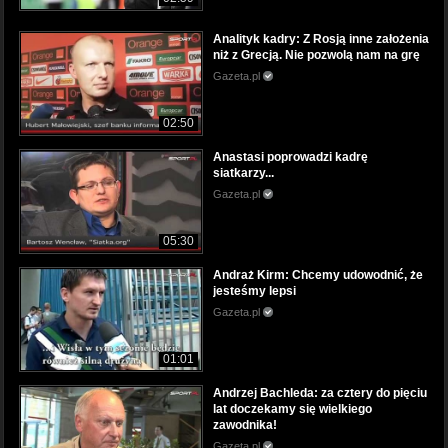
Analityk kadry: Z Rosją inne założenia
niż z Grecją. Nie pozwolą nam na grę
Gazeta.pl
02:50
Anastasi poprowadzi kadrę
siatkarzy...
Gazeta.pl
05:30
Andraż Kirm: Chcemy udowodnić, że
jesteśmy lepsi
Gazeta.pl
01:01
Andrzej Bachleda: za cztery do pięciu
lat doczekamy się wielkiego
zawodnika!
Gazeta.pl