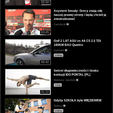
05:50
Asystent Smudy: Grecy znają siłę
naszej prawej strony i będą chcieli ją
zneutralizować
Gazeta.pl
03:45
Golf 2 1.8T AGU vs A6 C5 2.5 TDI
180KM BAU Quattro
marewel
1080p
00:42
Sekret długowieczności i braku
kontuzji IDO PORTAL [PL]
Mateusz Jasiński
720p
01:22
Gdyby SZKOŁA była WIĘZIENIEM
Waksy
1080p