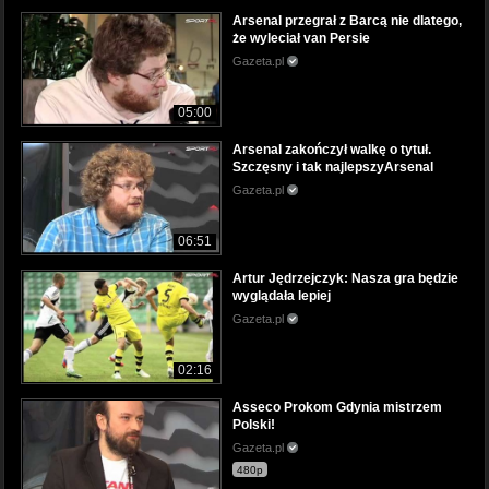
Arsenal przegrał z Barcą nie dlatego,
że wyleciał van Persie
Gazeta.pl
05:00
Arsenal zakończył walkę o tytuł.
Szczęsny i tak najlepszyArsenal
Gazeta.pl
06:51
Artur Jędrzejczyk: Nasza gra będzie
wyglądała lepiej
Gazeta.pl
02:16
Asseco Prokom Gdynia mistrzem
Polski!
Gazeta.pl
480p