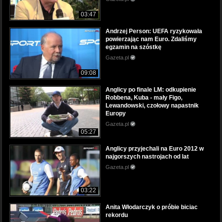
03:47
Andrzej Person: UEFA ryzykowała
powierzając nam Euro. Zdaliśmy
egzamin na szóstkę
Gazeta.pl
09:08
Anglicy po finale LM: odkupienie
Robbena, Kuba - mały Figo,
Lewandowski, czołowy napastnik
Europy
Gazeta.pl
05:27
Anglicy przyjechali na Euro 2012 w
najgorszych nastrojach od lat
Gazeta.pl
03:22
Anita Włodarczyk o próbie biciac
rekordu