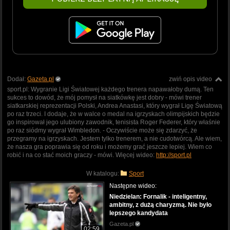
Dodał:
Gazeta.pl
zwiń opis video
sport.pl: Wygranie Ligi Światowej każdego trenera napawałoby dumą. Ten
sukces to dowód, że mój pomysł na siatkówkę jest dobry - mówi trener
siatkarskiej reprezentacji Polski, Andrea Anastasi, który wygrał Ligę Światową
po raz trzeci. I dodaje, że w walce o medal na igrzyskach olimpijskich będzie
go inspirował jego ulubiony zawodnik, tenisista Roger Federer, który właśnie
po raz siódmy wygrał Wimbledon. - Oczywiście może się zdarzyć, że
przegramy na igrzyskach. Jestem tylko trenerem, a nie cudotwórcą. Ale wiem,
że nasza gra poprawia się od roku i możemy grać jeszcze lepiej. Wiem co
robić i na co stać moich graczy - mówi. Więcej wideo:
http://sport.pl
W katalogu:
Sport
Następne wideo:
Niedzielan: Fornalik - inteligentny,
ambitny, z dużą charyzmą. Nie było
lepszego kandydata
Gazeta.pl
02:59