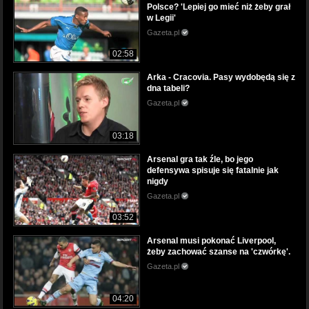
Polsce? 'Lepiej go mieć niż żeby grał
w Legii'
Gazeta.pl
02:58
Arka - Cracovia. Pasy wydobędą się z
dna tabeli?
Gazeta.pl
03:18
Arsenal gra tak źle, bo jego
defensywa spisuje się fatalnie jak
nigdy
Gazeta.pl
03:52
Arsenal musi pokonać Liverpool,
żeby zachować szanse na 'czwórkę'.
Gazeta.pl
04:20