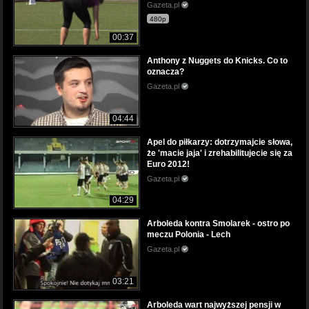
Gazeta.pl
480p
00:37
Anthony z Nuggets do Knicks. Co to
oznacza?
Gazeta.pl
04:44
Apel do piłkarzy: dotrzymajcie słowa,
że 'macie jaja' i zrehabilitujecie się za
Euro 2012!
Gazeta.pl
04:29
Arboleda kontra Smolarek - ostro po
meczu Polonia - Lech
Gazeta.pl
03:21
Arboleda wart najwyższej pensji w