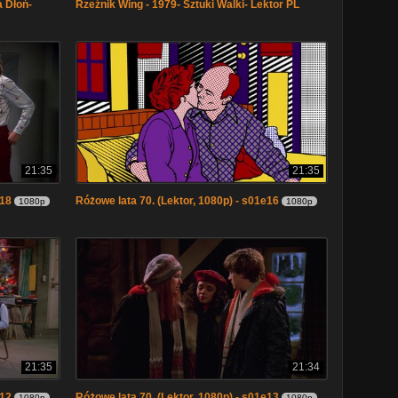
 Dłoń-
Rzeźnik Wing - 1979- Sztuki Walki- Lektor PL
21:35
21:35
e18
Różowe lata 70. (Lektor, 1080p) - s01e16
1080p
1080p
21:35
21:34
e12
Różowe lata 70. (Lektor, 1080p) - s01e13
1080p
1080p