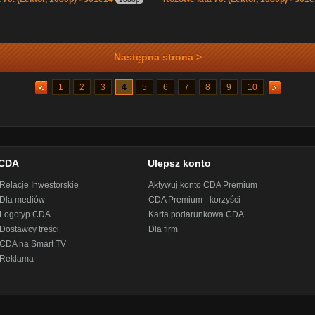
Następna strona >
1
2
3
4
5
6
7
8
9
10
CDA
Ulepsz konto
Relacje Inwestorskie
Aktywuj konto CDA Premium
Dla mediów
CDA Premium - korzyści
Logotyp CDA
Karta podarunkowa CDA
Dostawcy treści
Dla firm
CDA na Smart TV
Reklama