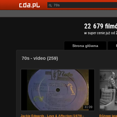
2
2
6
7
9
film
w super cenie już od 2
Strona główna
70s
- video (259)
31:09
Jackie Edwards - Love & Affection (1979) -
Różowe lata