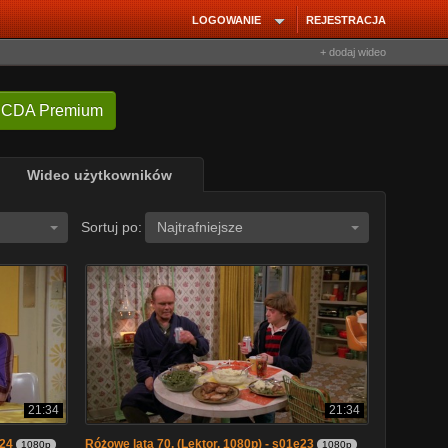
LOGOWANIE
REJESTRACJA
+ dodaj wideo
 CDA Premium
Wideo użytkowników
Sortuj po:
Najtrafniejsze
21:34
21:34
e24
Różowe lata 70. (Lektor, 1080p) - s01e23
1080p
1080p