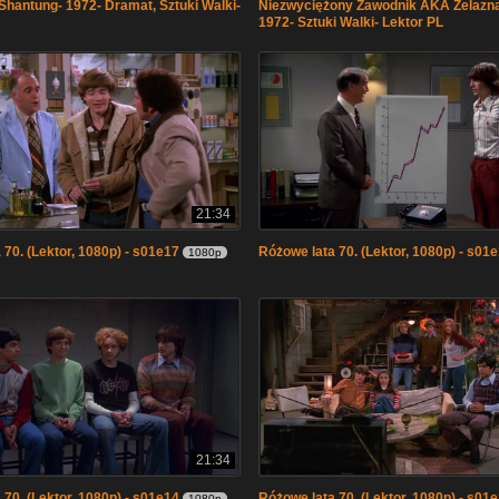
 Shantung- 1972- Dramat, Sztuki Walki-
Niezwyciężony Zawodnik AKA Żelazna
1972- Sztuki Walki- Lektor PL
21:34
 70. (Lektor, 1080p) - s01e17
Różowe lata 70. (Lektor, 1080p) - s01
1080p
21:34
 70. (Lektor, 1080p) - s01e14
Różowe lata 70. (Lektor, 1080p) - s01
1080p