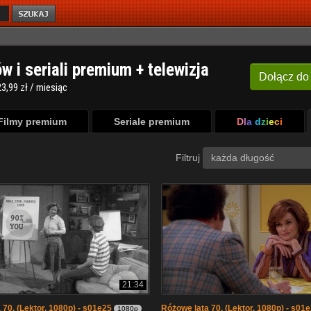
ów i seriali premium + telewizja
Dołącz
do
3,99 zł / miesiąc
Filmy premium
Seriale premium
Dla dzieci
Filtruj
każda długość
21:34
 70. (Lektor, 1080p) - s01e25
Różowe lata 70. (Lektor, 1080p) - s01
1080p