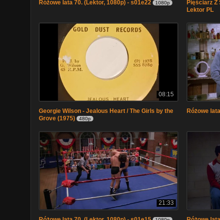
Różowe lata 70. (Lektor, 1080p) - s01e22
Pięściarz Z
1080p
Lektor PL
08:15
Georgie Wilson - Jealous Heart / The Girls by the
Różowe lata
Grove (1975)
480p
21:33
Różowe lata 70. (Lektor, 1080p) - s01e15
Różowe lata
1080p