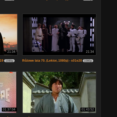
21:34
21:34
e19
Różowe lata 70. (Lektor, 1080p) - s01e20
1080p
1080p
01:37:04
01:43:52