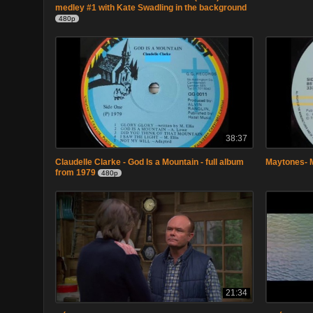
medley #1 with Kate Swadling in the background
480p
38:37
Claudelle Clarke - God Is a Mountain - full album
Maytones- M
from 1979
480p
21:34