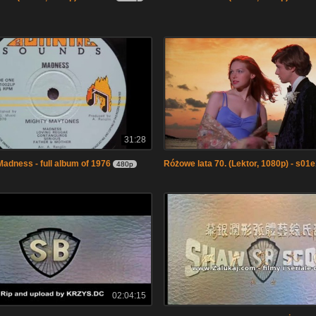
31:28
adness - full album of 1976
Różowe lata 70. (Lektor, 1080p) - s01
480p
02:04:15