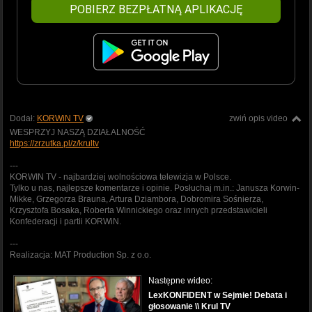
POBIERZ BEZPŁATNĄ APLIKACJĘ
Dodał:
KORWiN TV
zwiń opis video
WESPRZYJ NASZĄ DZIAŁALNOŚĆ
https://zrzutka.pl/z/krultv
---
KORWIN TV - najbardziej wolnościowa telewizja w Polsce.
Tylko u nas, najlepsze komentarze i opinie. Posłuchaj m.in.: Janusza Korwin-
Mikke, Grzegorza Brauna, Artura Dziambora, Dobromira Sośnierza,
Krzysztofa Bosaka, Roberta Winnickiego oraz innych przedstawicieli
Konfederacji i partii KORWiN.
---
Realizacja: MAT Production Sp. z o.o.
Następne wideo:
LexKONFIDENT w Sejmie! Debata i
głosowanie \\ Krul TV