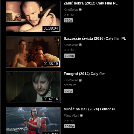
Zabić bobra (2012) Cały Film PL
KinoSwiat
premium
720p
01:38:04
Szczęście świata (2016) Cały film PL
KinoSwiat
premium
1080p
01:38:19
Fotograf (2014) Cały film
KinoSwiat
premium
720p
01:47:16
Miłość na Bali (2024) Lektor PL
Filmy Akcji
premium
1080p