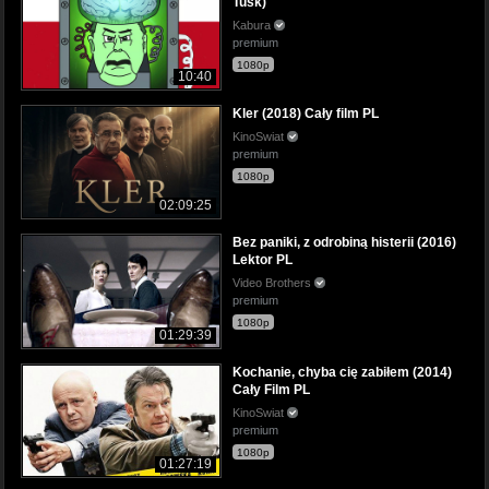
Tusk)
Kabura
premium
1080p
10:40
Kler (2018) Cały film PL
KinoSwiat
premium
1080p
02:09:25
Bez paniki, z odrobiną histerii (2016)
Lektor PL
Video Brothers
premium
1080p
01:29:39
Kochanie, chyba cię zabiłem (2014)
Cały Film PL
KinoSwiat
premium
1080p
01:27:19