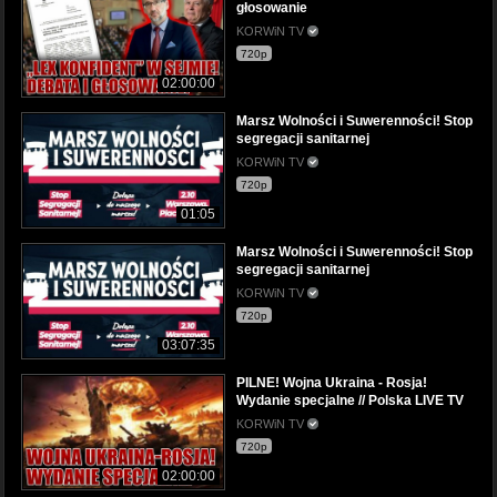
głosowanie
KORWiN TV
720p
02:00:00
Marsz Wolności i Suwerenności! Stop
segregacji sanitarnej
KORWiN TV
720p
01:05
Marsz Wolności i Suwerenności! Stop
segregacji sanitarnej
KORWiN TV
720p
03:07:35
PILNE! Wojna Ukraina - Rosja!
Wydanie specjalne // Polska LIVE TV
KORWiN TV
720p
02:00:00