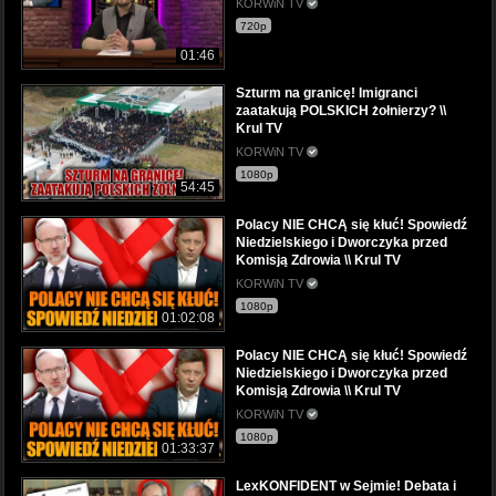
KORWiN TV
720p
01:46
Szturm na granicę! Imigranci
zaatakują POLSKICH żołnierzy? \\
Krul TV
KORWiN TV
1080p
54:45
Polacy NIE CHCĄ się kłuć! Spowiedź
Niedzielskiego i Dworczyka przed
Komisją Zdrowia \\ Krul TV
KORWiN TV
1080p
01:02:08
Polacy NIE CHCĄ się kłuć! Spowiedź
Niedzielskiego i Dworczyka przed
Komisją Zdrowia \\ Krul TV
KORWiN TV
1080p
01:33:37
LexKONFIDENT w Sejmie! Debata i