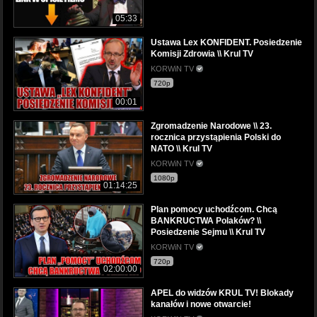
05:33
Ustawa Lex KONFIDENT. Posiedzenie
Komisji Zdrowia \\ Krul TV
KORWiN TV
720p
00:01
Zgromadzenie Narodowe \\ 23.
rocznica przystąpienia Polski do
NATO \\ Krul TV
KORWiN TV
1080p
01:14:25
Plan pomocy uchodźcom. Chcą
BANKRUCTWA Polaków? \\
Posiedzenie Sejmu \\ Krul TV
KORWiN TV
720p
02:00:00
APEL do widzów KRUL TV! Blokady
kanałów i nowe otwarcie!