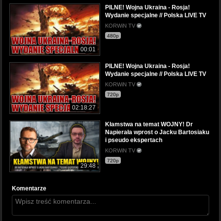
PILNE! Wojna Ukraina - Rosja!
Wydanie specjalne // Polska LIVE TV
KORWiN TV
480p
00:01
PILNE! Wojna Ukraina - Rosja!
Wydanie specjalne // Polska LIVE TV
KORWiN TV
720p
02:18:27
Kłamstwa na temat WOJNY! Dr
Napierała wprost o Jacku Bartosiaku
i pseudo ekspertach
KORWiN TV
720p
29:48
Komentarze