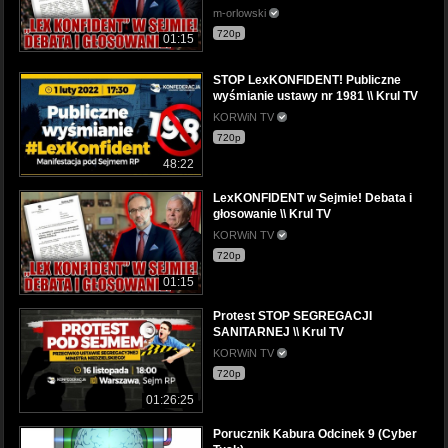
m-orlowski
720p
01:15
STOP LexKONFIDENT! Publiczne
wyśmianie ustawy nr 1981 \\ Krul TV
KORWiN TV
720p
48:22
LexKONFIDENT w Sejmie! Debata i
głosowanie \\ Krul TV
KORWiN TV
720p
01:15
Protest STOP SEGREGACJI
SANITARNEJ \\ Krul TV
KORWiN TV
720p
01:26:25
Porucznik Kabura Odcinek 9 (Cyber