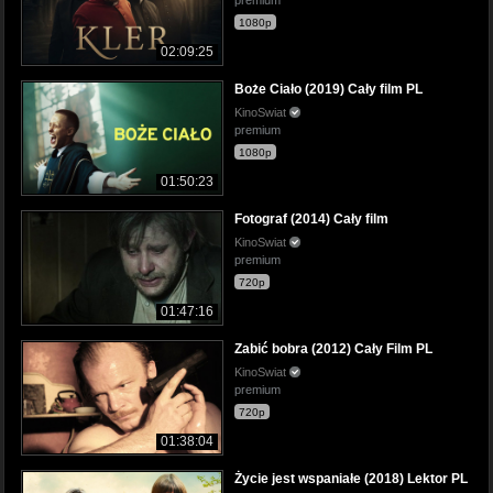
1080p
02:09:25
Boże Ciało (2019) Cały film PL
KinoSwiat
premium
1080p
01:50:23
Fotograf (2014) Cały film
KinoSwiat
premium
720p
01:47:16
Zabić bobra (2012) Cały Film PL
KinoSwiat
premium
720p
01:38:04
Życie jest wspaniałe (2018) Lektor PL