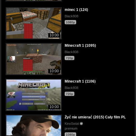
minec 1 (124)
Black808
1080p
10:00
Minecraft 1 (1095)
Black808
720p
10:00
Minecraft 1 (1106)
Black808
720p
10:00
Żyć nie umierać (2015) Cały film PL
KinoSwiat
premium
1080p