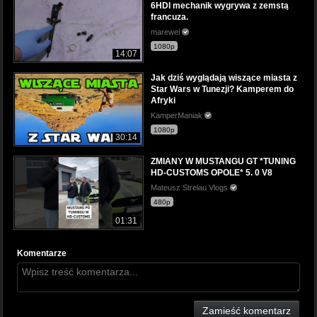
6HDI mechanik wygrywa z zemstą
francuza.
marewel
1080p
14:07
Jak dziś wyglądają wiszące miasta z
Star Wars w Tunezji? Kamperem do
Afryki
KamperManiak
1080p
30:14
ZMIANY W MUSTANGU GT *TUNING
HD-CUSTOMS OPOLE* 5. 0 V8
Mateusz Strelau Vlogs
480p
01:31
Komentarze
Zamieść komentarz