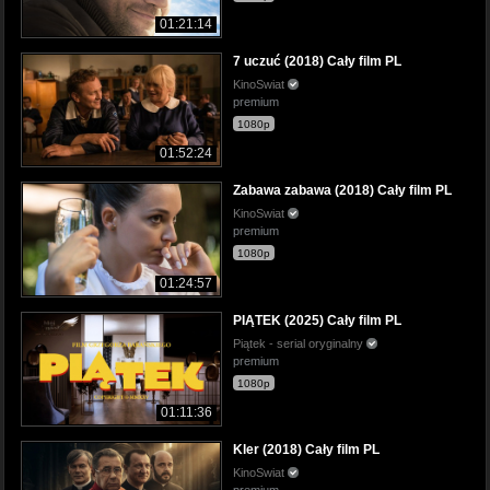
01:21:14
7 uczuć (2018) Cały film PL
KinoSwiat
premium
1080p
01:52:24
Zabawa zabawa (2018) Cały film PL
KinoSwiat
premium
1080p
01:24:57
PIĄTEK (2025) Cały film PL
Piątek - serial oryginalny
premium
1080p
01:11:36
Kler (2018) Cały film PL
KinoSwiat
premium