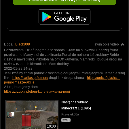
Dodał:
Black808
zwiń opis video
Pozdrawiam. Dzień nagrania to sobota. Gram na surwiwalu inaczej świat
przetrwanie.Mamy stół do zaklinania.Portal do netheru też zrobiony.Robię
ciasto a nawet kilka.Mikrofon na off.Off kamerka. Mam tłoki i buduje drogi na
razie w czterech kierunkach.Mam drabiny.
2022-01-29 14-22
Jeśli ktoś by chciał pomóc dzieciom głodującym umierającym w Jemenie tutaj
link -
https://caritas.pl/jemen/
drugi link druga strona -
https://unicef.pl/chce-
pomoc/nasze-akcje
A tutaj budujemy dom -
https://zrzutka.pl/dom-ktory-stawia-na-nogi
Następne wideo:
Minecraft 1 (1095)
Krzysiek88a
720p
10:00