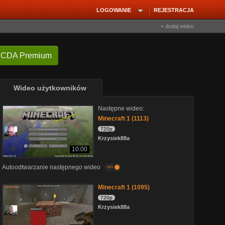
LOGOWANIE
REJESTRACJA
+ dodaj wideo
 CDA Premium
Wideo użytkowników
Następne wideo:
Minecraft 1 (1113)
720p
Krzysiek88a
10:00
Autoodtwarzanie następnego wideo
on
Minecraft 1 (1095)
720p
Krzysiek88a