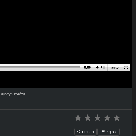
0:00
auto
 dystrybutorów!
Embed
Zgłoś