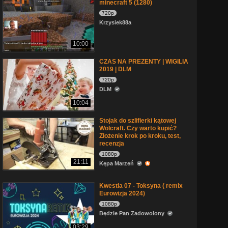
minecraft 5 (1280)
720p
Krzysiek88a
10:00
CZAS NA PREZENTY | WIGILIA
2019 | DLM
720p
DLM
10:04
Stojak do szlifierki kątowej
Wolcraft. Czy warto kupić?
Złożenie krok po kroku, test,
recenzja
1080p
21:11
Kępa Marzeń
Kwestia 07 - Toksyna ( remix
Eurowizja 2024)
1080p
Będzie Pan Zadowolony
03:29