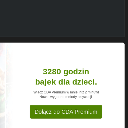
jącym w Jemenie tutaj link -
nasze-akcje
awia-na-nogi
e które także potrzebują pomocy. UNICEF
raniczenia
ciominutowe.
3280 godzin
aby
bajek dla dzieci.
ę
Włącz CDA Premium w mniej niż 2 minuty!
Nowe, wygodne metody aktywacji.
się
męża.
Dołącz do CDA Premium
o
ną
a