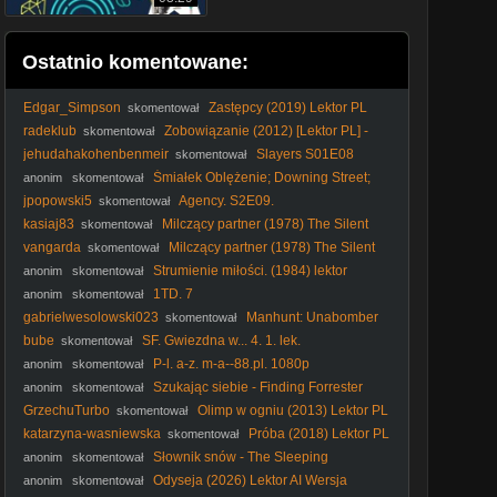
Ostatnio komentowane:
Edgar_Simpson
Zastępcy (2019) Lektor PL
skomentował
radeklub
Zobowiązanie (2012) [Lektor PL] -
skomentował
The Liability
jehudahakohenbenmeir
Slayers S01E08
skomentował
Lektor PL
Śmiałek Oblężenie; Downing Street;
anonim
skomentował
(He Who Dares; Downing Street Siege, 2014)
jpopowski5
Agency. S2E09.
skomentował
kasiaj83
Milczący partner (1978) The Silent
skomentował
Partner [720p]
vangarda
Milczący partner (1978) The Silent
skomentował
Partner [720p]
Strumienie miłości. (1984) lektor
anonim
skomentował
1TD. 7
anonim
skomentował
gabrielwesolowski023
Manhunt: Unabomber
skomentował
Odcinek 1
bube
SF. Gwiezdna w... 4. 1. lek.
skomentował
P-l. a-z. m-a--88.pl. 1080p
anonim
skomentował
Szukając siebie - Finding Forrester
anonim
skomentował
(Dramat obyczajowy, 2000) lektor
GrzechuTurbo
Olimp w ogniu (2013) Lektor PL
skomentował
katarzyna-wasniewska
Próba (2018) Lektor PL
skomentował
Słownik snów - The Sleeping
anonim
skomentował
Dictionary (2003) Lektor
Odyseja (2026) Lektor AI Wersja
anonim
skomentował