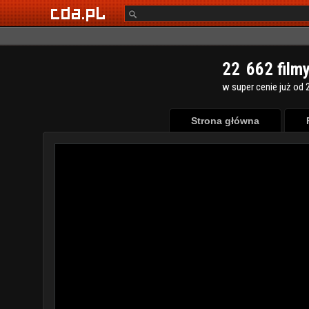
2
2
6
6
2
film
w super cenie już od 2
Strona główna