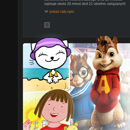
zajmuje około 20 minut.Jest 21 obietnic związanych
z tą modlitwą po odmówieniu przez rok.Czcimy w ten
pokaż cały opis
sposób każdą ranę Jezusa a było ich około 5 tys.
Tutaj też działy się cuda w moim życiu.
-------------------------------------------------
Jeśli ktoś by chciał pomóc dzieciom głodującym umiera
https://caritas.pl/jemen/
drugi link druga strona -
https://unicef.pl/chce-pomoc/
A tutaj budujemy dom -
https://zrzutka.pl/dom-ktory-st
Ostatnio widzę też reklamy że są także dzieci w Afryc
pomaga.
Gram na surwiwalu. Mikrofon wyłączony. On kamerka.
Nagrywam i gram minecrafta.
Nie ma u mnie cięć oprócz sekundowych z powodu og
programu nagrywającego. Dlatego odcinki są dziesię
Korzystam też z większej ilości serc czyli więcej życia 
za szybko nie zginąć.
-----------------------------------------------------
Polecam modlitwę nowenna pompejańska.Tę modlitw
odmawia się w jakieś naszej intencji jednej. Trwa to
54 dni.Jest część błagalna pierwsza 27 dni oraz druga
też 27 dni dziękczynna.Taka ciekawostka. Mi zdarzyły 
4 cuda dzięki którym udało mi się wyprosić przez tę
właśnie modlitwę cztery intencje. Komuś wyprosiłem 
Druga to praca na miesiąc czasu to była moja praca.
Trzecia to koledze wymodliłem dziewczynę.I czwarta t
trzecia parafia w moim mieście.Pamiętam jeszcze jed
rzecz z tą modlitwą związaną.W trakcie jej odmawiani
posiadałem fantastyczne mocne dobre samopoczucie.