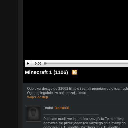
0:00
Minecraft 1 (1106)
Odblokuj dostęp do 22662 filmów i seriali premium od oficjalnych
Oglądaj legalnie i w najlepszej jakości.
Włącz dostęp
Dodał:
Black808
-------------------------------------------------
Polecam modlitwę tajemnica szczęścia.Tę modlitwę
odmawia się przez jeden rok.Każdego dnia mamy do
odmówienia 15 modlitw.Każdego dnia 15 modlitw